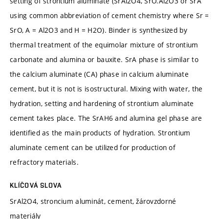
setting of strontium aluminate (SrAl2O4, SrO.Al2O3 or SrA
using common abbreviation of cement chemistry where Sr =
SrO, A = Al2O3 and H = H2O). Binder is synthesized by
thermal treatment of the equimolar mixture of strontium
carbonate and alumina or bauxite. SrA phase is similar to
the calcium aluminate (CA) phase in calcium aluminate
cement, but it is not is isostructural. Mixing with water, the
hydration, setting and hardening of strontium aluminate
cement takes place. The SrAH6 and alumina gel phase are
identified as the main products of hydration. Strontium
aluminate cement can be utilized for production of
refractory materials.
KLÍČOVÁ SLOVA
SrAl2O4, stroncium aluminát, cement, žárovzdorné
materiály