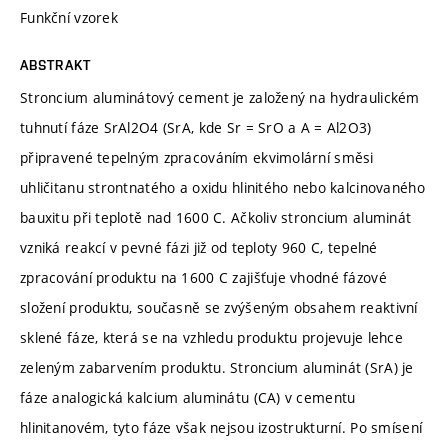
Funkční vzorek
ABSTRAKT
Stroncium aluminátový cement je založený na hydraulickém
tuhnutí fáze SrAl2O4 (SrA, kde Sr = SrO a A = Al2O3)
připravené tepelným zpracováním ekvimolární směsi
uhličitanu strontnatého a oxidu hlinitého nebo kalcinovaného
bauxitu při teplotě nad 1600 C. Ačkoliv stroncium aluminát
vzniká reakcí v pevné fázi již od teploty 960 C, tepelné
zpracování produktu na 1600 C zajišťuje vhodné fázové
složení produktu, současně se zvýšeným obsahem reaktivní
sklené fáze, která se na vzhledu produktu projevuje lehce
zeleným zabarvením produktu. Stroncium aluminát (SrA) je
fáze analogická kalcium aluminátu (CA) v cementu
hlinitanovém, tyto fáze však nejsou izostrukturní. Po smísení