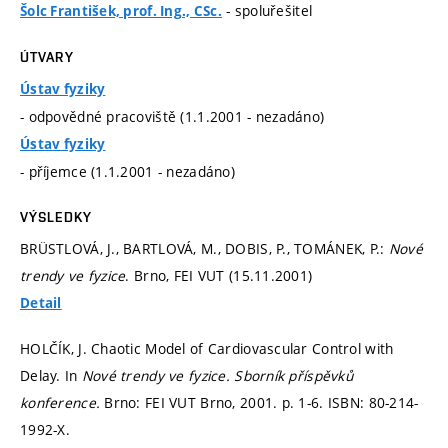
- spoluřešitel
Šolc František, prof. Ing., CSc.
ÚTVARY
Ústav fyziky
- odpovědné pracoviště (1.1.2001 - nezadáno)
Ústav fyziky
- příjemce (1.1.2001 - nezadáno)
VÝSLEDKY
BRÜSTLOVÁ, J., BARTLOVÁ, M., DOBIS, P., TOMÁNEK, P.:
Nové
trendy ve fyzice
. Brno, FEI VUT (15.11.2001)
Detail
HOLČÍK, J. Chaotic Model of Cardiovascular Control with
Delay. In
Nové trendy ve fyzice. Sborník příspěvků
konference.
Brno: FEI VUT Brno, 2001.
p. 1-6.
ISBN: 80-214-
1992-X.