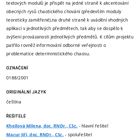
textových modulů je přispět na jedné straně k akcentování
obecných rysů chaotického chování (především moduly
teoreticky zaměřené),na druhé straně k uvádění vhodných
aplikací v jednotlivých předmětech, tak aby se dospělo k
zvýšení provázanosti jednotlivých předmětů. K cílům projektu
patřilo rovněž informování odborné veřejnosti o
problematice deterministického chaosu.
OZNAČENÍ
0188/2001
ORIGINÁLNÍ JAZYK
čeština
ŘEŠITELÉ
- hlavní řešitel
Kheilová Milena, doc. RNDr., CSc.
- spoluřešitel
Macur Jiří, doc. RNDr., CSc.