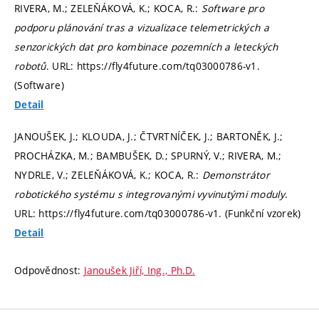
RIVERA, M.; ZELEŇÁKOVÁ, K.; KOCA, R.:
Software pro
podporu plánování tras a vizualizace telemetrických a
senzorických dat pro kombinace pozemních a leteckých
robotů
. URL: https://fly4future.com/tq03000786-v1.
(Software)
Detail
JANOUŠEK, J.; KLOUDA, J.; ČTVRTNÍČEK, J.; BARTONĚK, J.;
PROCHÁZKA, M.; BAMBUŠEK, D.; SPURNÝ, V.; RIVERA, M.;
NYDRLE, V.; ZELEŇÁKOVÁ, K.; KOCA, R.:
Demonstrátor
robotického systému s integrovanými vyvinutými moduly
.
URL: https://fly4future.com/tq03000786-v1. (Funkční vzorek)
Detail
Odpovědnost:
Janoušek Jiří, Ing., Ph.D.