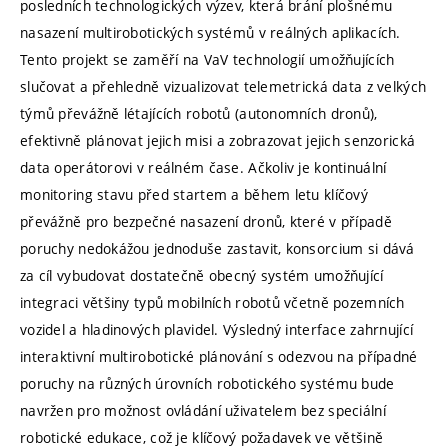
posledních technologických výzev, která brání plošnému
nasazení multirobotických systémů v reálných aplikacích.
Tento projekt se zaměří na VaV technologií umožňujících
slučovat a přehledně vizualizovat telemetrická data z velkých
týmů převážně létajících robotů (autonomních dronů),
efektivně plánovat jejich misi a zobrazovat jejich senzorická
data operátorovi v reálném čase. Ačkoliv je kontinuální
monitoring stavu před startem a během letu klíčový
převážně pro bezpečné nasazení dronů, které v případě
poruchy nedokážou jednoduše zastavit, konsorcium si dává
za cíl vybudovat dostatečně obecný systém umožňující
integraci většiny typů mobilních robotů včetně pozemních
vozidel a hladinových plavidel. Výsledný interface zahrnující
interaktivní multirobotické plánování s odezvou na případné
poruchy na různých úrovních robotického systému bude
navržen pro možnost ovládání uživatelem bez speciální
robotické edukace, což je klíčový požadavek ve většině