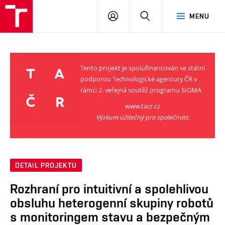
VUT
PŘIHLÁSIT
HLEDAT
MENU
SE
Tento projekt je spolufinancován se státní
podporou Technologické agentury ČR v
rámci 2. veřejná soutěž programu SIGMA
www.tacr.cz
Výzkum užitečný pro společnost.
DETAIL PROJEKTU
Rozhraní pro intuitivní a spolehlivou
obsluhu heterogenní skupiny robotů
s monitoringem stavu a bezpečným