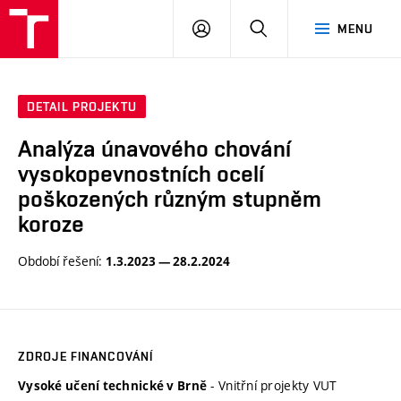
VUT
PŘIHLÁSIT
HLEDAT
MENU
SE
DETAIL PROJEKTU
Analýza únavového chování
vysokopevnostních ocelí
poškozených různým stupněm
koroze
Období řešení:
1.3.2023 — 28.2.2024
ZDROJE FINANCOVÁNÍ
- Vnitřní projekty VUT
Vysoké učení technické v Brně