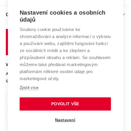
Brno
Podpora excelence
Závěrečné práce
Studium bez bariér
Zpracování osobních údajů uchazečů o studium
Firemní spolupráce
Mezinárodní vědecká rada
Nastavení cookies a osobních
O UNIVERZITĚ
Doktorské studium
Podpora podnikání
E-přihláška
údajů
Zahraniční spolupráce
Systém zajišťování kvality výzkumu
Profil univerzity
Spolupráce se školami
Soubory cookie používáme ke
Vysoké
Výzkumné infrastruktury
shromažďování a analýze informací o výkonu
Udržitelná univerzita
učení
Služby univerzity
Transfer znalostí
a používání webu, zajištění fungování funkcí
technické
Podnikavá univerzita / ContriBUTe
Mezinárodní dohody
ze sociálních médií a ke zlepšení a
Open Science
v
Bezpečná univerzita
přizpůsobení obsahu a reklam. Se souhlasem
Univerzitní sítě
Brně
Projekty
můžeme také předávat marketingovým
VYSOKÉ UČENÍ TECHNICKÉ V BRNĚ
Vyznamenání
platformám některé osobní údaje pro
Projekty ze strukturálních fondů
Antonínská 548/1
www.vut.cz
marketingové účely.
Organizační struktura
602 00 Brno
vut@vutbr.cz
Specifický výzkum
Zjistit více
Úřední deska
Ochrana osobních údajů
POVOLIT VŠE
(externí
Pracovní příležitosti
Nastavení
odkaz)
Podpora a rozvoj zaměstnanců a studujících