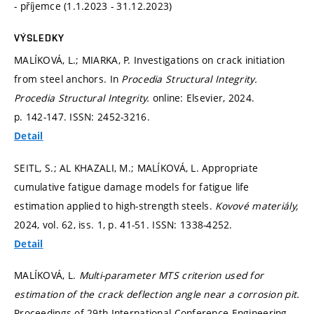
- příjemce (1.1.2023 - 31.12.2023)
VÝSLEDKY
MALÍKOVÁ, L.; MIARKA, P. Investigations on crack initiation
from steel anchors. In
Procedia Structural Integrity.
Procedia Structural Integrity.
online: Elsevier, 2024.
p. 142-147.
ISSN: 2452-3216.
Detail
SEITL, S.; AL KHAZALI, M.; MALÍKOVÁ, L. Appropriate
cumulative fatigue damage models for fatigue life
estimation applied to high-strength steels.
Kovové materiály,
2024, vol. 62, iss. 1,
p. 41-51.
ISSN: 1338-4252.
Detail
MALÍKOVÁ, L.
Multi-parameter MTS criterion used for
estimation of the crack deflection angle near a corrosion pit.
Proceedings of 29th International Conference Engineering