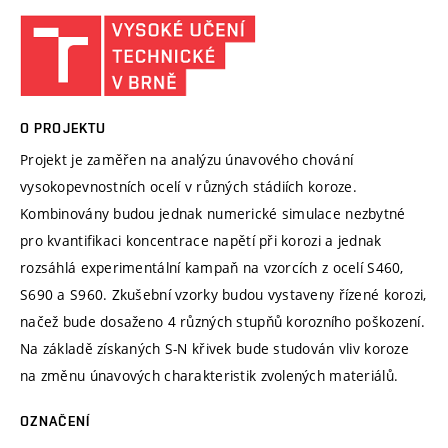
O PROJEKTU
Projekt je zaměřen na analýzu únavového chování
vysokopevnostních ocelí v různých stádiích koroze.
Kombinovány budou jednak numerické simulace nezbytné
pro kvantifikaci koncentrace napětí při korozi a jednak
rozsáhlá experimentální kampaň na vzorcích z ocelí S460,
S690 a S960. Zkušební vzorky budou vystaveny řízené korozi,
načež bude dosaženo 4 různých stupňů korozního poškození.
Na základě získaných S-N křivek bude studován vliv koroze
na změnu únavových charakteristik zvolených materiálů.
OZNAČENÍ