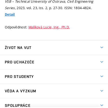
VŠB – Technical University of Ostrava, Civil Engineering
Series,
2023, vol. 23, iss. 2,
p. 27-30.
ISSN: 1804-4824.
Detail
Odpovědnost:
Malíková Lucie, Ing., Ph.D.
ŽIVOT NA VUT
Atmosféra VUT
PRO UCHAZEČE
Prostory školy
Proč na VUT
Koleje
PRO STUDENTY
Studijní programy
Stravování
Předměty
Studijní předpisy
Studium a stáže v zahraničí
Stipendia
Dny otevřených dveří
VĚDA A VÝZKUM
Sport na VUT
(externí
Studijní programy
Poplatky za studium
Uznání zahraničního vzdělání
Knihovny
Aktivity pro juniory
Studentský život
odkaz)
Věda a výzkum na VUT
Harmonogram akademického roku
Zpracování osobních údajů studentů
Sociální bezpečí
SPOLUPRÁCE
Celoživotní vzdělávání