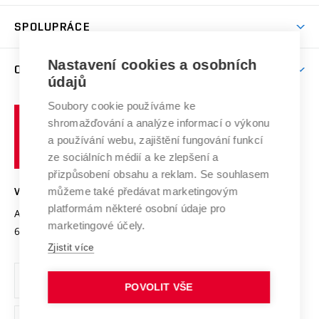
Aktivity pro juniory
Studentský život
odkaz)
Věda a výzkum na VUT
Harmonogram akademického roku
Zpracování osobních údajů studentů
Sociální bezpečí
SPOLUPRÁCE
Celoživotní vzdělávání
Brno
Podpora excelence
Závěrečné práce
Studium bez bariér
Zpracování osobních údajů uchazečů o studium
Firemní spolupráce
Nastavení cookies a osobních
Mezinárodní vědecká rada
O UNIVERZITĚ
Doktorské studium
Podpora podnikání
E-přihláška
údajů
Zahraniční spolupráce
Systém zajišťování kvality výzkumu
Profil univerzity
Soubory cookie používáme ke
Spolupráce se školami
Vysoké
Výzkumné infrastruktury
shromažďování a analýze informací o výkonu
Udržitelná univerzita
učení
Služby univerzity
Transfer znalostí
a používání webu, zajištění fungování funkcí
technické
Podnikavá univerzita / ContriBUTe
Mezinárodní dohody
ze sociálních médií a ke zlepšení a
Open Science
v
Bezpečná univerzita
přizpůsobení obsahu a reklam. Se souhlasem
Univerzitní sítě
Brně
Projekty
můžeme také předávat marketingovým
VYSOKÉ UČENÍ TECHNICKÉ V BRNĚ
Vyznamenání
platformám některé osobní údaje pro
Projekty ze strukturálních fondů
Antonínská 548/1
www.vut.cz
marketingové účely.
Organizační struktura
602 00 Brno
vut@vutbr.cz
Specifický výzkum
Zjistit více
Úřední deska
Ochrana osobních údajů
POVOLIT VŠE
(externí
Pracovní příležitosti