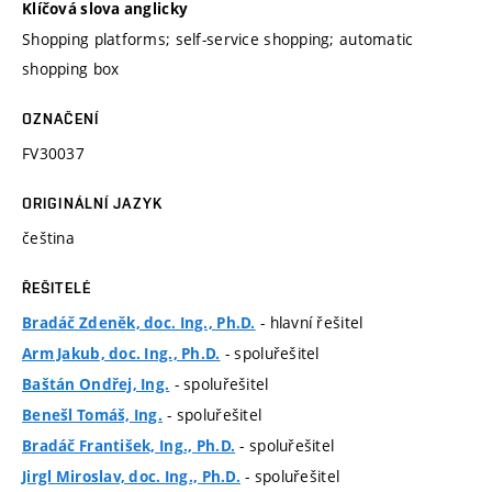
Klíčová slova anglicky
Shopping platforms; self-service shopping; automatic
shopping box
OZNAČENÍ
FV30037
ORIGINÁLNÍ JAZYK
čeština
ŘEŠITELÉ
- hlavní řešitel
Bradáč Zdeněk, doc. Ing., Ph.D.
- spoluřešitel
Arm Jakub, doc. Ing., Ph.D.
- spoluřešitel
Baštán Ondřej, Ing.
- spoluřešitel
Benešl Tomáš, Ing.
- spoluřešitel
Bradáč František, Ing., Ph.D.
- spoluřešitel
Jirgl Miroslav, doc. Ing., Ph.D.