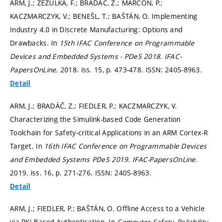
ARM, J.; ZEZULKA, F.; BRADÁČ, Z.; MARCOŇ, P.;
KACZMARCZYK, V.; BENEŠL, T.; BAŠTÁN, O. Implementing
Industry 4.0 in Discrete Manufacturing: Options and
Drawbacks. In
15th IFAC Conference on Programmable
Devices and Embedded Systems - PDeS 2018.
IFAC-
PapersOnLine.
2018. iss. 15,
p. 473-478.
ISSN: 2405-8963.
Detail
ARM, J.; BRADÁČ, Z.; FIEDLER, P.; KACZMARCZYK, V.
Characterizing the Simulink-based Code Generation
Toolchain for Safety-critical Applications in an ARM Cortex-R
Target. In
16th IFAC Conference on Programmable Devices
and Embedded Systems PDeS 2019.
IFAC-PapersOnLine.
2019. iss. 16,
p. 271-276.
ISSN: 2405-8963.
Detail
ARM, J.; FIEDLER, P.; BAŠTÁN, O. Offline Access to a Vehicle
via PKI-Based Authentication. In
Computer Safety, Reliability,