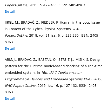
PapersOnLine.
2019.
p. 477-483.
ISSN: 2405-8963.
Detail
JIRGL, M.; BRADÁČ, Z.; FIEDLER, P. Human-in-the-Loop Issue
in Context of the Cyber-Physical Systems.
IFAC-
PapersOnLine,
2018, vol. 51, iss. 6,
p. 225-230.
ISSN: 2405-
8963.
Detail
ARM, J.; BRADÁČ, Z.; BAŠTÁN, O.; STREIT, J.; MIŠÍK, Š. Design
pattern for the runtime model-based checking of a real-time
embedded system. In
16th IFAC Conference on
Programmable Devices and Embedded Systems PDeS 2019.
IFAC-PapersOnLine.
2019. iss. 16,
p. 127-132.
ISSN: 2405-
8963.
Detail