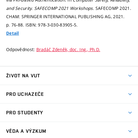
and Security. SAFECOMP 2021 Workshops.
SAFECOMP 2021.
CHAM: SPRINGER INTERNATIONAL PUBLISHING AG, 2021.
p. 76-88.
ISBN: 978-3-030-83905-5.
Detail
Odpovědnost:
Bradáč Zdeněk, doc. Ing., Ph.D.
ŽIVOT NA VUT
Atmosféra VUT
PRO UCHAZEČE
Prostory školy
Proč na VUT
Koleje
PRO STUDENTY
Studijní programy
Stravování
Předměty
Studijní předpisy
Studium a stáže v zahraničí
Stipendia
Dny otevřených dveří
VĚDA A VÝZKUM
Sport na VUT
(externí
Studijní programy
Poplatky za studium
Uznání zahraničního vzdělání
Knihovny