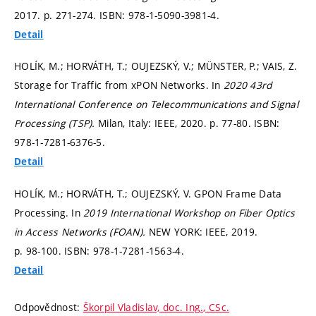
2017.
p. 271-274.
ISBN: 978-1-5090-3981-4.
Detail
HOLÍK, M.; HORVÁTH, T.; OUJEZSKÝ, V.; MÜNSTER, P.; VAIS, Z.
Storage for Traffic from xPON Networks. In
2020 43rd
International Conference on Telecommunications and Signal
Processing (TSP).
Milan, Italy: IEEE, 2020.
p. 77-80.
ISBN:
978-1-7281-6376-5.
Detail
HOLÍK, M.; HORVÁTH, T.; OUJEZSKÝ, V. GPON Frame Data
Processing. In
2019 International Workshop on Fiber Optics
in Access Networks (FOAN).
NEW YORK: IEEE, 2019.
p. 98-100.
ISBN: 978-1-7281-1563-4.
Detail
Odpovědnost:
Škorpil Vladislav, doc. Ing., CSc.