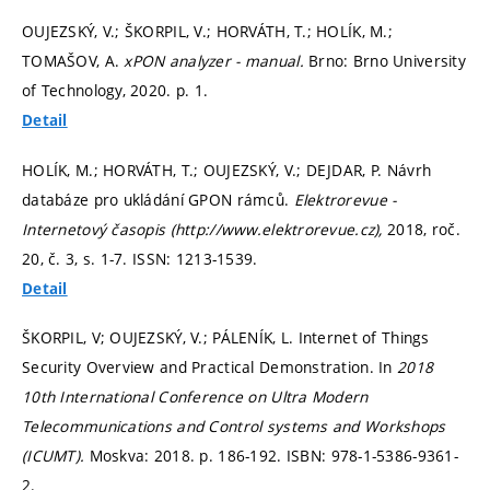
OUJEZSKÝ, V.; ŠKORPIL, V.; HORVÁTH, T.; HOLÍK, M.;
TOMAŠOV, A.
xPON analyzer - manual.
Brno: Brno University
of Technology, 2020.
p. 1.
Detail
HOLÍK, M.; HORVÁTH, T.; OUJEZSKÝ, V.; DEJDAR, P. Návrh
databáze pro ukládání GPON rámců.
Elektrorevue -
Internetový časopis (http://www.elektrorevue.cz),
2018, roč.
20, č. 3,
s. 1-7.
ISSN: 1213-1539.
Detail
ŠKORPIL, V; OUJEZSKÝ, V.; PÁLENÍK, L. Internet of Things
Security Overview and Practical Demonstration. In
2018
10th International Conference on Ultra Modern
Telecommunications and Control systems and Workshops
(ICUMT).
Moskva: 2018.
p. 186-192.
ISBN: 978-1-5386-9361-
2.