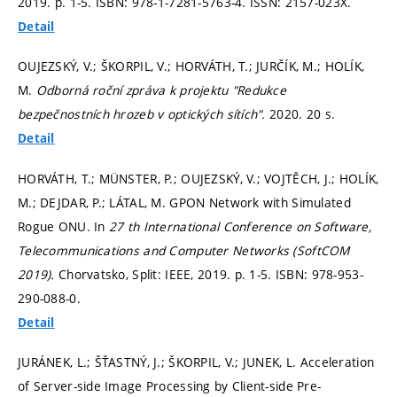
2019.
p. 1-5.
ISBN: 978-1-7281-5763-4. ISSN: 2157-023X.
Detail
OUJEZSKÝ, V.; ŠKORPIL, V.; HORVÁTH, T.; JURČÍK, M.; HOLÍK,
M.
Odborná roční zpráva k projektu "Redukce
bezpečnostních hrozeb v optických sítích".
2020. 20 s.
Detail
HORVÁTH, T.; MÜNSTER, P.; OUJEZSKÝ, V.; VOJTĚCH, J.; HOLÍK,
M.; DEJDAR, P.; LÁTAL, M. GPON Network with Simulated
Rogue ONU. In
27 th International Conference on Software,
Telecommunications and Computer Networks (SoftCOM
2019).
Chorvatsko, Split: IEEE, 2019.
p. 1-5.
ISBN: 978-953-
290-088-0.
Detail
JURÁNEK, L.; ŠŤASTNÝ, J.; ŠKORPIL, V.; JUNEK, L. Acceleration
of Server-side Image Processing by Client-side Pre-