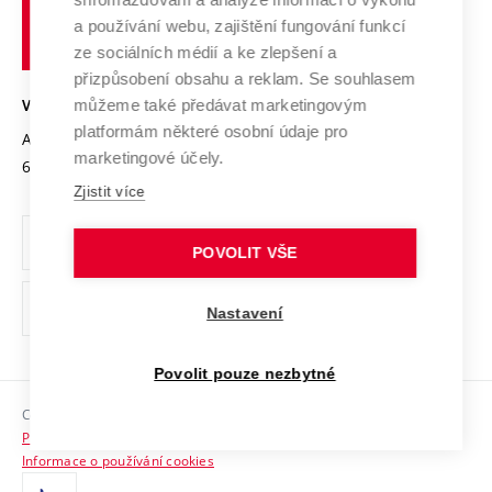
Udržitelná univerzita
učení
Služby univerzity
Transfer znalostí
a používání webu, zajištění fungování funkcí
technické
Podnikavá univerzita / ContriBUTe
Mezinárodní dohody
ze sociálních médií a ke zlepšení a
Open Science
v
Bezpečná univerzita
přizpůsobení obsahu a reklam. Se souhlasem
Univerzitní sítě
Brně
Projekty
můžeme také předávat marketingovým
VYSOKÉ UČENÍ TECHNICKÉ V BRNĚ
Vyznamenání
platformám některé osobní údaje pro
Projekty ze strukturálních fondů
Antonínská 548/1
www.vut.cz
marketingové účely.
Organizační struktura
602 00 Brno
vut@vutbr.cz
Specifický výzkum
Zjistit více
Úřední deska
Ochrana osobních údajů
POVOLIT VŠE
(externí
Pracovní příležitosti
Nastavení
odkaz)
Podpora a rozvoj zaměstnanců a studujících
Povolit pouze nezbytné
Rovné příležitosti
Copyright © 2026 VUT
Sociální bezpečí
Prohlášení o přístupnosti
HR Award
Informace o používání cookies