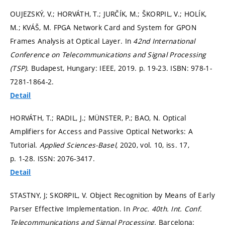
OUJEZSKÝ, V.; HORVÁTH, T.; JURČÍK, M.; ŠKORPIL, V.; HOLÍK,
M.; KVÁŠ, M. FPGA Network Card and System for GPON
Frames Analysis at Optical Layer. In
42nd International
Conference on Telecommunications and Signal Processing
(TSP).
Budapest, Hungary: IEEE, 2019.
p. 19-23.
ISBN: 978-1-
7281-1864-2.
Detail
HORVÁTH, T.; RADIL, J.; MÜNSTER, P.; BAO, N. Optical
Amplifiers for Access and Passive Optical Networks: A
Tutorial.
Applied Sciences-Basel,
2020, vol. 10, iss. 17,
p. 1-28.
ISSN: 2076-3417.
Detail
STASTNY, J; SKORPIL, V. Object Recognition by Means of Early
Parser Effective Implementation. In
Proc. 40th. Int. Conf.
Telecommunications and Signal Processing.
Barcelona: