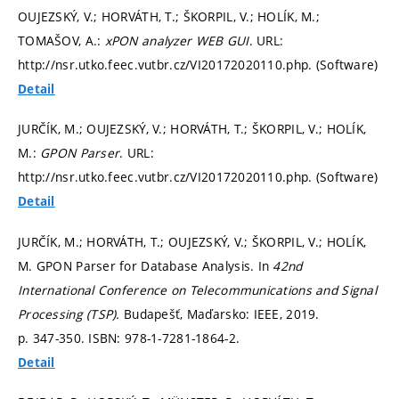
OUJEZSKÝ, V.; HORVÁTH, T.; ŠKORPIL, V.; HOLÍK, M.;
TOMAŠOV, A.:
xPON analyzer WEB GUI
. URL:
http://nsr.utko.feec.vutbr.cz/VI20172020110.php. (Software)
Detail
JURČÍK, M.; OUJEZSKÝ, V.; HORVÁTH, T.; ŠKORPIL, V.; HOLÍK,
M.:
GPON Parser
. URL:
http://nsr.utko.feec.vutbr.cz/VI20172020110.php. (Software)
Detail
JURČÍK, M.; HORVÁTH, T.; OUJEZSKÝ, V.; ŠKORPIL, V.; HOLÍK,
M. GPON Parser for Database Analysis. In
42nd
International Conference on Telecommunications and Signal
Processing (TSP).
Budapešť, Maďarsko: IEEE, 2019.
p. 347-350.
ISBN: 978-1-7281-1864-2.
Detail