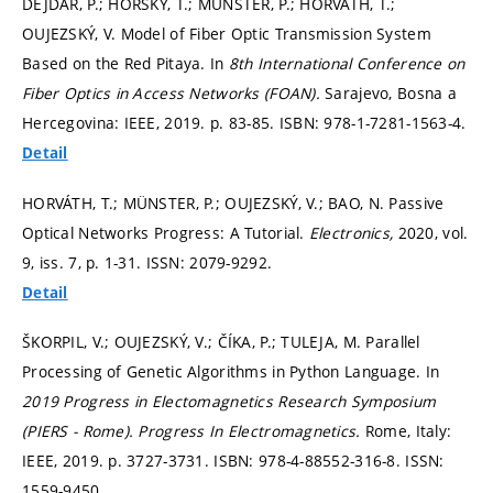
DEJDAR, P.; HORSKÝ, T.; MÜNSTER, P.; HORVÁTH, T.;
OUJEZSKÝ, V. Model of Fiber Optic Transmission System
Based on the Red Pitaya. In
8th International Conference on
Fiber Optics in Access Networks (FOAN).
Sarajevo, Bosna a
Hercegovina: IEEE, 2019.
p. 83-85.
ISBN: 978-1-7281-1563-4.
Detail
HORVÁTH, T.; MÜNSTER, P.; OUJEZSKÝ, V.; BAO, N. Passive
Optical Networks Progress: A Tutorial.
Electronics,
2020, vol.
9, iss. 7,
p. 1-31.
ISSN: 2079-9292.
Detail
ŠKORPIL, V.; OUJEZSKÝ, V.; ČÍKA, P.; TULEJA, M. Parallel
Processing of Genetic Algorithms in Python Language. In
2019 Progress in Electomagnetics Research Symposium
(PIERS - Rome).
Progress In Electromagnetics.
Rome, Italy:
IEEE, 2019.
p. 3727-3731.
ISBN: 978-4-88552-316-8. ISSN:
1559-9450.