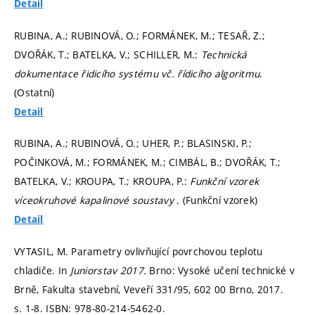
Detail
RUBINA, A.; RUBINOVÁ, O.; FORMÁNEK, M.; TESAŘ, Z.;
DVOŘÁK, T.; BATELKA, V.; SCHILLER, M.:
Technická
dokumentace řidicího systému vč. řídicího algoritmu
.
(Ostatní)
Detail
RUBINA, A.; RUBINOVÁ, O.; UHER, P.; BLASINSKI, P.;
POČINKOVÁ, M.; FORMÁNEK, M.; CIMBÁL, B.; DVOŘÁK, T.;
BATELKA, V.; KROUPA, T.; KROUPA, P.:
Funkční vzorek
víceokruhové kapalinové soustavy
. (Funkční vzorek)
Detail
VYTASIL, M. Parametry ovlivňující povrchovou teplotu
chladiče. In
Juniorstav 2017.
Brno: Vysoké učení technické v
Brně, Fakulta stavební, Veveří 331/95, 602 00 Brno, 2017.
s. 1-8.
ISBN: 978-80-214-5462-0.