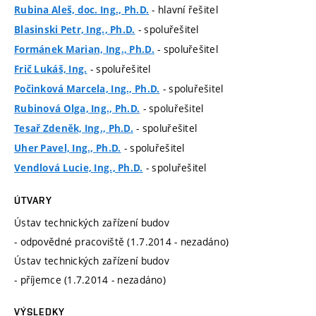
- hlavní řešitel
Rubina Aleš, doc. Ing., Ph.D.
- spoluřešitel
Blasinski Petr, Ing., Ph.D.
- spoluřešitel
Formánek Marian, Ing., Ph.D.
- spoluřešitel
Frič Lukáš, Ing.
- spoluřešitel
Počinková Marcela, Ing., Ph.D.
- spoluřešitel
Rubinová Olga, Ing., Ph.D.
- spoluřešitel
Tesař Zdeněk, Ing., Ph.D.
- spoluřešitel
Uher Pavel, Ing., Ph.D.
- spoluřešitel
Vendlová Lucie, Ing., Ph.D.
ÚTVARY
Ústav technických zařízení budov
- odpovědné pracoviště (1.7.2014 - nezadáno)
Ústav technických zařízení budov
- příjemce (1.7.2014 - nezadáno)
VÝSLEDKY