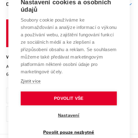
Nastavení cookies a osobních
Mezinárodní vědecká rada
O UNIVERZITĚ
Doktorské studium
Podpora podnikání
E-přihláška
údajů
Zahraniční spolupráce
Systém zajišťování kvality výzkumu
Profil univerzity
Soubory cookie používáme ke
Spolupráce se školami
Vysoké
Výzkumné infrastruktury
shromažďování a analýze informací o výkonu
Udržitelná univerzita
učení
Služby univerzity
Transfer znalostí
a používání webu, zajištění fungování funkcí
technické
Podnikavá univerzita / ContriBUTe
Mezinárodní dohody
ze sociálních médií a ke zlepšení a
Open Science
v
Bezpečná univerzita
přizpůsobení obsahu a reklam. Se souhlasem
Univerzitní sítě
Brně
Projekty
můžeme také předávat marketingovým
VYSOKÉ UČENÍ TECHNICKÉ V BRNĚ
Vyznamenání
platformám některé osobní údaje pro
Projekty ze strukturálních fondů
Antonínská 548/1
www.vut.cz
marketingové účely.
Organizační struktura
602 00 Brno
vut@vutbr.cz
Specifický výzkum
Zjistit více
Úřední deska
Ochrana osobních údajů
POVOLIT VŠE
(externí
Pracovní příležitosti
Nastavení
odkaz)
Podpora a rozvoj zaměstnanců a studujících
Povolit pouze nezbytné
Rovné příležitosti