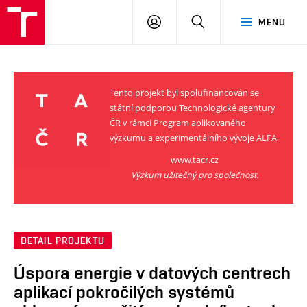
VUT
PŘIHLÁSIT
HLEDAT
MENU
SE
Tento projekt byl spolufinancován se
státní podporou Technologické agentury
ČR v rámci Program aplikovaného
výzkumu a experimentálního vývoje ALFA
www.tacr.cz
Výzkum užitečný pro společnost.
DETAIL PROJEKTU
Úspora energie v datových centrech
aplikací pokročilých systémů