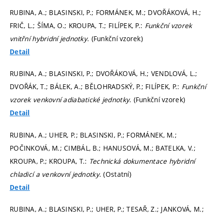
RUBINA, A.; BLASINSKI, P.; FORMÁNEK, M.; DVOŘÁKOVÁ, H.;
FRIČ, L.; ŠÍMA, O.; KROUPA, T.; FILÍPEK, P.:
Funkční vzorek
vnitřní hybridní jednotky
. (Funkční vzorek)
Detail
RUBINA, A.; BLASINSKI, P.; DVOŘÁKOVÁ, H.; VENDLOVÁ, L.;
DVOŘÁK, T.; BÁLEK, A.; BĚLOHRADSKÝ, P.; FILÍPEK, P.:
Funkční
vzorek venkovní adiabatické jednotky
. (Funkční vzorek)
Detail
RUBINA, A.; UHER, P.; BLASINSKI, P.; FORMÁNEK, M.;
POČINKOVÁ, M.; CIMBÁL, B.; HANUSOVÁ, M.; BATELKA, V.;
KROUPA, P.; KROUPA, T.:
Technická dokumentace hybridní
chladicí a venkovní jednotky
. (Ostatní)
Detail
RUBINA, A.; BLASINSKI, P.; UHER, P.; TESAŘ, Z.; JANKOVÁ, M.;