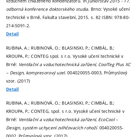
vzduchem chlazeného kondenzátoru. In
Juniorstav 2015 - 17.
odborná konference doktorského studia.
Brno: Vysoké učení
technické v Brně, Fakulta stavební, 2015.
s. 82
ISBN: 978-80-
214-5091-2.
Detail
RUBINA, A.; RUBINOVÁ, O.; BLASINSKI, P.; CIMBÁL, B.;
KROUPA, P.; CONTEG spol. s r.o. Vysoké učení technické v
Brně:
Ventilační a vzduchotechnická zařízení, CoolTeg Plus XC
– Design, kompresorový uzel
. 004020055-0003, Průmyslový
vzor. (2017)
Detail
RUBINA, A.; RUBINOVÁ, O.; BLASINSKI, P.; CIMBÁL, B.;
KROUPA, P.; CONTEG, spol. s r.o. Vysoké učení technické v
Brně:
Ventilační a vzduchotechnická zařízení, EcoCool –
Design, systém uchycení zvlhčovacích rohoží
. 004020055-
0002, Průmyslový vzor. (2017)