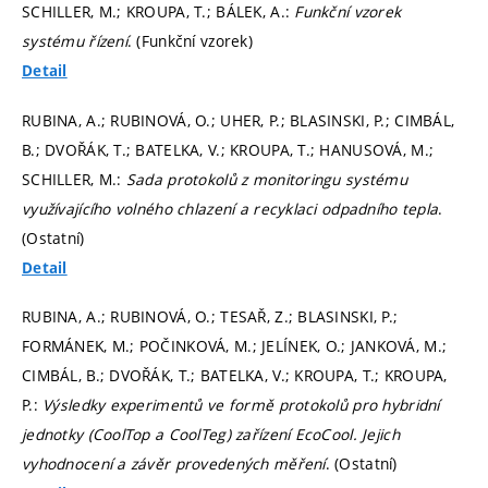
SCHILLER, M.; KROUPA, T.; BÁLEK, A.:
Funkční vzorek
systému řízení
. (Funkční vzorek)
Detail
RUBINA, A.; RUBINOVÁ, O.; UHER, P.; BLASINSKI, P.; CIMBÁL,
B.; DVOŘÁK, T.; BATELKA, V.; KROUPA, T.; HANUSOVÁ, M.;
SCHILLER, M.:
Sada protokolů z monitoringu systému
využívajícího volného chlazení a recyklaci odpadního tepla
.
(Ostatní)
Detail
RUBINA, A.; RUBINOVÁ, O.; TESAŘ, Z.; BLASINSKI, P.;
FORMÁNEK, M.; POČINKOVÁ, M.; JELÍNEK, O.; JANKOVÁ, M.;
CIMBÁL, B.; DVOŘÁK, T.; BATELKA, V.; KROUPA, T.; KROUPA,
P.:
Výsledky experimentů ve formě protokolů pro hybridní
jednotky (CoolTop a CoolTeg) zařízení EcoCool. Jejich
vyhodnocení a závěr provedených měření
. (Ostatní)