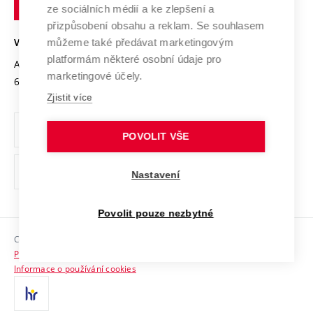
technické
Podnikavá univerzita / ContriBUTe
Mezinárodní dohody
ze sociálních médií a ke zlepšení a
Open Science
v
Bezpečná univerzita
přizpůsobení obsahu a reklam. Se souhlasem
Univerzitní sítě
Brně
Projekty
můžeme také předávat marketingovým
VYSOKÉ UČENÍ TECHNICKÉ V BRNĚ
Vyznamenání
platformám některé osobní údaje pro
Projekty ze strukturálních fondů
Antonínská 548/1
www.vut.cz
marketingové účely.
Organizační struktura
602 00 Brno
vut@vutbr.cz
Specifický výzkum
Zjistit více
Úřední deska
Ochrana osobních údajů
POVOLIT VŠE
(externí
Pracovní příležitosti
Nastavení
odkaz)
Podpora a rozvoj zaměstnanců a studujících
Povolit pouze nezbytné
Rovné příležitosti
Copyright © 2026 VUT
Sociální bezpečí
Prohlášení o přístupnosti
HR Award
Informace o používání cookies
Kontakty