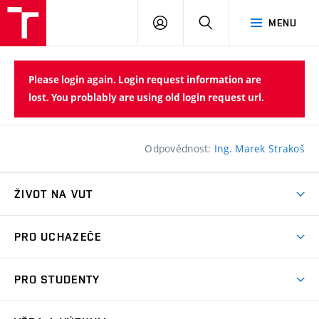
VUT
PŘIHLÁSIT
HLEDAT
MENU
SE
Please login again. Login request information are
lost. You problably are using old login request url.
Odpovědnost:
Ing. Marek Strakoš
ŽIVOT NA VUT
Atmosféra VUT
PRO UCHAZEČE
Prostory školy
Proč na VUT
Koleje
PRO STUDENTY
Studijní programy
Stravování
Předměty
Studijní předpisy
Studium a stáže v zahraničí
Stipendia
Dny otevřených dveří