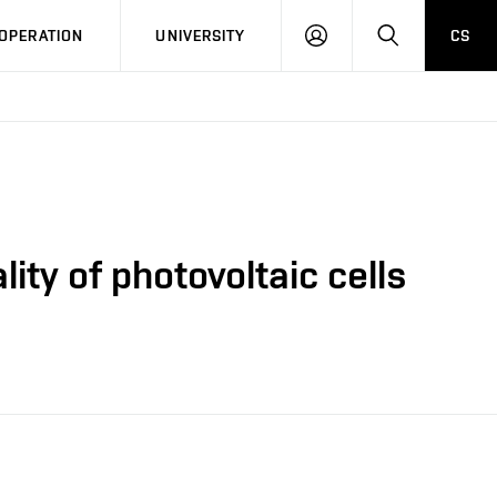
LOG
SEARCH
OPERATION
UNIVERSITY
CS
IN
ity of photovoltaic cells