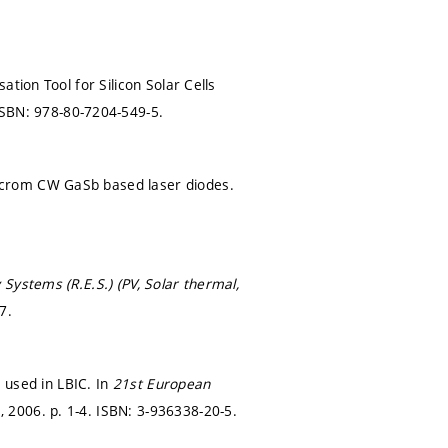
tion Tool for Silicon Solar Cells
ISBN: 978-80-7204-549-5.
icrom CW GaSb based laser diodes.
stems (R.E.S.) (PV, Solar thermal,
7.
e used in LBIC. In
21st European
, 2006.
p. 1-4.
ISBN: 3-936338-20-5.