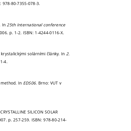
: 978-80-7355-078-3.
. In
25th International conference
2006.
p. 1-2.
ISBN: 1-4244-0116-X.
 krystalickými solárními články. In
2.
1-4.
e method. In
EDS06.
Brno: VUT v
OCRYSTALLINE SILICON SOLAR
007.
p. 257-259.
ISBN: 978-80-214-