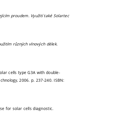
jícím proudem. Využití také Solartec
oužitím různých vlnových délek
.
olar cells type G3A with double-
echnology, 2006.
p. 237-240.
ISBN:
e for solar cells diagnostic.