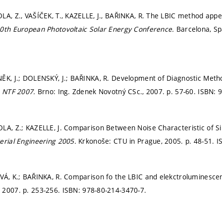
LA, Z., VAŠÍČEK, T., KAZELLE, J., BAŘINKA, R. The LBIC method appe
20th European Photovoltaic Solar Energy Conference.
Barcelona, Sp
ĚK, J.; DOLENSKÝ, J.; BAŘINKA, R. Development of Diagnostic Metho
s NTF 2007.
Brno: Ing. Zdenek Novotný CSc., 2007.
p. 57-60.
ISBN: 
LA, Z.; KAZELLE, J. Comparison Between Noise Characteristic of Sili
erial Engineering 2005.
Krkonoše: CTU in Prague, 2005.
p. 48-51.
I
VÁ, K.; BAŘINKA, R. Comparison fo the LBIC and elekctroluminesce
, 2007.
p. 253-256.
ISBN: 978-80-214-3470-7.