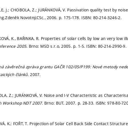
LE, J.; CHOBOLA, Z.; JURÁNKOVÁ, V. Passivation quality test by noi
Ing.Zdeněk Novotný,CSc., 2006.
p. 175-178.
ISBN: 80-214-3246-2.
OVÁ, K., BAŘINKA, R. Properties of solar cells by low an very low il
onference 2005.
Brno: MSD s.r.o, 2005.
p. 1-5.
ISBN: 80-214-2990-9.
ná závěrečná zpráva grantu GAČR 102/05/P199: Nové metody nedest
taických článků.
2007.
LA, Z.; JURÁNKOVÁ, V. Noise and I-V Characteristic as Characterisa
h Workshop NDT 2007.
Brno: BUT, 2007.
p. 28-33.
ISBN: 978-80-720
Á, K.; FOŘT, T. Projection of Solar Cell Back Side Contact Structur