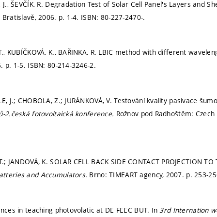
 J., ŠEVČÍK, R. Degradation Test of Solar Cell Panel's Layers and Sh
 Bratislavě, 2006.
p. 1-4.
ISBN: 80-227-2470-.
 T., KUBÍČKOVÁ, K., BAŘINKA, R. LBIC method with different waveleng
6.
p. 1-5.
ISBN: 80-214-3246-2.
LE, J.; CHOBOLA, Z.; JURÁNKOVÁ, V. Testování kvality pasivace šum
ů-2.česká fotovoltaická konference.
Rožnov pod Radhoštěm: Czech 
, T.; JANDOVÁ, K. SOLAR CELL BACK SIDE CONTACT PROJECTION TO
tteries and Accumulators.
Brno: TIMEART agency, 2007.
p. 253-2
ences in teaching photovolatic at DE FEEC BUT. In
3rd Internation w