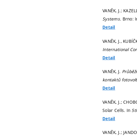
VANĚK, J.; KAZEL
Systems.
Brno: 
Detail
VANĚK, J., KUBÍČK
International C
Detail
VANĚK, J.
Průběž
kontaktů fotovol
Detail
VANĚK, J.; CHOBO
Solar Cells. In
5t
Detail
VANĚK, J.; JANDOV