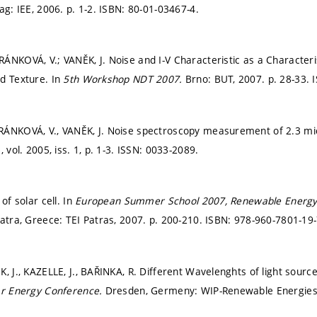
ag: IEE, 2006.
p. 1-2.
ISBN: 80-01-03467-4.
NKOVÁ, V.; VANĚK, J. Noise and I-V Characteristic as a Characterisa
d Texture. In
5th Workshop NDT 2007.
Brno: BUT, 2007.
p. 28-33.
RÁNKOVÁ, V., VANĚK, J. Noise spectroscopy measurement of 2.3 m
, vol. 2005, iss. 1,
p. 1-3.
ISSN: 0033-2089.
of solar cell. In
European Summer School 2007, Renewable Energy Sy
atra, Greece: TEI Patras, 2007.
p. 200-210.
ISBN: 978-960-7801-19-
, J., KAZELLE, J., BAŘINKA, R. Different Wavelenghts of light sourc
lar Energy Conference.
Dresden, Germeny: WIP-Renewable Energies