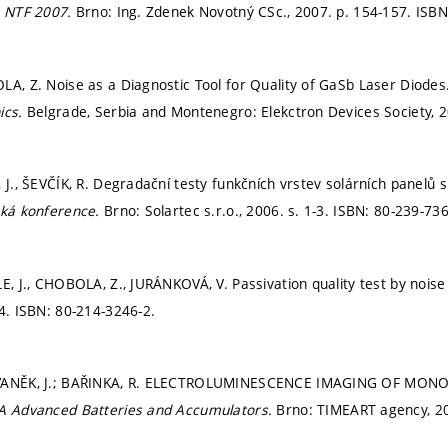
s NTF 2007.
Brno: Ing. Zdenek Novotný CSc., 2007.
p. 154-157.
ISBN
LA, Z. Noise as a Diagnostic Tool for Quality of GaSb Laser Diodes
ics.
Belgrade, Serbia and Montenegro: Elekctron Devices Society, 
 J., ŠEVČÍK, R. Degradační testy funkčních vrstev solárních panelů s
cká konference.
Brno: Solartec s.r.o., 2006.
s. 1-3.
ISBN: 80-239-736
LE, J., CHOBOLA, Z., JURÁNKOVÁ, V. Passivation quality test by nois
-4.
ISBN: 80-214-3246-2.
 VANĚK, J.; BAŘINKA, R. ELECTROLUMINESCENCE IMAGING OF MON
A Advanced Batteries and Accumulators.
Brno: TIMEART agency, 2