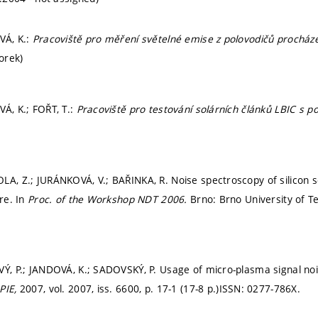
VÁ, K.:
Pracoviště pro měření světelné emise z polovodičů procháze
zorek)
VÁ, K.; FOŘT, T.:
Pracoviště pro testování solárních článků LBIC s p
LA, Z.; JURÁNKOVÁ, V.; BAŘINKA, R. Noise spectroscopy of silicon s
ure. In
Proc. of the Workshop NDT 2006.
Brno: Brno University of T
VÝ, P.; JANDOVÁ, K.; SADOVSKÝ, P. Usage of micro-plasma signal nois
PIE,
2007, vol. 2007, iss. 6600,
p. 17-1 (17-8 p.)
ISSN: 0277-786X.