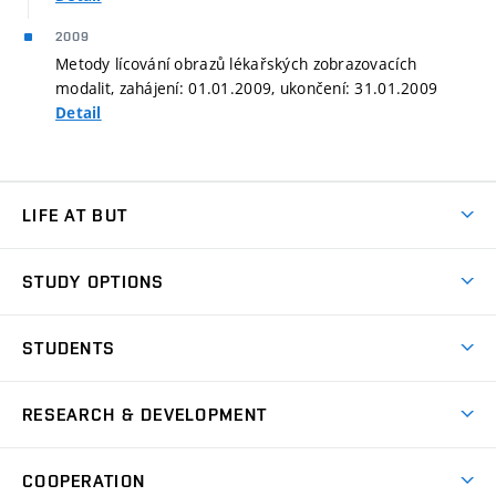
2009
Metody lícování obrazů lékařských zobrazovacích
modalit, zahájení: 01.01.2009, ukončení: 31.01.2009
Detail
LIFE AT BUT
BUT Ambience
STUDY OPTIONS
Spaces
Join BUT
Dormitories
STUDENTS
Short-term studies
Refectories
Courses
Study Regulations
Going Abroad
Scholarships
Degree studies in English
RESEARCH & DEVELOPMENT
Sport
Study programmes
Personal Data Protection
Admission Office
Social Safety
Degree studies in Czech
Brno
Research & Development
Academic year schedule
Welcome week
Entrepreneurship Support
COOPERATION
E-application
at BUT
Practical guide