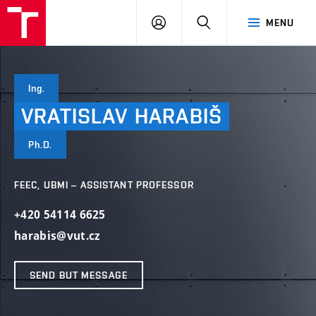
VUT
LOG
SEARCH
MENU
IN
Ing.
VRATISLAV
HARABIŠ
Ph.D.
FEEC, UBMI – ASSISTANT PROFESSOR
+420 54114 6625
harabis@vut.cz
SEND BUT MESSAGE