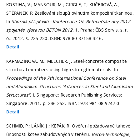
KOSTIHA, V.; MANSOUR, M.; GIRGLE, F.; KUČEROVÁ, A.;
ŠTĚPÁNEK, P. Zesilování sloupů ovinutím kompozitní tkaninou.
In
Sborník příspěvků - Konference 19. Betonářské dny 2012
spojenés výstavou BETON 2012.
1. Praha: ČBS Servis, s. r.
o., 2012.
s. 225-230.
ISBN: 978-80-87158-32-6.
Detail
KARMAZÍNOVÁ, M.; MELCHER, J. Steel-concrete composite
structural members using high-strength materials. In
Proceedings of the 7th International Conference on Steel
and Aluminium Structures "Advances in Steel and Aluminium
Structures".
I. Singapore: Research Publishing Services:
Singapore, 2011.
p. 246-252.
ISBN: 978-981-08-9247-0.
Detail
SCHMID, P.; LÁNÍK, J.; KEPÁK, R. Ověření požadované tahové
únosnosti kotev zabudovaných v terénu.
Beton-technologie,