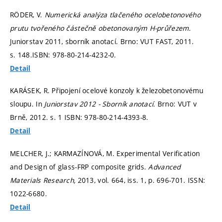
RÖDER, V.
Numerická analýza tlačeného ocelobetonového
prutu tvořeného částečně obetonovaným H-průřezem.
Juniorstav 2011, sborník anotací. Brno: VUT FAST, 2011.
s. 148.
ISBN: 978-80-214-4232-0.
Detail
KARÁSEK, R. Připojení ocelové konzoly k železobetonovému
sloupu. In
Juniorstav 2012 - Sborník anotací.
Brno: VUT v
Brně, 2012.
s. 1
ISBN: 978-80-214-4393-8.
Detail
MELCHER, J.; KARMAZÍNOVÁ, M. Experimental Verification
and Design of glass-FRP composite grids.
Advanced
Materials Research,
2013, vol. 664, iss. 1,
p. 696-701.
ISSN:
1022-6680.
Detail