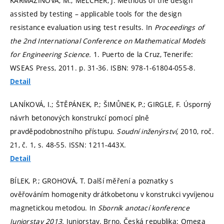
KARMAZÍNOVÁ, M.; MELCHER, J. Methods of the design
assisted by testing – applicable tools for the design
resistance evaluation using test results. In
Proceedings of
the 2nd International Conference on Mathematical Models
for Engineering Science.
1. Puerto de la Cruz, Tenerife:
WSEAS Press, 2011.
p. 31-36.
ISBN: 978-1-61804-055-8.
Detail
LANÍKOVÁ, I.; ŠTĚPÁNEK, P.; ŠIMŮNEK, P.; GIRGLE, F. Úsporný
návrh betonových konstrukcí pomocí plně
pravděpodobnostního přístupu.
Soudní inženýrství,
2010, roč.
21, č. 1,
s. 48-55.
ISSN: 1211-443X.
Detail
BÍLEK, P.; GROHOVÁ, T. Další měření a poznatky s
ověřováním homogenity drátkobetonu v konstrukci vyvíjenou
magnetickou metodou. In
Sborník anotací konference
Juniorstav 2013.
Juniorstav. Brno, Česká republika: Omega