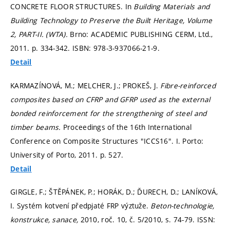
CONCRETE FLOOR STRUCTURES. In
Building Materials and
Building Technology to Preserve the Built Heritage, Volume
2, PART-II. (WTA).
Brno: ACADEMIC PUBLISHING CERM, Ltd.,
2011.
p. 334-342.
ISBN: 978-3-937066-21-9.
Detail
KARMAZÍNOVÁ, M.; MELCHER, J.; PROKEŠ, J.
Fibre-reinforced
composites based on CFRP and GFRP used as the external
bonded reinforcement for the strengthening of steel and
timber beams.
Proceedings of the 16th International
Conference on Composite Structures "ICCS16". I. Porto:
University of Porto, 2011.
p. 527.
Detail
GIRGLE, F.; ŠTĚPÁNEK, P.; HORÁK, D.; ĎURECH, D.; LANÍKOVÁ,
I. Systém kotvení předpjaté FRP výztuže.
Beton-technologie,
konstrukce, sanace,
2010, roč. 10, č. 5/2010,
s. 74-79.
ISSN: