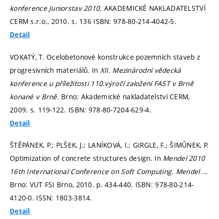
konference Juniorstav 2010.
AKADEMICKÉ NAKLADATELSTVÍ
CERM s.r.o., 2010.
s. 136
ISBN: 978-80-214-4042-5.
Detail
VOKATÝ, T. Ocelobetonové konstrukce pozemních staveb z
progresivních materiálů. In
XII. Mezinárodní vědecká
konference u příležitosti 110.výročí založení FAST v Brně
konané v Brně.
Brno: Akademické nakladatelství CERM,
2009.
s. 119-122.
ISBN: 978-80-7204-629-4.
Detail
ŠTĚPÁNEK, P.; PLŠEK, J.; LANÍKOVÁ, I.; GIRGLE, F.; ŠIMŮNEK, P.
Optimization of concrete structures design. In
Mendel 2010
16th International Conference on Soft Computing.
Mendel ...
Brno: VUT FSI Brno, 2010.
p. 434-440.
ISBN: 978-80-214-
4120-0. ISSN: 1803-3814.
Detail