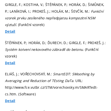
GIRGLE, F.; KOSTIHA, V.; ŠTĚPÁNEK, P.; HORÁK, D.; ŠIMŮNEK,
P.; LANÍKOVÁ, I.; PROKEŠ, J.; HOLÁK, M.; ŠEVČÍK, M.:
Funkční
vzorek prvku zesíleného nepředpjatou kompozitní NSM
výztuží
. (Funkční vzorek)
Detail
ŠTĚPÁNEK, P.; HORÁK, D.; ĎURECH, D.; GIRGLE, F.; PROKEŠ, J.:
Systém kotvení nekovového zábradlí do betonu
. (Funkční
vzorek)
Detail
ELIÁŠ, J.; VOŘECHOVSKÝ, M.:
SmartEDT: SMoothing by
Averaging and Reduction of TEsting DaTa
. URL:
http://www.fce.vutbr.cz/STM/vorechovsky.m/SMARTedt-
cs.htm. (Software)
Detail