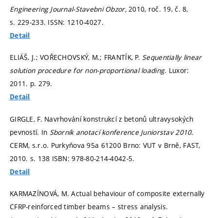
Engineering Journal-Stavebni Obzor,
2010, roč. 19, č. 8,
s. 229-233.
ISSN: 1210-4027.
Detail
ELIÁŠ, J.; VOŘECHOVSKÝ, M.; FRANTÍK, P.
Sequentially linear
solution procedure for non-proportional loading.
Luxor:
2011.
p. 279.
Detail
GIRGLE, F. Navrhování konstrukcí z betonů ultravysokých
pevností. In
Sborník anotací konference Juniorstav 2010.
CERM, s.r.o. Purkyňova 95a 61200 Brno: VUT v Brně, FAST,
2010.
s. 138
ISBN: 978-80-214-4042-5.
Detail
KARMAZÍNOVÁ, M. Actual behaviour of composite externally
CFRP-reinforced timber beams – stress analysis.