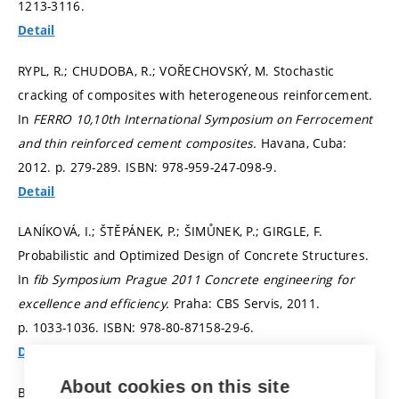
1213-3116.
Detail
RYPL, R.; CHUDOBA, R.; VOŘECHOVSKÝ, M. Stochastic
cracking of composites with heterogeneous reinforcement.
In
FERRO 10,10th International Symposium on Ferrocement
and thin reinforced cement composites.
Havana, Cuba:
2012.
p. 279-289.
ISBN: 978-959-247-098-9.
Detail
LANÍKOVÁ, I.; ŠTĚPÁNEK, P.; ŠIMŮNEK, P.; GIRGLE, F.
Probabilistic and Optimized Design of Concrete Structures.
In
fib Symposium Prague 2011 Concrete engineering for
excellence and efficiency.
Praha: CBS Servis, 2011.
p. 1033-1036.
ISBN: 978-80-87158-29-6.
Detail
About cookies on this site
BÍLEK, P.; VALA, J.; VODIČKA, J.; HOBST, L. Nová srovnávací