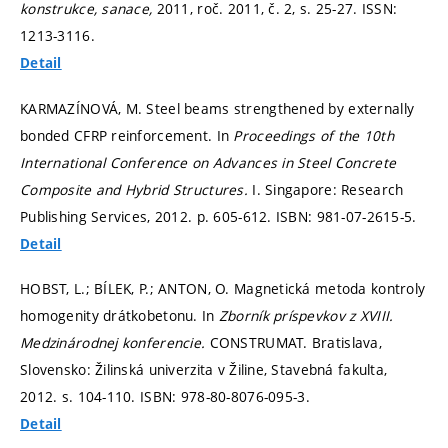
konstrukce, sanace,
2011, roč. 2011, č. 2,
s. 25-27.
ISSN:
1213-3116.
Detail
KARMAZÍNOVÁ, M. Steel beams strengthened by externally
bonded CFRP reinforcement. In
Proceedings of the 10th
International Conference on Advances in Steel Concrete
Composite and Hybrid Structures.
I. Singapore: Research
Publishing Services, 2012.
p. 605-612.
ISBN: 981-07-2615-5.
Detail
HOBST, L.; BÍLEK, P.; ANTON, O. Magnetická metoda kontroly
homogenity drátkobetonu. In
Zborník príspevkov z XVIII.
Medzinárodnej konferencie.
CONSTRUMAT. Bratislava,
Slovensko: Žilinská univerzita v Žiline, Stavebná fakulta,
2012.
s. 104-110.
ISBN: 978-80-8076-095-3.
Detail