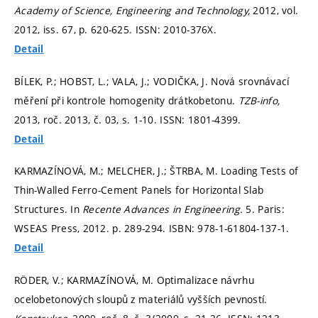
Academy of Science, Engineering and Technology,
2012, vol.
2012, iss. 67,
p. 620-625.
ISSN: 2010-376X.
Detail
BÍLEK, P.; HOBST, L.; VALA, J.; VODIČKA, J. Nová srovnávací
měření při kontrole homogenity drátkobetonu.
TZB-info,
2013, roč. 2013, č. 03,
s. 1-10.
ISSN: 1801-4399.
Detail
KARMAZÍNOVÁ, M.; MELCHER, J.; ŠTRBA, M. Loading Tests of
Thin-Walled Ferro-Cement Panels for Horizontal Slab
Structures. In
Recente Advances in Engineering.
5. Paris:
WSEAS Press, 2012.
p. 289-294.
ISBN: 978-1-61804-137-1.
Detail
RÖDER, V.; KARMAZÍNOVÁ, M. Optimalizace návrhu
ocelobetonových sloupů z materiálů vyšších pevností.