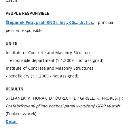
Czech
PEOPLE RESPONSIBLE
- principal
Štěpánek Petr, prof. RNDr. Ing., CSc., dr. h. c.
person responsible
UNITS
Institute of Concrete and Masonry Structures
- responsible department (1.1.2009 - not assigned)
Institute of Concrete and Masonry Structures
- beneficiary (1.1.2009 - not assigned)
RESULTS
ŠTĚPÁNEK, P.; HORÁK, D.; ĎURECH, D.; GIRGLE, F.; PROKEŠ, J.:
Prefabrikovaný přímo pochozí panel vyztužený GFRP výztuží
.
(Funkční vzorek)
Detail