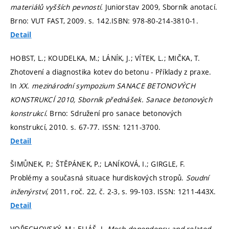
materiálů vyšších pevností.
Juniorstav 2009, Sborník anotací.
Brno: VUT FAST, 2009.
s. 142.
ISBN: 978-80-214-3810-1.
Detail
HOBST, L.; KOUDELKA, M.; LÁNÍK, J.; VÍTEK, L.; MIČKA, T.
Zhotovení a diagnostika kotev do betonu - Příklady z praxe.
In
XX. mezinárodní sympozium SANACE BETONOVÝCH
KONSTRUKCÍ 2010, Sborník přednášek.
Sanace betonových
konstrukcí.
Brno: Sdružení pro sanace betonových
konstrukcí, 2010.
s. 67-77.
ISSN: 1211-3700.
Detail
ŠIMŮNEK, P.; ŠTĚPÁNEK, P.; LANÍKOVÁ, I.; GIRGLE, F.
Problémy a současná situace hurdiskových stropů.
Soudní
inženýrství,
2011, roč. 22, č. 2-3,
s. 99-103.
ISSN: 1211-443X.
Detail
VOŘECHOVSKÝ, M.; ELIÁŠ, J.
Mesh dependency and related