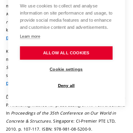
měření při kontrole homogenity drátkobetonu. In
We use cookies to collect and analyse
information on site performance and usage, to
Konference Zkoušení a jakost ve stavebnictví. Sborník
provide social media features and to enhance
recenzovaných příspěvků 2012.
Brno, Česká republika:
and customise content and advertisements.
knihovnicka.cz, 2012.
s. 27-36.
ISBN: 978-80-214-4578-9.
Learn more
Detail
KOUDELKA, M.; LÁNÍK, J. Využití ultrazvukové impulzní
ALLOW ALL COOKIES
metody pro zkoušení svarových spojů. In
Juniorstav 2010,
Sborník anotací.
Brno: FAST, VUT v Brně, 2010.
Cookie settings
s. 209-211.
ISBN: 978-80-214-4042-5.
Detail
Deny all
ĎURECH, D.; GIRGLE, F.; HORÁK, D.; LANÍKOVÁ, I.; ŠTĚPÁNEK,
P. Anchoring method for prestressing of FRP reinforcement.
In
Proceedings of the 35th Conference on Our World in
Concrete & Structures.
Singapore: CI-Premier PTE LTD,
2010.
p. 107-117.
ISBN: 978-981-08-5200-9.