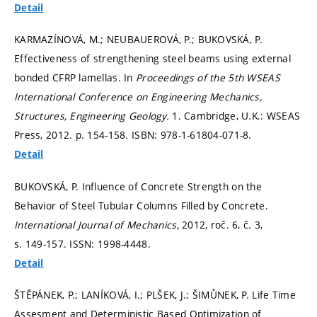
Detail
KARMAZÍNOVÁ, M.; NEUBAUEROVÁ, P.; BUKOVSKÁ, P.
Effectiveness of strengthening steel beams using external
bonded CFRP lamellas. In
Proceedings of the 5th WSEAS
International Conference on Engineering Mechanics,
Structures, Engineering Geology.
1. Cambridge, U.K.: WSEAS
Press, 2012.
p. 154-158.
ISBN: 978-1-61804-071-8.
Detail
BUKOVSKÁ, P. Influence of Concrete Strength on the
Behavior of Steel Tubular Columns Filled by Concrete.
International Journal of Mechanics,
2012, roč. 6, č. 3,
s. 149-157.
ISSN: 1998-4448.
Detail
ŠTĚPÁNEK, P.; LANÍKOVÁ, I.; PLŠEK, J.; ŠIMŮNEK, P. Life Time
Assesment and Deterministic Based Optimization of