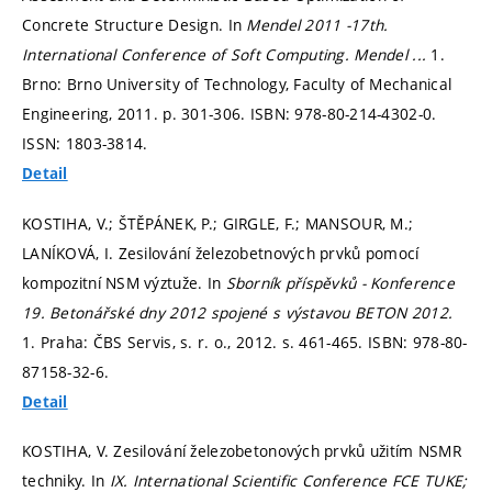
Concrete Structure Design. In
Mendel 2011 -17th.
International Conference of Soft Computing.
Mendel ...
1.
Brno: Brno University of Technology, Faculty of Mechanical
Engineering, 2011.
p. 301-306.
ISBN: 978-80-214-4302-0.
ISSN: 1803-3814.
Detail
KOSTIHA, V.; ŠTĚPÁNEK, P.; GIRGLE, F.; MANSOUR, M.;
LANÍKOVÁ, I. Zesilování železobetnových prvků pomocí
kompozitní NSM výztuže. In
Sborník příspěvků - Konference
19. Betonářské dny 2012 spojené s výstavou BETON 2012.
1. Praha: ČBS Servis, s. r. o., 2012.
s. 461-465.
ISBN: 978-80-
87158-32-6.
Detail
KOSTIHA, V. Zesilování železobetonových prvků užitím NSMR
techniky. In
IX. International Scientific Conference FCE TUKE;