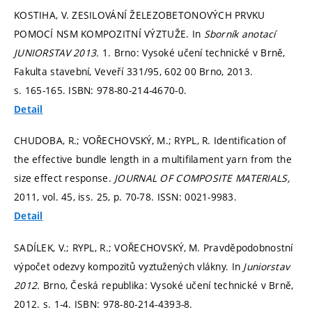
KOSTIHA, V. ZESILOVÁNÍ ŽELEZOBETONOVÝCH PRVKU
POMOCÍ NSM KOMPOZITNÍ VÝZTUŽE. In
Sborník anotací
JUNIORSTAV 2013.
1. Brno: Vysoké učení technické v Brně,
Fakulta stavební, Veveří 331/95, 602 00 Brno, 2013.
s. 165-165.
ISBN: 978-80-214-4670-0.
Detail
CHUDOBA, R.; VOŘECHOVSKÝ, M.; RYPL, R. Identification of
the effective bundle length in a multifilament yarn from the
size effect response.
JOURNAL OF COMPOSITE MATERIALS,
2011, vol. 45, iss. 25,
p. 70-78.
ISSN: 0021-9983.
Detail
SADÍLEK, V.; RYPL, R.; VOŘECHOVSKÝ, M. Pravděpodobnostní
výpočet odezvy kompozitů vyztužených vlákny. In
Juniorstav
2012.
Brno, Česká republika: Vysoké učení technické v Brně,
2012.
s. 1-4.
ISBN: 978-80-214-4393-8.