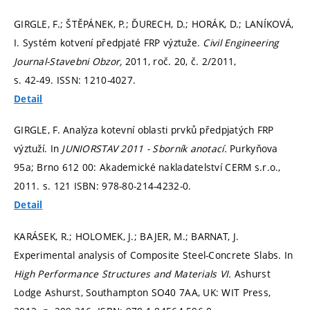
GIRGLE, F.; ŠTĚPÁNEK, P.; ĎURECH, D.; HORÁK, D.; LANÍKOVÁ,
I. Systém kotvení předpjaté FRP výztuže.
Civil Engineering
Journal-Stavebni Obzor,
2011, roč. 20, č. 2/2011,
s. 42-49.
ISSN: 1210-4027.
Detail
GIRGLE, F. Analýza kotevní oblasti prvků předpjatých FRP
výztuží. In
JUNIORSTAV 2011 - Sborník anotací.
Purkyňova
95a; Brno 612 00: Akademické nakladatelství CERM s.r.o.,
2011.
s. 121
ISBN: 978-80-214-4232-0.
Detail
KARÁSEK, R.; HOLOMEK, J.; BAJER, M.; BARNAT, J.
Experimental analysis of Composite Steel-Concrete Slabs. In
High Performance Structures and Materials VI.
Ashurst
Lodge Ashurst, Southampton SO40 7AA, UK: WIT Press,