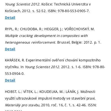
Young Scientist 2012.
Košice: Technická Univerzita v
Košiciach, 2012.
s. 52-52.
ISBN: 978-80-553-0905-7.
Detail
RYPL, R.; CHUDOBA, R.; HEGGER, J.; VOŘECHOVSKÝ, M.
Multiple cracking development in composites with
heterogeneous reinforcement.
Brussel, Belgie: 2012.
p. 1.
Detail
KARÁSEK, R. Experimentální ověření chování kompozitního
styčníku. In
Young Scientist 2012.
2012.
s. 1-6.
ISBN: 978-80-
553-0904-0.
Detail
HOBST, L.; VÍTEK, L.; KOUDELKA, M.; LÁNÍK, J. Možnosti
využití ultrazvukové impulsní metody ve stavební praxi.
Materiály pro stavbu,
2010, roč. 16, č. 1,
s. 42-46.
ISSN: