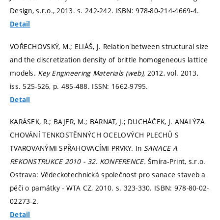
Design, s.r.o., 2013.
s. 242-242.
ISBN: 978-80-214-4669-4.
Detail
VOŘECHOVSKÝ, M.; ELIÁŠ, J. Relation between structural size
and the discretization density of brittle homogeneous lattice
models.
Key Engineering Materials (web),
2012, vol. 2013,
iss. 525-526,
p. 485-488.
ISSN: 1662-9795.
Detail
KARÁSEK, R.; BAJER, M.; BARNAT, J.; DUCHÁČEK, J. ANALÝZA
CHOVÁNÍ TENKOSTĚNNÝCH OCELOVÝCH PLECHŮ S
TVAROVANÝMI SPŘAHOVACÍMI PRVKY. In
SANACE A
REKONSTRUKCE 2010 - 32. KONFERENCE.
Šmíra-Print, s.r.o.
Ostrava: Vědeckotechnická společnost pro sanace staveb a
péči o památky - WTA CZ, 2010.
s. 323-330.
ISBN: 978-80-02-
02273-2.
Detail