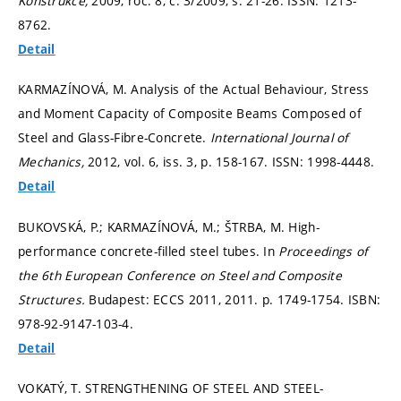
Konstrukce,
2009, roč. 8, č. 3/2009,
s. 21-26.
ISSN: 1213-
8762.
Detail
KARMAZÍNOVÁ, M. Analysis of the Actual Behaviour, Stress
and Moment Capacity of Composite Beams Composed of
Steel and Glass-Fibre-Concrete.
International Journal of
Mechanics,
2012, vol. 6, iss. 3,
p. 158-167.
ISSN: 1998-4448.
Detail
BUKOVSKÁ, P.; KARMAZÍNOVÁ, M.; ŠTRBA, M. High-
performance concrete-filled steel tubes. In
Proceedings of
the 6th European Conference on Steel and Composite
Structures.
Budapest: ECCS 2011, 2011.
p. 1749-1754.
ISBN:
978-92-9147-103-4.
Detail
VOKATÝ, T. STRENGTHENING OF STEEL AND STEEL-