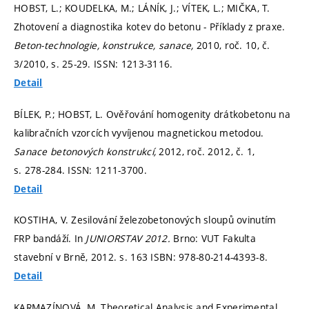
HOBST, L.; KOUDELKA, M.; LÁNÍK, J.; VÍTEK, L.; MIČKA, T.
Zhotovení a diagnostika kotev do betonu - Příklady z praxe.
Beton-technologie, konstrukce, sanace,
2010, roč. 10, č.
3/2010,
s. 25-29.
ISSN: 1213-3116.
Detail
BÍLEK, P.; HOBST, L. Ověřování homogenity drátkobetonu na
kalibračních vzorcích vyvíjenou magnetickou metodou.
Sanace betonových konstrukcí,
2012, roč. 2012, č. 1,
s. 278-284.
ISSN: 1211-3700.
Detail
KOSTIHA, V. Zesilování železobetonových sloupů ovinutím
FRP bandáží. In
JUNIORSTAV 2012.
Brno: VUT Fakulta
stavební v Brně, 2012.
s. 163
ISBN: 978-80-214-4393-8.
Detail
KARMAZÍNOVÁ, M. Theoretical Analysis and Experimental