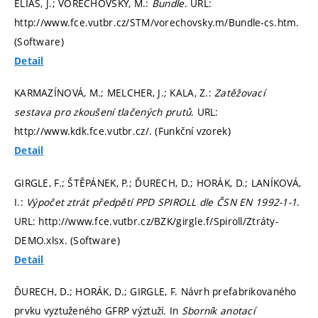
ELIÁŠ, J.; VOŘECHOVSKÝ, M.:
Bundle
. URL:
http://www.fce.vutbr.cz/STM/vorechovsky.m/Bundle-cs.htm.
(Software)
Detail
KARMAZÍNOVÁ, M.; MELCHER, J.; KALA, Z.:
Zatěžovací
sestava pro zkoušení tlačených prutů
. URL:
http://www.kdk.fce.vutbr.cz/. (Funkční vzorek)
Detail
GIRGLE, F.; ŠTĚPÁNEK, P.; ĎURECH, D.; HORÁK, D.; LANÍKOVÁ,
I.:
Výpočet ztrát předpětí PPD SPIROLL dle ČSN EN 1992-1-1
.
URL: http://www.fce.vutbr.cz/BZK/girgle.f/Spiroll/Ztráty-
DEMO.xlsx. (Software)
Detail
ĎURECH, D.; HORÁK, D.; GIRGLE, F. Návrh prefabrikovaného
prvku vyztuženého GFRP výztuží. In
Sborník anotací