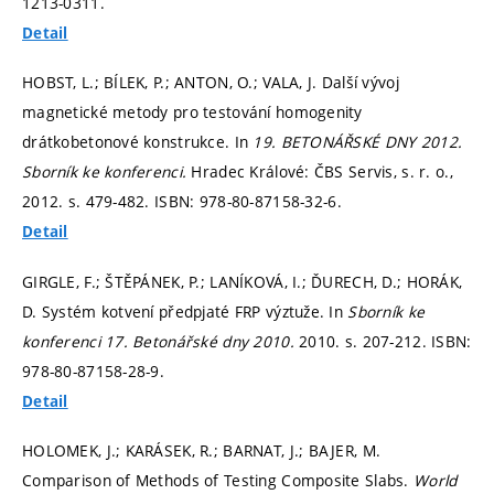
1213-0311.
Detail
HOBST, L.; BÍLEK, P.; ANTON, O.; VALA, J. Další vývoj
magnetické metody pro testování homogenity
drátkobetonové konstrukce. In
19. BETONÁŘSKÉ DNY 2012.
Sborník ke konferenci.
Hradec Králové: ČBS Servis, s. r. o.,
2012.
s. 479-482.
ISBN: 978-80-87158-32-6.
Detail
GIRGLE, F.; ŠTĚPÁNEK, P.; LANÍKOVÁ, I.; ĎURECH, D.; HORÁK,
D. Systém kotvení předpjaté FRP výztuže. In
Sborník ke
konferenci 17. Betonářské dny 2010.
2010.
s. 207-212.
ISBN:
978-80-87158-28-9.
Detail
HOLOMEK, J.; KARÁSEK, R.; BARNAT, J.; BAJER, M.
Comparison of Methods of Testing Composite Slabs.
World