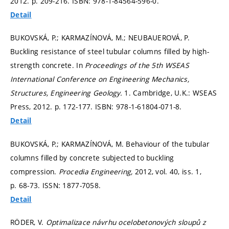
2012.
p. 209-216.
ISBN: 978-1-84564-596-0.
Detail
BUKOVSKÁ, P.; KARMAZÍNOVÁ, M.; NEUBAUEROVÁ, P.
Buckling resistance of steel tubular columns filled by high-
strength concrete. In
Proceedings of the 5th WSEAS
International Conference on Engineering Mechanics,
Structures, Engineering Geology.
1. Cambridge, U.K.: WSEAS
Press, 2012.
p. 172-177.
ISBN: 978-1-61804-071-8.
Detail
BUKOVSKÁ, P.; KARMAZÍNOVÁ, M. Behaviour of the tubular
columns filled by concrete subjected to buckling
compression.
Procedia Engineering,
2012, vol. 40, iss. 1,
p. 68-73.
ISSN: 1877-7058.
Detail
RÖDER, V.
Optimalizace návrhu ocelobetonových sloupů z