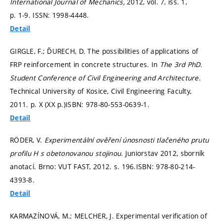
International Journal of Mechanics,
2012, vol. 7, iss. 1,
p. 1-9.
ISSN: 1998-4448.
Detail
GIRGLE, F.; ĎURECH, D. The possibilities of applications of
FRP reinforcement in concrete structures. In
The 3rd PhD.
Student Conference of Civil Engineering and Architecture.
Technical University of Kosice, Civil Engineering Faculty,
2011.
p. X (XX p.)
ISBN: 978-80-553-0639-1.
Detail
RÖDER, V.
Experimentální ověření únosnosti tlačeného prutu
profilu H s obetonovanou stojinou.
Juniorstav 2012, sborník
anotací. Brno: VUT FAST, 2012.
s. 196.
ISBN: 978-80-214-
4393-8.
Detail
KARMAZÍNOVÁ, M.; MELCHER, J. Experimental verification of