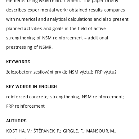
elements using NSM reinforcement. The paper briefly
describes experimental work; obtained results compares
with numerical and analytical calculations and also present
planned activities and goals in the field of active
strengthening of NSM reinforcement – additional
prestressing of NSMR.
KEYWORDS
železobeton; zesilování prvků; NSM výztuž; FRP výztuž
KEY WORDS IN ENGLISH
reinforced concrete; strengthening; NSM reinforcement;
FRP reinforcement
AUTHORS
KOSTIHA, V.; ŠTĚPÁNEK, P.; GIRGLE, F.; MANSOUR, M.;