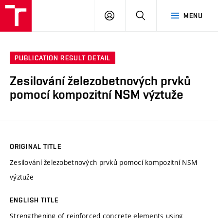
VUT
LOG
SEARCH
MENU
IN
PUBLICATION RESULT DETAIL
Zesilování železobetnových prvků
pomocí kompozitní NSM výztuže
ORIGINAL TITLE
Zesilování železobetnových prvků pomocí kompozitní NSM
výztuže
ENGLISH TITLE
Strengthening of reinforced concrete elements using