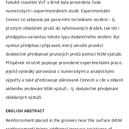
Fakultě stavební VUT v Brně byla provedena řada
numerických i experimentálních studií. Experimentální
činnost se zabývala jak pasiv-ními technikami zesílení – tj.
prostým vkládáním prutů do vyhotovených drážek, tak též i
předpjatou variantou tohoto typu dodatečného zesílení. Byl
vyvinut předpínací přípravek, který umožní provést
dodatečné předepnutí prutových prvků pomocí NSM výztuže.
Příspěvek stručně popisuje provedené experimentální práce,
jejichž výsledky porovnává s numerickými a analytickými
výpočty a také představuje plánované činnosti a cíle v oblasti
aktivního zesilování NSM výztuží – tj. dodatečné předpínání
vkládaných výztuží.
ENGLISH ABSTRACT
Reinforcement placed in the grooves near the surface (NSM
reinforcement) brings additional increase resistance of