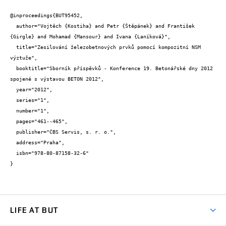
@inproceedings{BUT95452,

  author="Vojtěch {Kostiha} and Petr {Štěpánek} and František 
{Girgle} and Mohamad {Mansour} and Ivana {Laníková}",

  title="Zesilování železobetnových prvků pomocí kompozitní NSM 
výztuže",

  booktitle="Sborník příspěvků - Konference 19. Betonářské dny 2012 
spojené s výstavou BETON 2012",

  year="2012",

  series="1",

  number="1",

  pages="461--465",

  publisher="ČBS Servis, s. r. o.",

  address="Praha",

  isbn="978-80-87158-32-6"

}
LIFE AT BUT