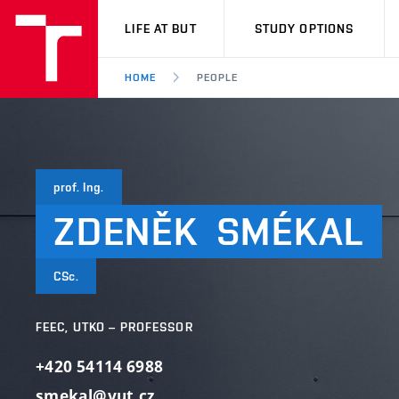
VUT
LIFE AT BUT
STUDY OPTIONS
HOME
PEOPLE
prof. Ing.
ZDENĚK
SMÉKAL
CSc.
FEEC, UTKO – PROFESSOR
+420 54114 6988
smekal@vut.cz