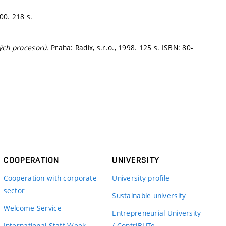
00. 218 s.
vých procesorů.
Praha: Radix, s.r.o., 1998. 125 s. ISBN: 80-
COOPERATION
UNIVERSITY
Cooperation with corporate
University profile
sector
Sustainable university
Welcome Service
Entrepreneurial University
International Staff Week
/ ContriBUTe