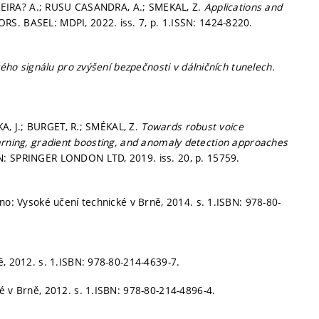
EIRA? A.; RUSU CASANDRA, A.; SMEKAL, Z.
Applications and
RS. BASEL: MDPI, 2022. iss. 7,
p. 1.
ISSN: 1424-8220.
ového signálu pro zvýšení bezpečnosti v dálničních tunelech.
, J.; BURGET, R.; SMÉKAL, Z.
Towards robust voice
arning, gradient boosting, and anomaly detection approaches
 SPRINGER LONDON LTD, 2019. iss. 20,
p. 15759.
no: Vysoké učení technické v Brně, 2014.
s. 1.
ISBN: 978-80-
ě, 2012.
s. 1.
ISBN: 978-80-214-4639-7.
é v Brně, 2012.
s. 1.
ISBN: 978-80-214-4896-4.