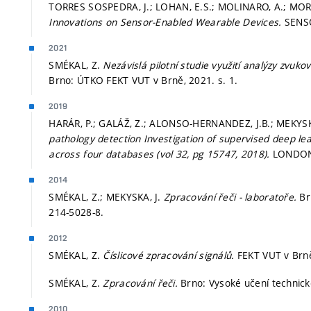
TORRES SOSPEDRA, J.; LOHAN, E.S.; MOLINARO, A.; MOR
Innovations on Sensor-Enabled Wearable Devices.
SENSO
2021
SMÉKAL, Z.
Nezávislá pilotní studie využití analýzy zvuk
Brno: ÚTKO FEKT VUT v Brně, 2021.
s. 1.
2019
HARÁR, P.; GALÁŽ, Z.; ALONSO-HERNANDEZ, J.B.; MEKYSKA
pathology detection Investigation of supervised deep le
across four databases (vol 32, pg 15747, 2018).
LONDON:
2014
SMÉKAL, Z.; MEKYSKA, J.
Zpracování řeči - laboratoře.
Br
214-5028-8.
2012
SMÉKAL, Z.
Číslicové zpracování signálů.
FEKT VUT v Brn
SMÉKAL, Z.
Zpracování řeči.
Brno: Vysoké učení technick
2010