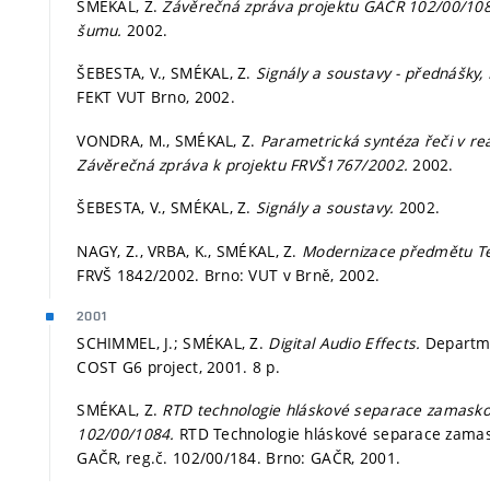
SMÉKAL, Z.
Závěrečná zpráva projektu GAČR 102/00/108
šumu.
2002.
ŠEBESTA, V., SMÉKAL, Z.
Signály a soustavy - přednášky,
FEKT VUT Brno, 2002.
VONDRA, M., SMÉKAL, Z.
Parametrická syntéza řeči v re
Závěrečná zpráva k projektu FRVŠ1767/2002.
2002.
ŠEBESTA, V., SMÉKAL, Z.
Signály a soustavy.
2002.
NAGY, Z., VRBA, K., SMÉKAL, Z.
Modernizace předmětu Tel
FRVŠ 1842/2002. Brno: VUT v Brně, 2002.
2001
SCHIMMEL, J.; SMÉKAL, Z.
Digital Audio Effects.
Departme
COST G6 project, 2001. 8 p.
SMÉKAL, Z.
RTD technologie hláskové separace zamaskov
102/00/1084.
RTD Technologie hláskové separace zamask
GAČR, reg.č. 102/00/184. Brno: GAČR, 2001.