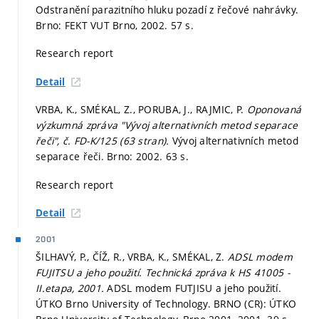
Odstranění parazitního hluku pozadí z řečové nahrávky.
Brno: FEKT VUT Brno, 2002. 57 s.
Research report
Detail
VRBA, K., SMÉKAL, Z., PORUBA, J., RAJMIC, P.
Oponovaná
výzkumná zpráva "Vývoj alternativních metod separace
řeči", č. FD-K/125 (63 stran).
Vývoj alternativních metod
separace řeči. Brno: 2002. 63 s.
Research report
Detail
2001
ŠILHAVÝ, P., ČÍŽ, R., VRBA, K., SMÉKAL, Z.
ADSL modem
FUJITSU a jeho použití. Technická zpráva k HS 41005 -
II.etapa, 2001.
ADSL modem FUTJISU a jeho použití.
ÚTKO Brno University of Technology. BRNO (CR): ÚTKO