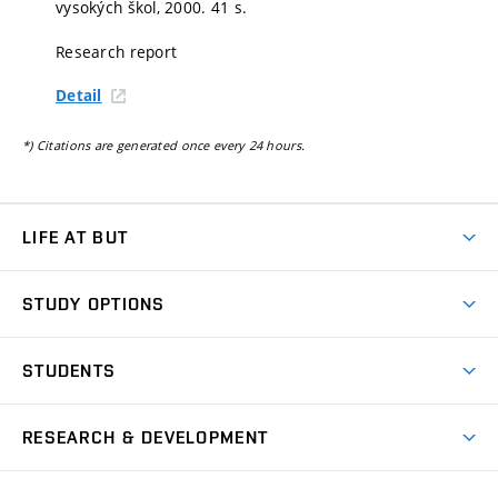
vysokých škol, 2000. 41 s.
Research report
Detail
*) Citations are generated once every 24 hours.
LIFE AT BUT
BUT Ambience
STUDY OPTIONS
Spaces
Join BUT
Dormitories
STUDENTS
Short-term studies
Refectories
Courses
Study Regulations
Going Abroad
Scholarships
Degree studies in English
RESEARCH & DEVELOPMENT
Sport
Study programmes
Personal Data Protection
Admission Office
Social Safety
Degree studies in Czech
Brno
Research & Development
Academic year schedule
Welcome week
Entrepreneurship Support