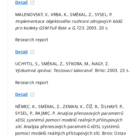
Detail
MALENOVSKÝ, V., VRBA, K., SMÉKAL, Z., SYSEL, P.
Implementace objektového rozhraní zdrojových kódů
pro kodeky GSM Full Rate a G.723.
2003. 20 s.
Research report
Detail
UCHYTIL, S., SMÉKAL, Z., SÝKORA, M., NAGY, Z.
Výzkumná zpráva: Testovací laboratoř.
Brno: 2003. 23 s.
Research report
Detail
NĚMEC, K., SMÉKAL, Z., ZEMAN, V., ČÍŽ, R., ŠILHAVÝ, P.,
SYSEL, P., RAJMIC, P.
Analýza přenosových parametrů
xDSL systémů pomocí modelů reálných přístupových
sítí.
Analýza přenosových parametrů xDSL systémů
pomocí modelů reálných přístupových sítí. Brno: Ústav