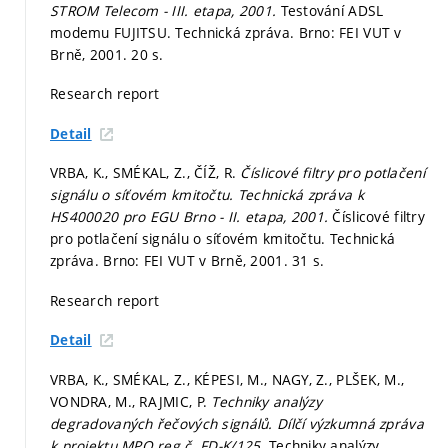
STROM Telecom - III. etapa, 2001.
Testování ADSL
modemu FUJITSU. Technická zpráva. Brno: FEI VUT v
Brně, 2001. 20 s.
Research report
Detail
VRBA, K., SMÉKAL, Z., ČÍŽ, R.
Číslicové filtry pro potlačení
signálu o síťovém kmitočtu. Technická zpráva k
HS400020 pro EGU Brno - II. etapa, 2001.
Číslicové filtry
pro potlačení signálu o síťovém kmitočtu. Technická
zpráva. Brno: FEI VUT v Brně, 2001. 31 s.
Research report
Detail
VRBA, K., SMÉKAL, Z., KÉPESI, M., NAGY, Z., PLŠEK, M.,
VONDRA, M., RAJMIC, P.
Techniky analýzy
degradovaných řečových signálů. Dílčí výzkumná zpráva
k projektu MPO reg.č. FD-K/125.
Techniky analýzy