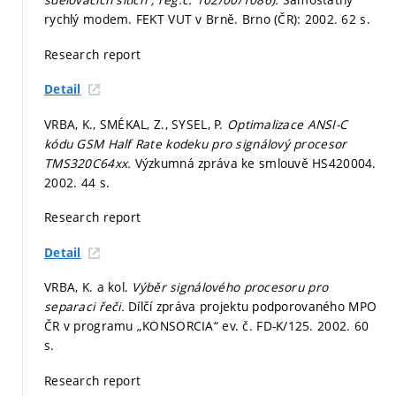
rychlý modem. FEKT VUT v Brně. Brno (ČR): 2002. 62 s.
Research report
Detail
VRBA, K., SMÉKAL, Z., SYSEL, P.
Optimalizace ANSI-C
kódu GSM Half Rate kodeku pro signálový procesor
TMS320C64xx.
Výzkumná zpráva ke smlouvě HS420004.
2002. 44 s.
Research report
Detail
VRBA, K. a kol.
Výběr signálového procesoru pro
separaci řeči.
Dílčí zpráva projektu podporovaného MPO
ČR v programu „KONSORCIA“ ev. č. FD-K/125. 2002. 60
s.
Research report