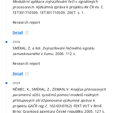
Modulární aplikace zvýrazňování řeči v signálových
procesorech.
Výzkumná zpráva k projektu AV ČR ev. č.
1ET301710509. 1ET301710509. 2007.
s. 1.
Research report
Detail
2006
SMÉKAL, Z. a kol.
Zvýrazňování řečového signálu
zamaskovaného v šumu.
2006. 112 s.
Research report
Detail
2005
NĚMEC, K., SMÉKAL, Z., ZEMAN, V.
Analýza přenosových
parametrů xDSL systémů pomocí modelů reálných
přístupových sítí (Oponovaná výzkumná zpráva k
projektu GAČR reg.č. 102/03/0762).
FEKT VUT v Brně.
Brno: Grantová agentura České republiky, 2005. 127 s.