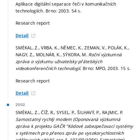
Aplikace digitální separace řeči v komunikačních
technologiích. Brno: 2003. 54 s.
Research report
Detail
SMÉKAL, Z., VRBA, K., NĚMEC, K., ZEMAN, V., POLÁK, K.,
NAGY, Z., MOLNÁR, K., SÝKORA, M.
Roční výzkumná
zpráva o výzkumu uživatelsky přátelských
videokonferenčních technologií.
Brno: MPO, 2003. 15 s.
Research report
Detail
2002
SMÉKAL, Z., ČÍŽ, R., SYSEL, P., ŠILHAVÝ, P., RAJMIC, P.
Samostatný rychlý modem (Oponovaná výzkumná
zpráva k projektu GAČR "Kódové zabezpečovací systémy
v sytémech pro přenos zpráv po vysokorychlostních
sdělovacích sítích", reg.č. 102/00/1086).
Samostatný