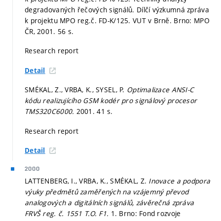
degradovaných řečových signálů. Dílčí výzkumná zpráva
k projektu MPO reg.č. FD-K/125. VUT v Brně. Brno: MPO
ČR, 2001. 56 s.
Research report
Detail
SMÉKAL, Z., VRBA, K., SYSEL, P.
Optimalizace ANSI-C
kódu realizujícího GSM kodér pro signálový procesor
TMS320C6000.
2001. 41 s.
Research report
Detail
2000
LATTENBERG, I., VRBA, K., SMÉKAL, Z.
Inovace a podpora
výuky předmětů zaměřených na vzájemný převod
analogových a digitálních signálů, závěrečná zpráva
FRVŠ reg. č. 1551 T.O. F1.
1. Brno: Fond rozvoje