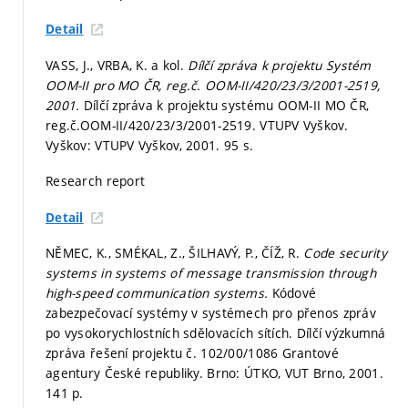
Detail
VASS, J., VRBA, K. a kol.
Dílčí zpráva k projektu Systém
OOM-II pro MO ČR, reg.č. OOM-II/420/23/3/2001-2519,
2001.
Dílčí zpráva k projektu systému OOM-II MO ČR,
reg.č.OOM-II/420/23/3/2001-2519. VTUPV Vyškov.
Vyškov: VTUPV Vyškov, 2001. 95 s.
Research report
Detail
NĚMEC, K., SMÉKAL, Z., ŠILHAVÝ, P., ČÍŽ, R.
Code security
systems in systems of message transmission through
high-speed communication systems.
Kódové
zabezpečovací systémy v systémech pro přenos zpráv
po vysokorychlostních sdělovacích sítích. Dílčí výzkumná
zpráva řešení projektu č. 102/00/1086 Grantové
agentury České republiky. Brno: ÚTKO, VUT Brno, 2001.
141 p.