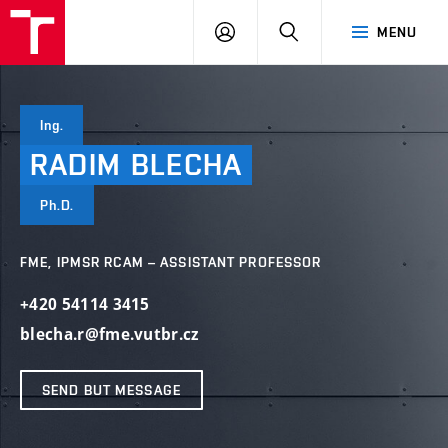
VUT
LOG
SEARCH
MENU
IN
Ing.
RADIM
BLECHA
Ph.D.
FME, IPMSR RCAM – ASSISTANT PROFESSOR
+420 54114 3415
blecha.r@fme.vutbr.cz
SEND BUT MESSAGE