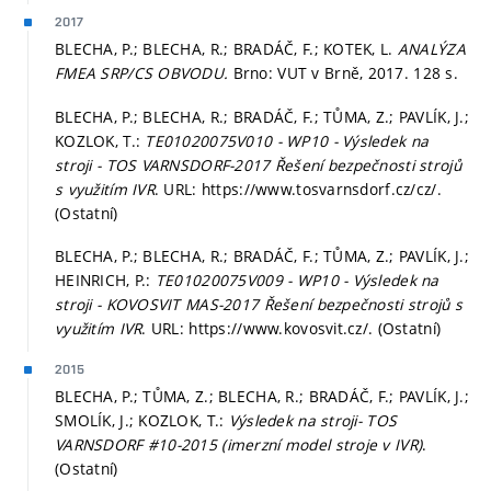
2017
BLECHA, P.; BLECHA, R.; BRADÁČ, F.; KOTEK, L.
ANALÝZA
FMEA SRP/CS OBVODU.
Brno: VUT v Brně, 2017. 128 s.
BLECHA, P.; BLECHA, R.; BRADÁČ, F.; TŮMA, Z.; PAVLÍK, J.;
KOZLOK, T.:
TE01020075V010 - WP10 - Výsledek na
stroji - TOS VARNSDORF-2017 Řešení bezpečnosti strojů
s využitím IVR
. URL: https://www.tosvarnsdorf.cz/cz/.
(Ostatní)
BLECHA, P.; BLECHA, R.; BRADÁČ, F.; TŮMA, Z.; PAVLÍK, J.;
HEINRICH, P.:
TE01020075V009 - WP10 - Výsledek na
stroji - KOVOSVIT MAS-2017 Řešení bezpečnosti strojů s
využitím IVR
. URL: https://www.kovosvit.cz/. (Ostatní)
2015
BLECHA, P.; TŮMA, Z.; BLECHA, R.; BRADÁČ, F.; PAVLÍK, J.;
SMOLÍK, J.; KOZLOK, T.:
Výsledek na stroji- TOS
VARNSDORF #10-2015 (imerzní model stroje v IVR)
.
(Ostatní)