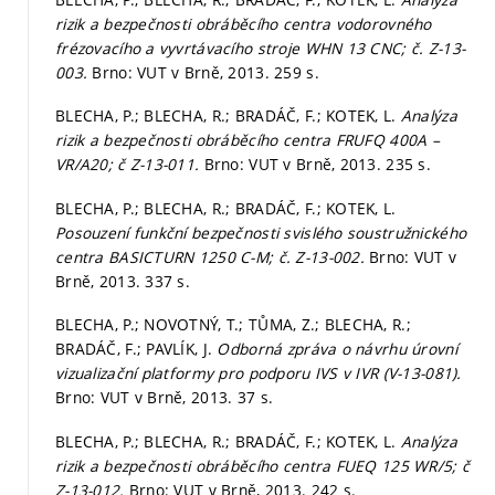
rizik a bezpečnosti obráběcího centra vodorovného
frézovacího a vyvrtávacího stroje WHN 13 CNC; č. Z-13-
003.
Brno: VUT v Brně, 2013. 259 s.
BLECHA, P.; BLECHA, R.; BRADÁČ, F.; KOTEK, L.
Analýza
rizik a bezpečnosti obráběcího centra FRUFQ 400A –
VR/A20; č Z-13-011.
Brno: VUT v Brně, 2013. 235 s.
BLECHA, P.; BLECHA, R.; BRADÁČ, F.; KOTEK, L.
Posouzení funkční bezpečnosti svislého soustružnického
centra BASICTURN 1250 C-M; č. Z-13-002.
Brno: VUT v
Brně, 2013. 337 s.
BLECHA, P.; NOVOTNÝ, T.; TŮMA, Z.; BLECHA, R.;
BRADÁČ, F.; PAVLÍK, J.
Odborná zpráva o návrhu úrovní
vizualizační platformy pro podporu IVS v IVR (V-13-081).
Brno: VUT v Brně, 2013. 37 s.
BLECHA, P.; BLECHA, R.; BRADÁČ, F.; KOTEK, L.
Analýza
rizik a bezpečnosti obráběcího centra FUEQ 125 WR/5; č
Z-13-012.
Brno: VUT v Brně, 2013. 242 s.