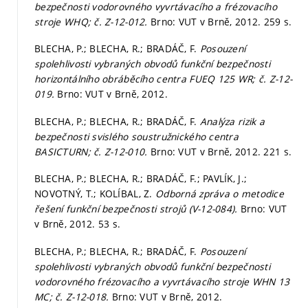
bezpečnosti vodorovného vyvrtávacího a frézovacího
stroje WHQ; č. Z-12-012.
Brno: VUT v Brně, 2012. 259 s.
BLECHA, P.; BLECHA, R.; BRADÁČ, F.
Posouzení
spolehlivosti vybraných obvodů funkční bezpečnosti
horizontálního obráběcího centra FUEQ 125 WR; č. Z-12-
019.
Brno: VUT v Brně, 2012.
BLECHA, P.; BLECHA, R.; BRADÁČ, F.
Analýza rizik a
bezpečnosti svislého soustružnického centra
BASICTURN; č. Z-12-010.
Brno: VUT v Brně, 2012. 221 s.
BLECHA, P.; BLECHA, R.; BRADÁČ, F.; PAVLÍK, J.;
NOVOTNÝ, T.; KOLÍBAL, Z.
Odborná zpráva o metodice
řešení funkční bezpečnosti strojů (V-12-084).
Brno: VUT
v Brně, 2012. 53 s.
BLECHA, P.; BLECHA, R.; BRADÁČ, F.
Posouzení
spolehlivosti vybraných obvodů funkční bezpečnosti
vodorovného frézovacího a vyvrtávacího stroje WHN 13
MC; č. Z-12-018.
Brno: VUT v Brně, 2012.