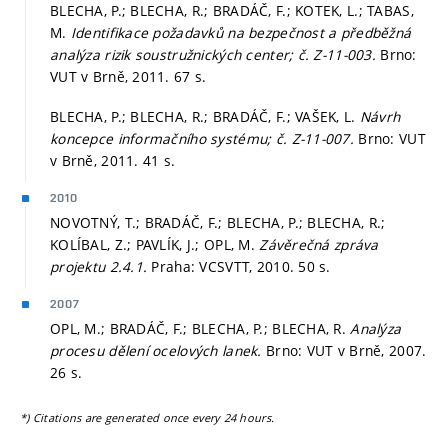
BLECHA, P.; BLECHA, R.; BRADÁČ, F.; KOTEK, L.; TABAS,
M.
Identifikace požadavků na bezpečnost a předběžná
analýza rizik soustružnických center; č. Z-11-003.
Brno:
VUT v Brně, 2011. 67 s.
BLECHA, P.; BLECHA, R.; BRADÁČ, F.; VAŠEK, L.
Návrh
koncepce informačního systému; č. Z-11-007.
Brno: VUT
v Brně, 2011. 41 s.
2010
NOVOTNÝ, T.; BRADÁČ, F.; BLECHA, P.; BLECHA, R.;
KOLÍBAL, Z.; PAVLÍK, J.; OPL, M.
Závěrečná zpráva
projektu 2.4.1.
Praha: VCSVTT, 2010. 50 s.
2007
OPL, M.; BRADÁČ, F.; BLECHA, P.; BLECHA, R.
Analýza
procesu dělení ocelových lanek.
Brno: VUT v Brně, 2007.
26 s.
*) Citations are generated once every 24 hours.