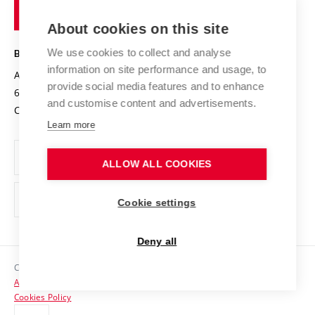
of
Entrepreneurial University / ContriBUTe
Knowledge Transfer
University Networks
About cookies on this site
Technology
Safe University
Open Science
Cooperation with Schools
We use cookies to collect and analyse
BRNO UNIVERSITY OF TECHNOLOGY
Organization Structure
Projects
information on site performance and usage, to
Antonínská 548/1
www.vut.cz
provide social media features and to enhance
Projects from Structural Funds
602 00 Brno
vut@vutbr.cz
Official notice board
and customise content and advertisements.
Czech Republic
Specific University Research
Personal Data Protection
Learn more
Career at BUT
ALLOW ALL COOKIES
Support and development of employees and students
Equal opportunities
Cookie settings
Social Safety
Deny all
HR Award
Copyright © 2026 VUT
Accessibility Statement
Contacts
Cookies Policy
Media