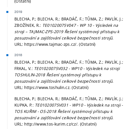
(Ostatní)
2019
BLECHA, P.; BLECHA, R.; BRADÁČ, F.; TŮMA, Z.; PAVLÍK, J.;
ZBOŽÍNEK, R.:
TE01020075V047 - WP 10 - Výsledek na
stroji – TAJMAC-ZPS-2019 Řešení systémový přistupu k
posuzování a zajišťování celkové bezpečnosti strojů
.
URL: https://www.tajmac-zps.cz/. (Ostatní)
2018
BLECHA, P.; BLECHA, R.; BRADÁČ, F.; TŮMA, Z.; PAVLÍK, J.;
FRKAL, V.:
TE01020075V032 - WP10 - Výsledek na stroji
TOSHULlN-2018 Řešení systémový přístupu k
posuzování a zajišťování celkové bezpečnosti strojů
.
URL: https://www.toshulin.cz. (Ostatní)
BLECHA, P.; BLECHA, R.; BRADÁČ, F.; TŮMA, Z.; PAVLÍK, J.;
KUPKA, P.:
TE01020075V031 - WP10 - Výsledek na stroji -
TOS KUŘIM - OS-2018 Řešení systémový přístupu k
posuzování a zajišťování celkové bezpečnosti strojů
.
URL: http://www.tos-kurim.cz/cz/. (Ostatní)