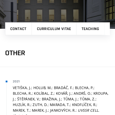
CONTACT
CURRICULUM VITAE
TEACHING
PR
OTHER
2021
VETIŠKA, J.; HOLUB, M.; BRADÁČ, F.; BLECHA, P.;
BLECHA, R.; KOLÍBAL, Z.; KOVÁŘ, J.; ANDRŠ, O.; KROUPA,
J.; ŠTĚPÁNEK, V.; BRAŽINA, J.; TŮMA, J.; TŮMA, Z.;
HUZLÍK, R.; ZUTH, D.; MARADA, T.; KNOFLÍČEK, R.;
MAREK, T.; MAREK, J.; JANKOVÝCH, R.:
UVSSR CELL
.