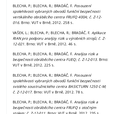
BLECHA, P.; BLECHA, R.; BRADÁČ, F.
Posouzení
spolehlivosti vybraných obvodů funkční bezpečnosti
vertikálního obráběcího centra FRUFQ 400A; č. Z-12-
016.
Brno: VUT v Brně, 2012. 258 s.
VAŠEK, L.; BLECHA, P.; BLECHA, R.; BRADÁČ, F.
Aplikace
RIAN pro podporu analýzy rizik u výrobních strojů; č. Z-
12-021.
Brno: VUT v Brně, 2012. 46 s.
BLECHA, P.; BLECHA, R.; BRADÁČ, F.
Analýza rizik a
bezpečnosti obráběcího centra FUEQ; č. Z-12-013.
Brno:
VUT v Brně, 2012. 225 s.
BLECHA, P.; BLECHA, R.; BRADÁČ, F.
Posouzení
spolehlivosti vybraných obvodů funkční bezpečnosti
svislého soustružnického centra BASICTURN 1250 C-M;
č. Z-12-017.
Brno: VUT v Brně, 2012. 78 s.
BLECHA, P.; BLECHA, R.; BRADÁČ, F.
Analýza rizik a
bezpečnosti obráběcího centra FRUFQ s otočným
stolem; č. Z-12-011.
Brno: VUT v Brně, 2012. 235 s.