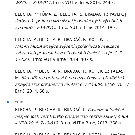
WR/5; č. Z-13-014.
Brno: VUT v Brně, 2014. 244 s.
BLECHA, P.; TŮMA, Z.; BLECHA, R.; BRADÁČ, F.; PAVLÍK, J.
Odborná zpráva o vizualizaci jednoduchých výrobních
systémů ( V-14-001).
Brno: VUT v Brně, 2014. 19 s.
BLECHA, P.; BLECHA, R.; BRADÁČ, F.; KOTEK, L.
FMEA/FMECA analýza zvýšení spolehlivosti realizace
vybraných procesů bezpečnostních funkcí stroje; č. Z-
12-020.
Brno: VUT v Brně, 2014. 107 s.
BLECHA, P.; BLECHA, R.; BRADÁČ, F.; KOTEK, L.; TABAS,
M.
Identifikace požadavků na bezpečnost a předběžná
analýza rizik obráběcích center; č. Z-11-004.
Brno: VUT v
Brně, 2014. 66 s.
2013
BLECHA, P.; BLECHA, R.; BRADÁČ, F.
Posouzení funkční
bezpečnosti vertikálního obráběcího centra FRUFQ 400A
– VR/A20; č. Z-13-013.
Brno: VUT v Brně, 2013. 258 s.
BLECHA, P.; BLECHA, R.; BRADÁČ, F.; KOTEK, L.
Analýza