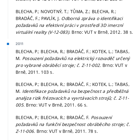
BLECHA, P.; NOVOTNÝ, T.; TŮMA, Z.; BLECHA, R.;
BRADÁČ, F.; PAVLÍK, J.
Odborná zpráva o identifikaci
požadavků na efektivní práci v prostředí 3D imerzní
virtuální reality (V-12-083).
Brno: VUT v Brně, 2012. 38 s.
2011
BLECHA, P.; BLECHA, R.; BRADÁČ, F.; KOTEK, L.; TABAS,
M.
Posouzení požadavků na elektrický rozvaděč určený
pro vybrané obráběcí stroje; č. Z-11-002.
Brno: VUT v
Brně, 2011. 103 s.
BLECHA, P.; BLECHA, R.; BRADÁČ, F.; KOTEK, L.; TABAS,
M.
Identifikace požadavků na bezpečnost a předběžná
analýza rizik frézovacích a vyvrtávacích strojů; č. Z-11-
005.
Brno: VUT v Brně, 2011. 66 s.
BLECHA, P.; BLECHA, R.; BRADÁČ, F.
Posouzení
požadavků na funkční bezpečnost obráběcího stroje; č.
Z-11-006.
Brno: VUT v Brně, 2011. 78 s.