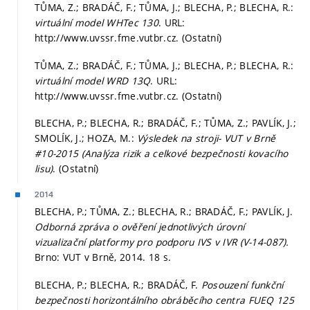
TŮMA, Z.; BRADÁČ, F.; TŮMA, J.; BLECHA, P.; BLECHA, R.:
virtuální model WHTec 130
. URL:
http://www.uvssr.fme.vutbr.cz. (Ostatní)
TŮMA, Z.; BRADÁČ, F.; TŮMA, J.; BLECHA, P.; BLECHA, R.:
virtuální model WRD 13Q
. URL:
http://www.uvssr.fme.vutbr.cz. (Ostatní)
BLECHA, P.; BLECHA, R.; BRADÁČ, F.; TŮMA, Z.; PAVLÍK, J.;
SMOLÍK, J.; HOZA, M.:
Výsledek na stroji- VUT v Brně
#10-2015 (Analýza rizik a celkové bezpečnosti kovacího
lisu)
. (Ostatní)
2014
BLECHA, P.; TŮMA, Z.; BLECHA, R.; BRADÁČ, F.; PAVLÍK, J.
Odborná zpráva o ověření jednotlivých úrovní
vizualizační platformy pro podporu IVS v IVR (V-14-087).
Brno: VUT v Brně, 2014. 18 s.
BLECHA, P.; BLECHA, R.; BRADÁČ, F.
Posouzení funkční
bezpečnosti horizontálního obráběcího centra FUEQ 125