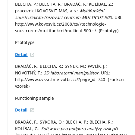
BLECHA, P.; BLECHA, R.; BRADÁČ, F.; KOLÍBAL, Z.;
pracovníci KOVOSVIT MAS, a.s.:
Multifunkční
soustružnicko-frézovací centrum MULTICUT 500
. URL:
http://www.kovosvit.cz/2008/cs//technologie-
soustruzeni/multifunkcni/multicut-500-s/. (Prototyp)
Prototype
Detail
BRADÁČ, F.; BLECHA, R.; SYNEK, M.; PAVLÍK, J.;
NOVOTNÝ, T.:
3D laboratorní manipulátor
. URL:
http://www.uvssr.fme.vutbr.cz/?page_id=740. (Funkční
vzorek)
Functioning sample
Detail
BRADÁČ, F.; SÝKORA, O.; BLECHA, P.; BLECHA, R.;
KOLÍBAL, Z.:
Software pro podporu analýzy rizik při