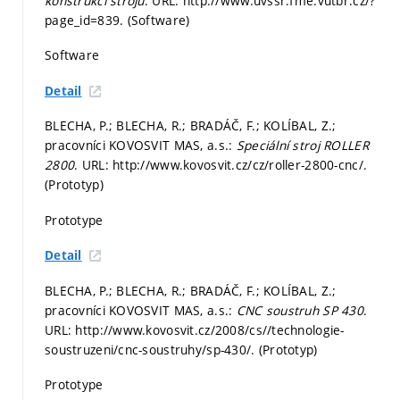
konstrukci strojů
. URL: http://www.uvssr.fme.vutbr.cz/?
page_id=839. (Software)
Software
Detail
BLECHA, P.; BLECHA, R.; BRADÁČ, F.; KOLÍBAL, Z.;
pracovníci KOVOSVIT MAS, a.s.:
Speciální stroj ROLLER
2800
. URL: http://www.kovosvit.cz/cz/roller-2800-cnc/.
(Prototyp)
Prototype
Detail
BLECHA, P.; BLECHA, R.; BRADÁČ, F.; KOLÍBAL, Z.;
pracovníci KOVOSVIT MAS, a.s.:
CNC soustruh SP 430
.
URL: http://www.kovosvit.cz/2008/cs//technologie-
soustruzeni/cnc-soustruhy/sp-430/. (Prototyp)
Prototype