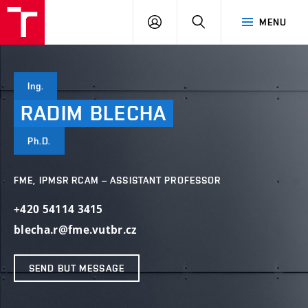
VUT
LOG
SEARCH
MENU
IN
Ing.
RADIM
BLECHA
Ph.D.
FME, IPMSR RCAM – ASSISTANT PROFESSOR
+420 54114 3415
blecha.r@fme.vutbr.cz
SEND BUT MESSAGE