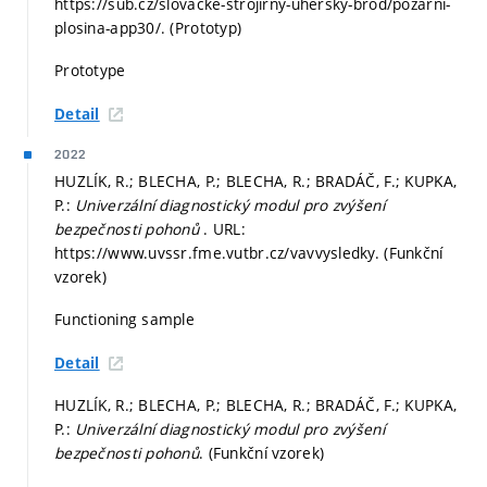
https://sub.cz/slovacke-strojirny-uhersky-brod/pozarni-
plosina-app30/. (Prototyp)
Prototype
Detail
2022
HUZLÍK, R.; BLECHA, P.; BLECHA, R.; BRADÁČ, F.; KUPKA,
P.:
Univerzální diagnostický modul pro zvýšení
bezpečnosti pohonů
. URL:
https://www.uvssr.fme.vutbr.cz/vavvysledky. (Funkční
vzorek)
Functioning sample
Detail
HUZLÍK, R.; BLECHA, P.; BLECHA, R.; BRADÁČ, F.; KUPKA,
P.:
Univerzální diagnostický modul pro zvýšení
bezpečnosti pohonů
. (Funkční vzorek)