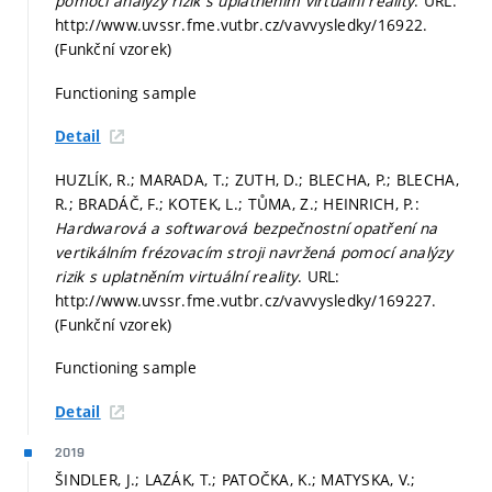
pomocí analýzy rizik s uplatněním virtuální reality
. URL:
http://www.uvssr.fme.vutbr.cz/vavvysledky/16922.
(Funkční vzorek)
Functioning sample
Detail
HUZLÍK, R.; MARADA, T.; ZUTH, D.; BLECHA, P.; BLECHA,
R.; BRADÁČ, F.; KOTEK, L.; TŮMA, Z.; HEINRICH, P.:
Hardwarová a softwarová bezpečnostní opatření na
vertikálním frézovacím stroji navržená pomocí analýzy
rizik s uplatněním virtuální reality
. URL:
http://www.uvssr.fme.vutbr.cz/vavvysledky/169227.
(Funkční vzorek)
Functioning sample
Detail
2019
ŠINDLER, J.; LAZÁK, T.; PATOČKA, K.; MATYSKA, V.;