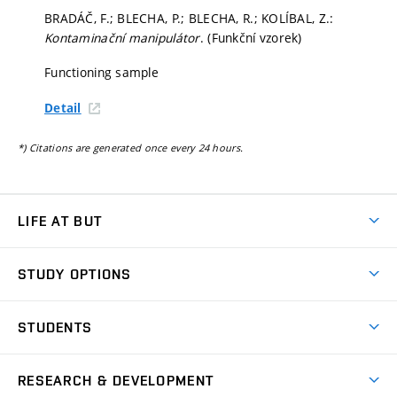
BRADÁČ, F.; BLECHA, P.; BLECHA, R.; KOLÍBAL, Z.:
Kontaminační manipulátor
. (Funkční vzorek)
Functioning sample
Detail
*) Citations are generated once every 24 hours.
LIFE AT BUT
BUT Ambience
STUDY OPTIONS
Spaces
Join BUT
Dormitories
STUDENTS
Short-term studies
Refectories
Courses
Study Regulations
Going Abroad
Scholarships
Degree studies in English
RESEARCH & DEVELOPMENT
Sport
Study programmes
Personal Data Protection
Admission Office
Social Safety