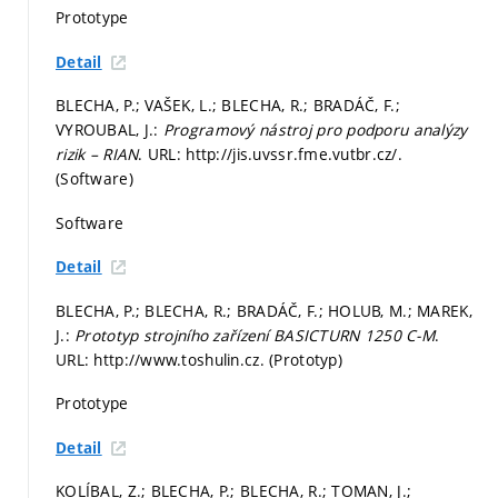
Prototype
Detail
BLECHA, P.; VAŠEK, L.; BLECHA, R.; BRADÁČ, F.;
VYROUBAL, J.:
Programový nástroj pro podporu analýzy
rizik – RIAN
. URL: http://jis.uvssr.fme.vutbr.cz/.
(Software)
Software
Detail
BLECHA, P.; BLECHA, R.; BRADÁČ, F.; HOLUB, M.; MAREK,
J.:
Prototyp strojního zařízení BASICTURN 1250 C-M
.
URL: http://www.toshulin.cz. (Prototyp)
Prototype
Detail
KOLÍBAL, Z.; BLECHA, P.; BLECHA, R.; TOMAN, J.;