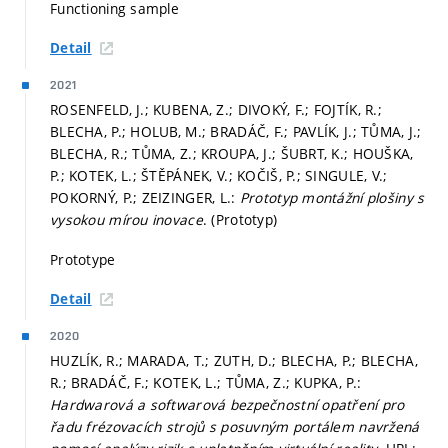
Functioning sample
Detail
2021
ROSENFELD, J.; KUBENA, Z.; DIVOKÝ, F.; FOJTÍK, R.;
BLECHA, P.; HOLUB, M.; BRADÁČ, F.; PAVLÍK, J.; TŮMA, J.;
BLECHA, R.; TŮMA, Z.; KROUPA, J.; ŠUBRT, K.; HOUŠKA,
P.; KOTEK, L.; ŠTĚPÁNEK, V.; KOČIŠ, P.; SINGULE, V.;
POKORNÝ, P.; ZEIZINGER, L.:
Prototyp montážní plošiny s
vysokou mírou inovace
. (Prototyp)
Prototype
Detail
2020
HUZLÍK, R.; MARADA, T.; ZUTH, D.; BLECHA, P.; BLECHA,
R.; BRADÁČ, F.; KOTEK, L.; TŮMA, Z.; KUPKA, P.:
Hardwarová a softwarová bezpečnostní opatření pro
řadu frézovacích strojů s posuvným portálem navržená