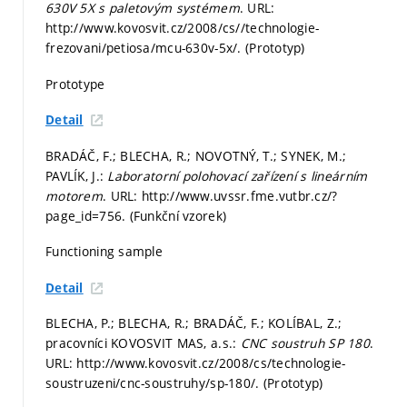
630V 5X s paletovým systémem
. URL:
http://www.kovosvit.cz/2008/cs//technologie-
frezovani/petiosa/mcu-630v-5x/. (Prototyp)
Prototype
Detail
BRADÁČ, F.; BLECHA, R.; NOVOTNÝ, T.; SYNEK, M.;
PAVLÍK, J.:
Laboratorní polohovací zařízení s lineárním
motorem
. URL: http://www.uvssr.fme.vutbr.cz/?
page_id=756. (Funkční vzorek)
Functioning sample
Detail
BLECHA, P.; BLECHA, R.; BRADÁČ, F.; KOLÍBAL, Z.;
pracovníci KOVOSVIT MAS, a.s.:
CNC soustruh SP 180
.
URL: http://www.kovosvit.cz/2008/cs/technologie-
soustruzeni/cnc-soustruhy/sp-180/. (Prototyp)