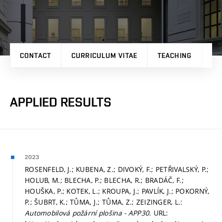
CONTACT
CURRICULUM VITAE
TEACHING
PR
APPLIED RESULTS
2023
ROSENFELD, J.; KUBENA, Z.; DIVOKÝ, F.; PETŘIVALSKÝ, P.;
HOLUB, M.; BLECHA, P.; BLECHA, R.; BRADÁČ, F.;
HOUŠKA, P.; KOTEK, L.; KROUPA, J.; PAVLÍK, J.; POKORNÝ,
P.; ŠUBRT, K.; TŮMA, J.; TŮMA, Z.; ZEIZINGER, L.:
Automobilová požární plošina - APP30
. URL: