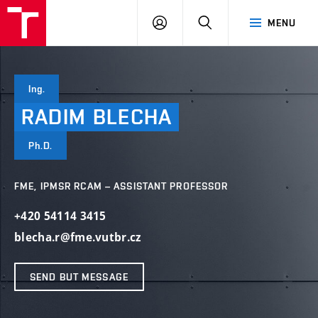
VUT
LOG
SEARCH
MENU
IN
Ing.
RADIM
BLECHA
Ph.D.
FME, IPMSR RCAM – ASSISTANT PROFESSOR
+420 54114 3415
blecha.r@fme.vutbr.cz
SEND BUT MESSAGE