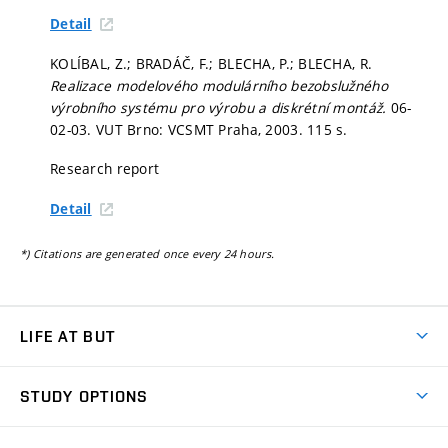
Detail
KOLÍBAL, Z.; BRADÁČ, F.; BLECHA, P.; BLECHA, R.
Realizace modelového modulárního bezobslužného
výrobního systému pro výrobu a diskrétní montáž.
06-
02-03. VUT Brno: VCSMT Praha, 2003. 115 s.
Research report
Detail
*) Citations are generated once every 24 hours.
LIFE AT BUT
BUT Ambience
STUDY OPTIONS
Spaces
Join BUT