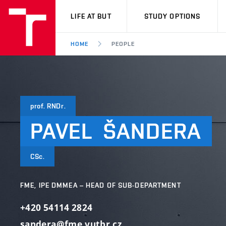
VUT
LIFE AT BUT
STUDY OPTIONS
HOME
PEOPLE
prof. RNDr.
PAVEL
ŠANDERA
CSc.
FME, IPE DMMEA – HEAD OF SUB-DEPARTMENT
+420 54114 2824
sandera@fme.vutbr.cz