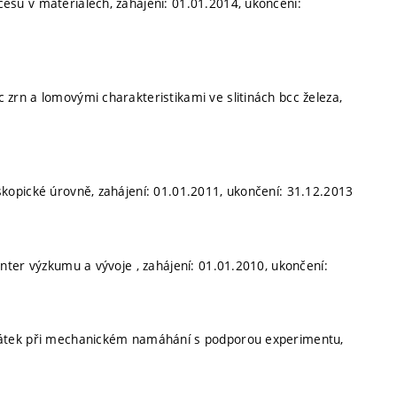
sů v materiálech, zahájení: 01.01.2014, ukončení:
 zrn a lomovými charakteristikami ve slitinách bcc železa,
opické úrovně, zahájení: 01.01.2011, ukončení: 31.12.2013
nter výzkumu a vývoje , zahájení: 01.01.2010, ukončení:
látek při mechanickém namáhání s podporou experimentu,