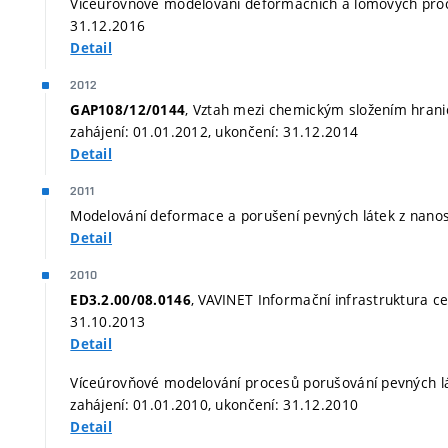
Víceúrovňové modelování deformačních a lomových proce
31.12.2016
Detail
2012
, Vztah mezi chemickým složením hranic
GAP108/12/0144
zahájení: 01.01.2012, ukončení: 31.12.2014
Detail
2011
Modelování deformace a porušení pevných látek z nanosk
Detail
2010
, VAVINET Informační infrastruktura ce
ED3.2.00/08.0146
31.10.2013
Detail
Víceúrovňové modelování procesů porušování pevných 
zahájení: 01.01.2010, ukončení: 31.12.2010
Detail