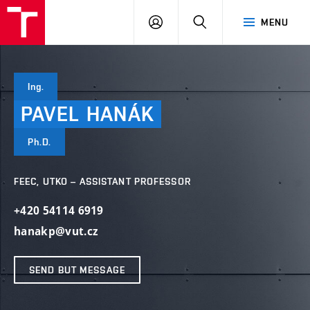
VUT
LOG
SEARCH
MENU
IN
Ing.
PAVEL
HANÁK
Ph.D.
FEEC, UTKO – ASSISTANT PROFESSOR
+420 54114 6919
hanakp@vut.cz
SEND BUT MESSAGE