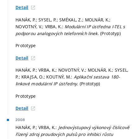
Detail
HANÁK, P.; SYSEL, P.; SMÉKAL, Z.; MOLNÁR, K.;
NOVOTNÝ, V.; VRBA, K.:
Modulární IP ústředna I-TEL s
podporou analogových telefonních linek
. (Prototyp)
Prototype
Detail
HANÁK, P.; VRBA, K.; NOVOTNÝ, V.; MOLNÁR, K.; SYSEL,
P.; KRAJSA, O.; KOUTNÝ, M.:
Aplikační sestava 180-
linkové modulární IP ústředny
. (Prototyp)
Prototype
Detail
2008
HANÁK, P.; VRBA, K.:
Jednovýstupový výkonový číslicově
řízený zdroj proudových pulsů pro inhibici růstu