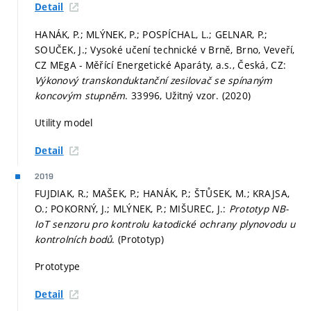
Detail
HANÁK, P.; MLÝNEK, P.; POSPÍCHAL, L.; GELNAR, P.;
SOUČEK, J.; Vysoké učení technické v Brně, Brno, Veveří,
CZ MEgA - Měřící Energetické Aparáty, a.s., Česká, CZ:
Výkonový transkonduktanční zesilovač se spínaným
koncovým stupněm
. 33996, Užitný vzor. (2020)
Utility model
Detail
2019
FUJDIAK, R.; MAŠEK, P.; HANÁK, P.; ŠTŮSEK, M.; KRAJSA,
O.; POKORNÝ, J.; MLÝNEK, P.; MIŠUREC, J.:
Prototyp NB-
IoT senzoru pro kontrolu katodické ochrany plynovodu u
kontrolních bodů
. (Prototyp)
Prototype
Detail