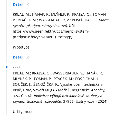
Detail
KRBAL, M.; HANÁK, P.; MLÝNEK, P.; KRAJSA, O.; TOMAN,
P.; PTÁČEK, M.; WASSERBAUER, V.; POSPÍCHAL, L.:
Měřicí
systém předporuchových stavů
. URL:
https://www.ueen.fekt.vut.cz/merici-system-
predporuchovych-stavu. (Prototyp)
Prototype
Detail
2024
KRBAL, M.; KRAJSA, O.; WASSERBAUER, V.; HANÁK, P.;
MLÝNEK, P.; TOMAN, P.; PTÁČEK, M.; POSPÍCHAL, L.;
SOUČEK, J.; ŽENOŽIČKA, F.; Vysoké učení technické v
Brně, Brno, Veveří MEgA - Měřící Energetické Aparáty,
a.s., Česká:
Indikátor výbojů pro kabelové soubory a
plynem izolované rozváděče
. 37966, Užitný vzor. (2024)
Utility model