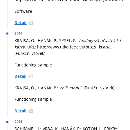
Software
Detail
2014
KRAJSA, O.; HANÁK, P.; SYSEL, P.:
Analogová účastnická
karta
. URL: http://www.utko.feec.vutbr.cz/~krajsa.
(Funkční vzorek)
Functioning sample
Detail
KRAJSA, O.; HANÁK, P.:
VoIP modul
. (Funkční vzorek)
Functioning sample
Detail
2013
SCHIMMEL, J.; VRBA, K.; HANÁK, P.; KOTON, J.; PŘIKRYL,