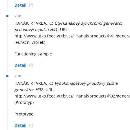
Detail
2011
HANÁK, P.; VRBA, K.:
Čtyřkanálový synchronní generátor
proudových pulsů H41
. URL:
http://www.utko.feec.vutbr.cz/~hanak/products/h41/gener
(Funkční vzorek)
Functioning sample
Detail
2010
HANÁK, P.; VRBA, K.:
Vysokonapěťový proudový pulsní
generátor H02
. URL:
http://www.utko.feec.vutbr.cz/~hanak/products/h02/gener
(Prototyp)
Prototype
Detail