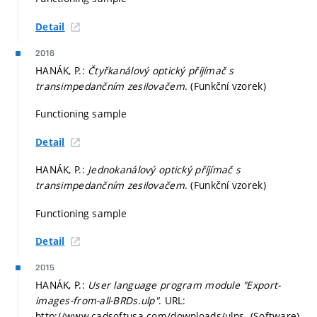
Detail
2016
HANÁK, P.:
Čtyřkanálový optický příjímač s
transimpedančním zesilovačem
. (Funkční vzorek)
Functioning sample
Detail
HANÁK, P.:
Jednokanálový optický příjímač s
transimpedančním zesilovačem
. (Funkční vzorek)
Functioning sample
Detail
2015
HANÁK, P.:
User language program module "Export-
images-from-all-BRDs.ulp"
. URL:
http://www.cadsoftusa.com/downloads/ulps. (Software)