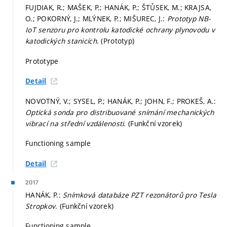
FUJDIAK, R.; MAŠEK, P.; HANÁK, P.; ŠTŮSEK, M.; KRAJSA,
O.; POKORNÝ, J.; MLÝNEK, P.; MIŠUREC, J.:
Prototyp NB-
IoT senzoru pro kontrolu katodické ochrany plynovodu v
katodických stanicích
. (Prototyp)
Prototype
Detail
NOVOTNÝ, V.; SYSEL, P.; HANÁK, P.; JOHN, F.; PROKEŠ, A.:
Optická sonda pro distribuované snímání mechanických
vibrací na střední vzdálenosti
. (Funkční vzorek)
Functioning sample
Detail
2017
HANÁK, P.:
Snímková databáze PZT rezonátorů pro Tesla
Stropkov
. (Funkční vzorek)
Functioning sample