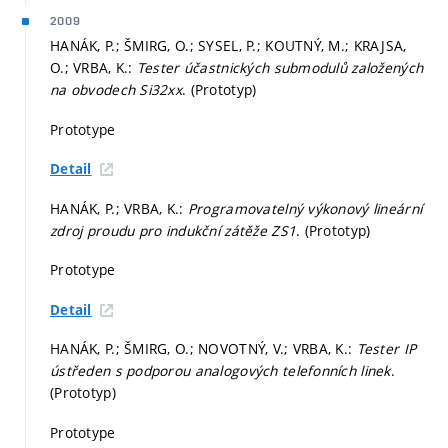
2009
HANÁK, P.; ŠMIRG, O.; SYSEL, P.; KOUTNÝ, M.; KRAJSA,
O.; VRBA, K.:
Tester účastnických submodulů založených
na obvodech Si32xx
. (Prototyp)
Prototype
Detail
HANÁK, P.; VRBA, K.:
Programovatelný výkonový lineární
zdroj proudu pro indukční zátěže ZS1
. (Prototyp)
Prototype
Detail
HANÁK, P.; ŠMIRG, O.; NOVOTNÝ, V.; VRBA, K.:
Tester IP
ústředen s podporou analogových telefonních linek
.
(Prototyp)
Prototype