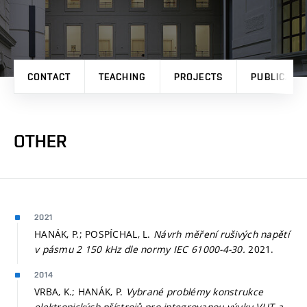
CONTACT
TEACHING
PROJECTS
PUBLICATI
OTHER
2021
HANÁK, P.; POSPÍCHAL, L.
Návrh měření rušivých napětí
v pásmu 2 150 kHz dle normy IEC 61000-4-30.
2021.
2014
VRBA, K.; HANÁK, P.
Vybrané problémy konstrukce
elektronických přístrojů pro integrovanou výuku VUT a