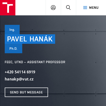
VUT
LOG
SEARCH
MENU
IN
Ing.
PAVEL
HANÁK
Ph.D.
FEEC, UTKO – ASSISTANT PROFESSOR
+420 54114 6919
hanakp@vut.cz
SEND BUT MESSAGE