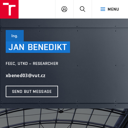
VUT
LOG
SEARCH
MENU
IN
Ing.
JAN
BENEDIKT
FEEC, UTKO – RESEARCHER
xbened03@vut.cz
SEND BUT MESSAGE