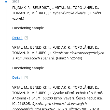
2023
FUJDIAK, R.; BENEDIKT, J.; VRTAL, M.; TOPOLÁNEK, D.;
TOMAN, P.; MIŠUREC, J.:
Kyber-fyzické dvojče
. (Funkční
vzorek)
Functioning sample
Detail
VRTAL, M.; BENEDIKT, J.; FUJDIAK, R.; TOPOLÁNEK, D.;
TOMAN, P.; MIŠUREC, J.:
Simulátor elektroenergetických
a komunikačních scénářů
. (Funkční vzorek)
Functioning sample
Detail
VRTAL, M.; BENEDIKT, J.; FUJDIAK, R.; TOPOLÁNEK, D.;
TOMAN, P.; MIŠUREC, J.; Vysoké učení technické v Brně,
Antonínská 548/1, 60200 Brno, Veveří, Česká republika,
IČ: 216305:
Systém pro simulaci vícevrstvých
propojených infrastruktur
. 37078, Užitný vzor. (2023)