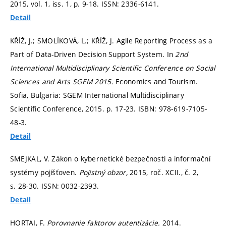
2015, vol. 1, iss. 1,
p. 9-18.
ISSN: 2336-6141.
Detail
KŘÍŽ, J.; SMOLÍKOVÁ, L.; KŘÍŽ, J. Agile Reporting Process as a
Part of Data-Driven Decision Support System. In
2nd
International Multidisciplinary Scientific Conference on Social
Sciences and Arts SGEM 2015.
Economics and Tourism.
Sofia, Bulgaria: SGEM International Multidisciplinary
Scientific Conference, 2015.
p. 17-23.
ISBN: 978-619-7105-
48-3.
Detail
SMEJKAL, V. Zákon o kybernetické bezpečnosti a informační
systémy pojišťoven.
Pojistný obzor,
2015, roč. XCII., č. 2,
s. 28-30.
ISSN: 0032-2393.
Detail
HORTAI, F.
Porovnanie faktorov autentizácie.
2014.