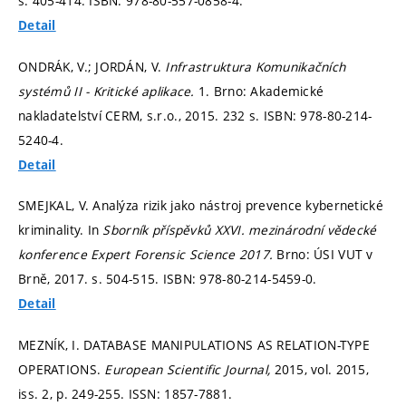
s. 405-414.
ISBN: 978-80-557-0858-4.
Detail
ONDRÁK, V.; JORDÁN, V.
Infrastruktura Komunikačních
systémů II - Kritické aplikace.
1. Brno: Akademické
nakladatelství CERM, s.r.o., 2015. 232 s. ISBN: 978-80-214-
5240-4.
Detail
SMEJKAL, V. Analýza rizik jako nástroj prevence kybernetické
kriminality. In
Sborník příspěvků XXVI. mezinárodní vědecké
konference Expert Forensic Science 2017.
Brno: ÚSI VUT v
Brně, 2017.
s. 504-515.
ISBN: 978-80-214-5459-0.
Detail
MEZNÍK, I. DATABASE MANIPULATIONS AS RELATION-TYPE
OPERATIONS.
European Scientific Journal,
2015, vol. 2015,
iss. 2,
p. 249-255.
ISSN: 1857-7881.