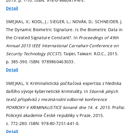
2015.
p. 1-10.
ISBN: 978-0-9860419-4-5.
Detail
SMEJKAL, V.; KODL, J.; SIEGER, L.; NOVÁK, D.; SCHNEIDER, J.
The Dynamic Biometric Signature. Is the Biometric Data in
the Created Signature Constant?. In
Proceedings of 49th
Annual 2015 IEEE International Carnahan Conference on
Security Technology (ICCST).
Taipei, Taiwan: R.O.C., 2015.
p. 385-390.
ISBN: 9789860463033.
Detail
SMEJKAL, V. Kriminalistická počítačová expertiza z hlediska
dalšího vývoje kybernetické kriminality. In
Sborník plných
textů příspěvků z mezinárodní odborné konference
POKROKY V KRIMINALISTICE konané dne 14. 4. 2015.
Praha:
Policejní akademie České republiky v Praze, 2015.
s. 772-280.
ISBN: 978-80-7251-441-0.
Detail