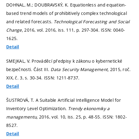
DOHNAL, M.; DOUBRAVSKÝ, K. Equationless and equation-
based trend models of prohibitively complex technological
and related forecasts.
Technological Forecasting and Social
Change,
2016, vol. 2016, iss. 111,
p. 297-304.
ISSN: 0040-
1625.
Detail
SMEJKAL, V. Prováděcí předpisy k zákonu o kybernetické
bezpečnosti. Část III.
Data Security Management,
2015, roč.
XIX, č. 3,
s. 30-34.
ISSN: 1211-8737.
Detail
ŠUSTROVÁ, T. A Suitable Artificial Intelligence Model for
Inventory Level Optimization.
Trendy ekonomiky a
managementu,
2016, vol. 10, iss. 25,
p. 48-55.
ISSN: 1802-
8527.
Detail