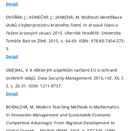
Detail
DVOŘÁK, J.; KONEČNÝ, J.; JANKOVÁ, M. Možnosti identifikace
útoků v kyberprostoru krizového řízení. In
Krizové řízení a
řešení krizových situací 2015.
Uherské Hradiště: Univerzita
Tomáše Bati ve Zlíně, 2015.
s. 64-69.
ISBN: 978-80-7454-573-
3.
Detail
SMEJKAL, V. K některým aspektům nařízení EU o ochraně
osobních údajů.
Data Security Management,
2016, roč. XX, č.
3,
s. 26-31.
ISSN: 1211-8737.
Detail
BOBALOVÁ, M. Modern Teaching Methods in Mathematics.
In
Innovation Management and Sustainable Economic
Competitive Advantage: From Regional Development to
Global Growth.
-. Madrid: IBIMA, 2015.
p. 537-545.
ISBN: