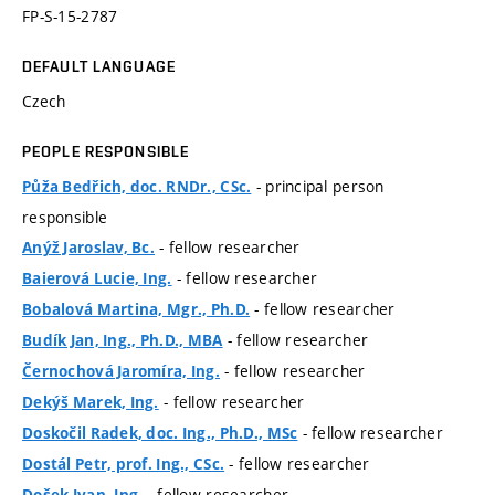
FP-S-15-2787
DEFAULT LANGUAGE
Czech
PEOPLE RESPONSIBLE
- principal person
Půža Bedřich, doc. RNDr., CSc.
responsible
- fellow researcher
Anýž Jaroslav, Bc.
- fellow researcher
Baierová Lucie, Ing.
- fellow researcher
Bobalová Martina, Mgr., Ph.D.
- fellow researcher
Budík Jan, Ing., Ph.D., MBA
- fellow researcher
Černochová Jaromíra, Ing.
- fellow researcher
Dekýš Marek, Ing.
- fellow researcher
Doskočil Radek, doc. Ing., Ph.D., MSc
- fellow researcher
Dostál Petr, prof. Ing., CSc.
- fellow researcher