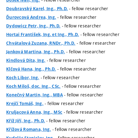
Došek Ivan, Ing.
- fellow researcher
Doubravský Karel, Ing., Ph.D.
- fellow researcher
Ďurovcová Andrea, Ing.
- fellow researcher
Dydowicz Petr, Ing., Ph.D.
- fellow researcher
Hortai František, Ing. et Ing., Ph.D.
- fellow researcher
Chvátalová Zuzana, RNDr., Ph.D.
- fellow researcher
Janková Martina, Ing., Ph.D.
- fellow researcher
Kindlová Dita, Ing.
- fellow researcher
Klčová Hana, Ing., Ph.D.
- fellow researcher
Koch Libor, Ing.
- fellow researcher
Koch Miloš, doc. Ing., CSc.
- fellow researcher
Konečný Martin, Ing., MBA
- fellow researcher
Krejčí Tomáš, Ing.
- fellow researcher
Kruljacová Anna, Ing., MSc
- fellow researcher
Kříž Jiří, Ing., Ph.D.
- fellow researcher
Křížová Romana, Ing.
- fellow researcher