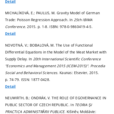
Detail
MICHALÍKOVÁ, E.; PAULUS, M. Gravity Model of German
Trade: Poisson Regression Approach. In
25th IBIMA
Conference.
2015.
p. 1-8.
ISBN: 978-0-9860419-4-5.
Detail
NOVOTNÁ, V.; BOBALOVÁ, M. The Use of Functional
Differential Equations in the Model of the Meat Market with
Supply Delay. In
20th International Scientific Conference
"Economics and Management 2015 (ICEM-2015)".
Procedia
Social and Behavioral Sciences.
Kaunas: Elsevier, 2015.
p. 74-79.
ISSN: 1877-0428.
Detail
NEUWIRTH, B.; ONDRÁK, V. THE ROLE OF EGOVERNANCE IN
PUBLIC SECTOR OF CZECH REPUBLIC. In
TEORIA ŞI
PRACTICA ADMINISTRĂRII PUBLICE.
Kišiněv, Moldávie: