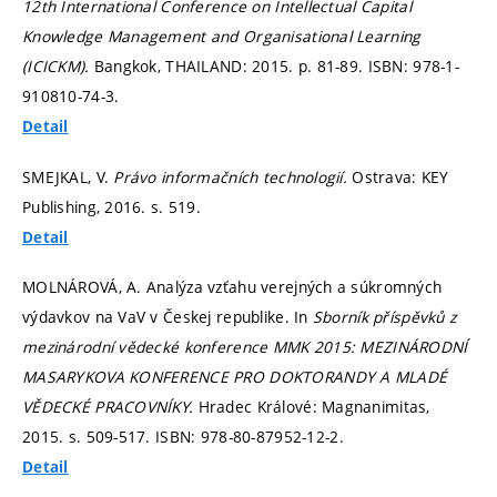
12th International Conference on Intellectual Capital
Knowledge Management and Organisational Learning
(ICICKM).
Bangkok, THAILAND: 2015.
p. 81-89.
ISBN: 978-1-
910810-74-3.
Detail
SMEJKAL, V.
Právo informačních technologií.
Ostrava: KEY
Publishing, 2016.
s. 519.
Detail
MOLNÁROVÁ, A. Analýza vzťahu verejných a súkromných
výdavkov na VaV v Českej republike. In
Sborník příspěvků z
mezinárodní vědecké konference MMK 2015: MEZINÁRODNÍ
MASARYKOVA KONFERENCE PRO DOKTORANDY A MLADÉ
VĚDECKÉ PRACOVNÍKY.
Hradec Králové: Magnanimitas,
2015.
s. 509-517.
ISBN: 978-80-87952-12-2.
Detail