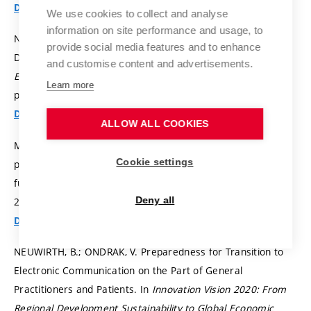
Detail
We use cookies to collect and analyse
information on site performance and usage, to
NOVOTNÁ, V. Numerical Solution of the Inventory Balance
provide social media features and to enhance
Delay Differential Equation.
International Journal of
and customise content and advertisements.
Engineering Business Management,
2015, vol. 2015, iss. 7,
Learn more
p. 1-9.
ISSN: 1847-9790.
Detail
ALLOW ALL COOKIES
MUKHIGULASHVILI, S.; PŮŽA, B. The focal boundary value
Cookie settings
problem for strongly singular higher-order nonlinear
functional-differential equations.
Boundary Value Problems,
2015, vol. 2015, iss. 17,
p. 1-21.
ISSN: 1687-2770.
Deny all
Detail
NEUWIRTH, B.; ONDRÁK, V. Preparedness for Transition to
Electronic Communication on the Part of General
Practitioners and Patients. In
Innovation Vision 2020: From
Regional Development Sustainability to Global Economic