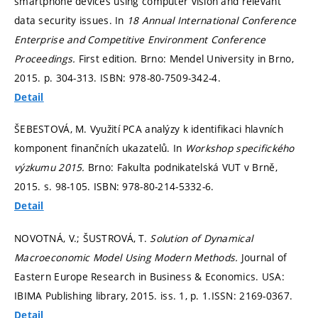
smartphone devices using computer vision and relevant
data security issues. In
18 Annual International Conference
Enterprise and Competitive Environment Conference
Proceedings.
First edition. Brno: Mendel University in Brno,
2015.
p. 304-313.
ISBN: 978-80-7509-342-4.
Detail
ŠEBESTOVÁ, M. Využití PCA analýzy k identifikaci hlavních
komponent finančních ukazatelů. In
Workshop specifického
výzkumu 2015.
Brno: Fakulta podnikatelská VUT v Brně,
2015.
s. 98-105.
ISBN: 978-80-214-5332-6.
Detail
NOVOTNÁ, V.; ŠUSTROVÁ, T.
Solution of Dynamical
Macroeconomic Model Using Modern Methods.
Journal of
Eastern Europe Research in Business & Economics. USA:
IBIMA Publishing library, 2015. iss. 1,
p. 1.
ISSN: 2169-0367.
Detail