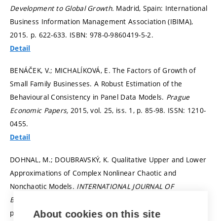
Development to Global Growth.
Madrid, Spain: International
Business Information Management Association (IBIMA),
2015.
p. 622-633.
ISBN: 978-0-9860419-5-2.
Detail
BENÁČEK, V.; MICHALÍKOVÁ, E. The Factors of Growth of
Small Family Businesses. A Robust Estimation of the
Behavioural Consistency in Panel Data Models.
Prague
Economic Papers,
2015, vol. 25, iss. 1,
p. 85-98.
ISSN: 1210-
0455.
Detail
DOHNAL, M.; DOUBRAVSKÝ, K. Qualitative Upper and Lower
Approximations of Complex Nonlinear Chaotic and
Nonchaotic Models.
INTERNATIONAL JOURNAL OF
BIFURCATION AND CHAOS,
2016, vol. 25, iss. 13,
p. 1-12.
ISSN: 0218-1274.
About cookies on this site