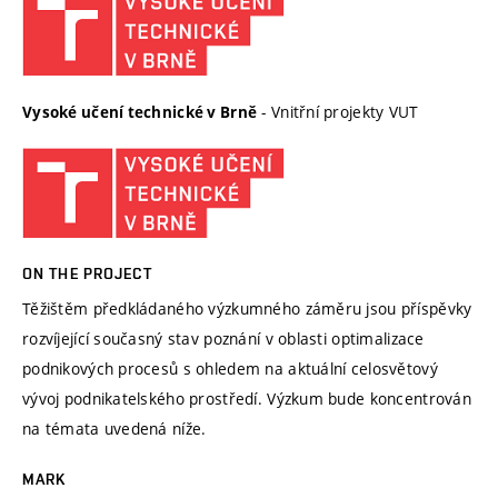
- Vnitřní projekty VUT
Vysoké učení technické v Brně
ON THE PROJECT
Těžištěm předkládaného výzkumného záměru jsou příspěvky
rozvíjející současný stav poznání v oblasti optimalizace
podnikových procesů s ohledem na aktuální celosvětový
vývoj podnikatelského prostředí. Výzkum bude koncentrován
na témata uvedená níže.
MARK