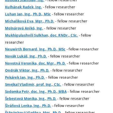
Kudelás Stanislav, Ing.
- fellow researcher
Kulhánek Radek, Ing.
- fellow researcher
Luhan Jan, Ing., Ph.D., MSc
- fellow researcher
Michalíková Eva, Mgr., Ph.D.
- fellow researcher
Molnárová Anikó, Ing.
- fellow
Mukhigulashvili Sulkhan, doc. RNDr., CSc.
researcher
- fellow researcher
Neuwirth Bernard, Ing., Ph.D., MSc
- fellow researcher
Novák Lukáš, Ing., Ph.D.
- fellow researcher
Novotná Veronika, doc. Mgr., Ph.D.
- fellow researcher
Ondrák Viktor, Ing., Ph.D.
- fellow researcher
Pekárek Jan, Ing., Ph.D.
- fellow researcher
Smejkal Vladimír, prof. Ing., CSc.
- fellow researcher
Sodomka Petr, doc. Ing., Ph.D., MBA
- fellow researcher
Šebestová Monika, Ing., Ph.D.
- fellow researcher
Širáňová Lenka, Ing., Ph.D.
- fellow researcher
Štěpánková Vladěna, Mgr., Ph.D.