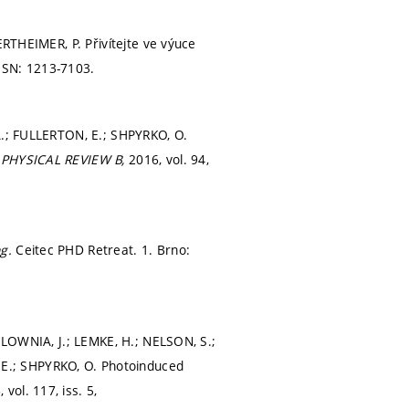
ERTHEIMER, P. Přivítejte ve výuce
SSN: 1213-7103.
 A.; FULLERTON, E.; SHPYRKO, O.
.
PHYSICAL REVIEW B,
2016, vol. 94,
ng.
Ceitec PHD Retreat. 1. Brno:
 GLOWNIA, J.; LEMKE, H.; NELSON, S.;
E.; SHPYRKO, O. Photoinduced
 vol. 117, iss. 5,