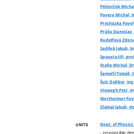
Páleníček Michal
Pavera Michal, I
Procházka Pavel,
Průša Stanislav, 
Rudolfová Zdena,
Sadílek Jakub, I
Spousta Jiří, pro
Staňo Michal, Dr
Šamořil Tomáš, I
Šulc Dalibor, Ing
Viewegh Petr, In
Wertheimer Pavel
Zlámal Jakub, doc
Dept. of Physic
UNITS
- responsible de