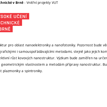
- Vnitřní projekty VUT
chnické v Brně
ktur pro oblast nanoelektroniky a nanofotoniky. Pozornost bude 
grafickými i samouspořádávajícími metodami, stejně jako jejich k
ektivní růst kovových nanostruktur. Výzkum bude zaměřen na určení
 ke geometrickým vlastnostem a metodám přípravy nanostruktur. B
t plazmoniky a spintroniky.