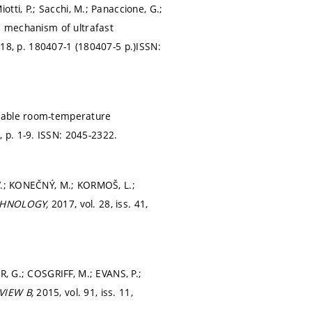
Miotti, P.; Sacchi, M.; Panaccione, G.;
ble mechanism of ultrafast
 18,
p. 180407-1 (180407-5 p.)
ISSN:
Stable room-temperature
1,
p. 1-9.
ISSN: 2045-2322.
 V.; KONEČNÝ, M.; KORMOŠ, L.;
HNOLOGY,
2017, vol. 28, iss. 41,
R, G.; COSGRIFF, M.; EVANS, P.;
VIEW B,
2015, vol. 91, iss. 11,