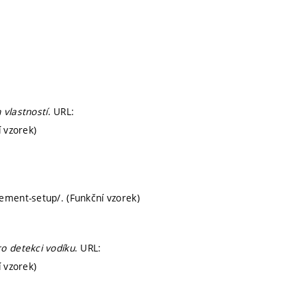
 vlastností
. URL:
 vzorek)
ement-setup/. (Funkční vzorek)
o detekci vodíku
. URL:
 vzorek)