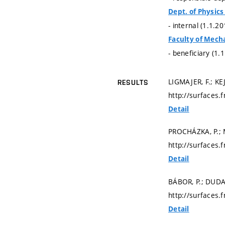
Dept. of Physic
- internal (1.1.2
Faculty of Mech
- beneficiary (1.
LIGMAJER, F.; KEJ
RESULTS
http://surfaces.
Detail
PROCHÁZKA, P.; M
http://surfaces.
Detail
BÁBOR, P.; DUDA,
http://surfaces.
Detail