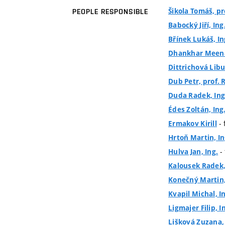
Šikola Tomáš, pr
PEOPLE RESPONSIBLE
Babocký Jiří, Ing
Břínek Lukáš, In
Dhankhar Meena
Dittrichová Libu
Dub Petr, prof. 
Duda Radek, Ing.
Édes Zoltán, Ing
- 
Ermakov Kirill
Hrtoň Martin, In
-
Hulva Jan, Ing.
Kalousek Radek, 
Konečný Martin, 
Kvapil Michal, In
Ligmajer Filip, I
Lišková Zuzana, 