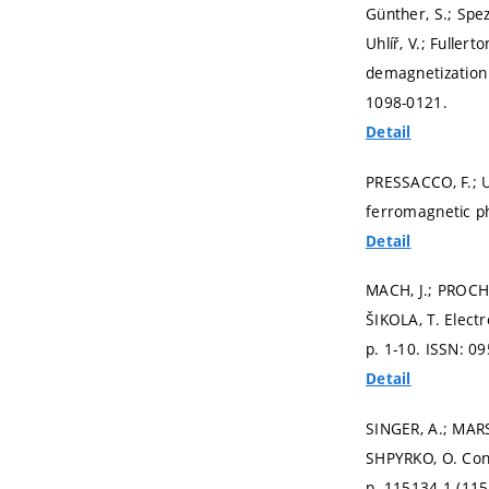
Günther, S.; Spezz
Uhlíř, V.; Fuller
demagnetization 
1098-0121.
Detail
PRESSACCO, F.; 
ferromagnetic p
Detail
MACH, J.; PROCHÁ
ŠIKOLA, T. Elect
p. 1-10.
ISSN: 09
Detail
SINGER, A.; MARSH
SHPYRKO, O. Cond
p. 115134-1 (115