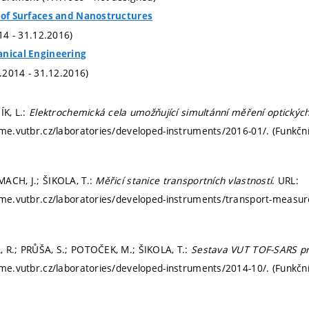
s of Surfaces and Nanostructures
014 - 31.12.2016)
anical Engineering
1.2014 - 31.12.2016)
ÍK, L.:
Elektrochemická cela umožňující simultánní měření optických
fme.vutbr.cz/laboratories/developed-instruments/2016-01/. (Funkční
ACH, J.; ŠIKOLA, T.:
Měřicí stanice transportních vlastností
. URL:
fme.vutbr.cz/laboratories/developed-instruments/transport-measur
 R.; PRŮŠA, S.; POTOČEK, M.; ŠIKOLA, T.:
Sestava VUT TOF-SARS pr
fme.vutbr.cz/laboratories/developed-instruments/2014-10/. (Funkční