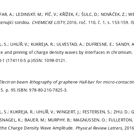
AR, A.; LEDINSKÝ, M.; PÍČ, V.; KŘÍŽEK, F.; ŠULC, D.; NOVÁČEK, Z.; W
kenující sondou.
CHEMICKE LISTY,
2016, roč. 110, č. 1,
s. 153-159.
I
L, S.; UHLÍŘ, V.; KUKREJA, R.; ULVESTAD, A.; DUFRESNE, E.; SANDY,
e and pinning of charge density waves by interfaces in chromium
-1 (174110-5 p.)
ISSN: 1098-0121.
Electron beam lithography of graphene Hall-bar for micro-contacti
15.
p. 95.
ISBN: 978-80-210-7825-3.
L, S.; KUKREJA, R.; UHLÍŘ, V.; WINGERT, J.; FESTERSEN, S.; ZHU, D.;
SNAGEL, K.; BAUER, M.; MURPHY, B.; MAGNUSSEN, O.; FULLERTON, 
the Charge Density Wave Amplitude.
Physical Review Letters,
2016,