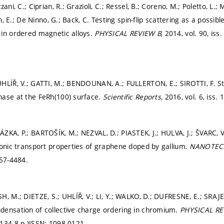
ani, C.; Ciprian, R.; Grazioli, C.; Ressel, B.; Coreno, M.; Poletto, L.; 
ton, E.; De Ninno, G.; Back, C. Testing spin-flip scattering as a possi
in ordered magnetic alloys.
PHYSICAL REVIEW B,
2014, vol. 90, iss.
UHLÍŘ, V.; GATTI, M.; BENDOUNAN, A.; FULLERTON, E.; SIROTTI, F. 
hase at the FeRh(100) surface.
Scientific Reports,
2016, vol. 6, iss. 
ZKA, P.; BARTOŠÍK, M.; NEZVAL, D.; PIASTEK, J.; HULVA, J.; ŠVARC,
ronic transport properties of graphene doped by gallium.
NANOTEC
57-4484.
, M.; DIETZE, S.; UHLÍŘ, V.; LI, Y.; WALKO, D.; DUFRESNE, E.; SRAJE
ensation of collective charge ordering in chromium.
PHYSICAL RE
134-8 p.)
ISSN: 1098-0121.