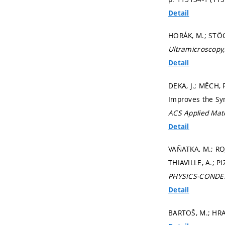
Detail
HORÁK, M.; STÖGE
Ultramicroscopy
Detail
DEKA, J.; MĚCH, 
Improves the Syn
ACS Applied Mate
Detail
VAŇATKA, M.; RO
THIAVILLE, A.; P
PHYSICS-CONDE
Detail
BARTOŠ, M.; HR