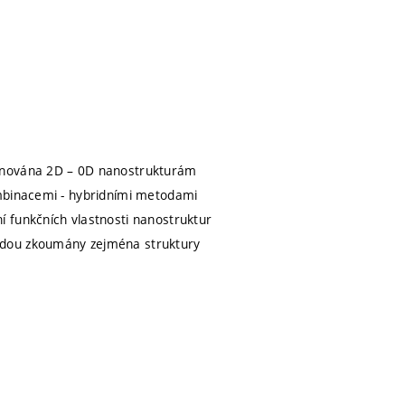
věnována 2D – 0D nanostrukturám
ombinacemi - hybridními metodami
 funkčních vlastnosti nanostruktur
udou zkoumány zejména struktury