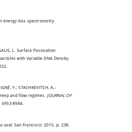
n energy loss spectrometry.
ALIS, L. Surface Passivation
articles with Variable DNA Density.
252.
IGNÉ, Y.; STACHKEVITCH, A.;
 creep and flow regimes.
JOURNAL OF
: 0953-8984.
e oxid.
San Francisco: 2015.
p. 238.