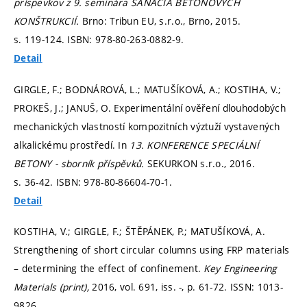
príspevkov z 9. seminára SANÁCIA BETÓNOVÝCH
KONŠTRUKCIÍ.
Brno: Tribun EU, s.r.o., Brno, 2015.
s. 119-124.
ISBN: 978-80-263-0882-9.
Detail
GIRGLE, F.; BODNÁROVÁ, L.; MATUŠÍKOVÁ, A.; KOSTIHA, V.;
PROKEŠ, J.; JANUŠ, O. Experimentální ověření dlouhodobých
mechanických vlastností kompozitních výztuží vystavených
alkalickému prostředí. In
13. KONFERENCE SPECIÁLNÍ
BETONY - sborník příspěvků.
SEKURKON s.r.o., 2016.
s. 36-42.
ISBN: 978-80-86604-70-1.
Detail
KOSTIHA, V.; GIRGLE, F.; ŠTĚPÁNEK, P.; MATUŠÍKOVÁ, A.
Strengthening of short circular columns using FRP materials
– determining the effect of confinement.
Key Engineering
Materials (print),
2016, vol. 691, iss. -,
p. 61-72.
ISSN: 1013-
9826.