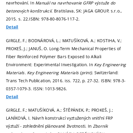
navrhování. In
Manuál na navrhovanie GFRP výstuže do
betonových konštrukcií.
Bratislava, SK: JAGA GROUP, s.r.o.,
2015.
s. 22.
ISBN: 978-80-8076-117-2.
Detail
GIRGLE, F.; BODNÁROVÁ, L.; MATUŠÍKOVÁ, A.; KOSTIHA, V.;
PROKEŠ, J.; JANUŠ, O. Long-Term Mechanical Properties of
Fiber Reinforced Polymer Bars Exposed to Alkali
Environment: Experimental Investigation. In
Key Engineering
Materials.
Key Engineering Materials (print).
Switzerland:
Trans Tech Publication, 2016. iss. 722,
p. 27-32.
ISBN: 978-3-
0357-1079-3. ISSN: 1013-9826.
Detail
GIRGLE, F.; MATUŠÍKOVÁ, A.; ŠTĚPÁNEK, P.; PROKEŠ, J.;
LANÍKOVÁ, I. Návrh konstrukcí vyztužených vnitřní FRP
výztuží - zohlednění plánované životnosti. In
Zborník