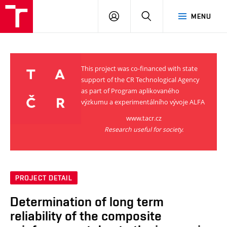
VUT
LOG
SEARCH
MENU
IN
This project was co-financed with state
support of the CR Technological Agency
as part of Program aplikovaného
výzkumu a experimentálního vývoje ALFA
www.tacr.cz
Research useful for society.
PROJECT DETAIL
Determination of long term
reliability of the composite