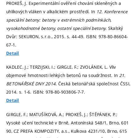
PROKEŠ, J. Experimentální ověření chování skleněných a
uhlíkových vláken v alkalickém prostředí. In
12. Konference
speciální betony: betony v extrémních podmínkách,
vysokohodnotné betony, ostatní speciální betony.
Skalský
Dvůr: SEKURON, s.r.o., 2015.
s. 44-49.
ISBN: 978-80-86604-
67-1.
Detail
KADLEC, J.; TERZIJSKI, I.; GIRGLE, F.; ZVOLÁNEK, L. Vliv
objemové hmotnosti lehkých betonů na soudržnost. In
21.
BETONÁŘSKÉ DNY 2014.
Česká betonářská společnost ČSSI,
2014.
s. 1-6.
ISBN: 978-80-903806-7-7.
Detail
GIRGLE, F.; MATUŠÍKOVÁ, A.; PROKEŠ, J.; ŠTĚPÁNEK, P.;
Vysoké učení technické v Brně, Antonínská 548/1, Brno, 601
90, CZ PREFA KOMPOZITY, a.s., Kulkova 4231/10, Brno, 615