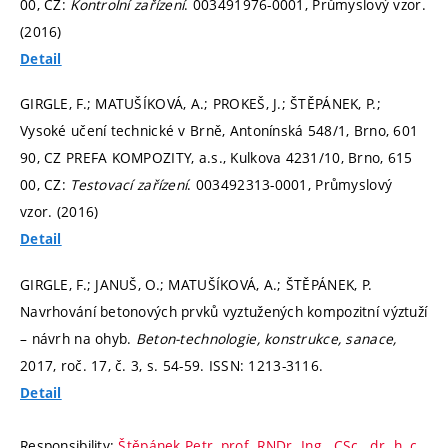
00, CZ:
Kontrolní zařízení
. 003491976-0001, Průmyslový vzor.
(2016)
Detail
GIRGLE, F.; MATUŠÍKOVÁ, A.; PROKEŠ, J.; ŠTĚPÁNEK, P.;
Vysoké učení technické v Brně, Antonínská 548/1, Brno, 601
90, CZ PREFA KOMPOZITY, a.s., Kulkova 4231/10, Brno, 615
00, CZ:
Testovací zařízení
. 003492313-0001, Průmyslový
vzor. (2016)
Detail
GIRGLE, F.; JANUŠ, O.; MATUŠÍKOVÁ, A.; ŠTĚPÁNEK, P.
Navrhování betonových prvků vyztužených kompozitní výztuží
– návrh na ohyb.
Beton-technologie, konstrukce, sanace,
2017, roč. 17, č. 3,
s. 54-59.
ISSN: 1213-3116.
Detail
Responsibility:
Štěpánek Petr, prof. RNDr. Ing., CSc., dr. h. c.