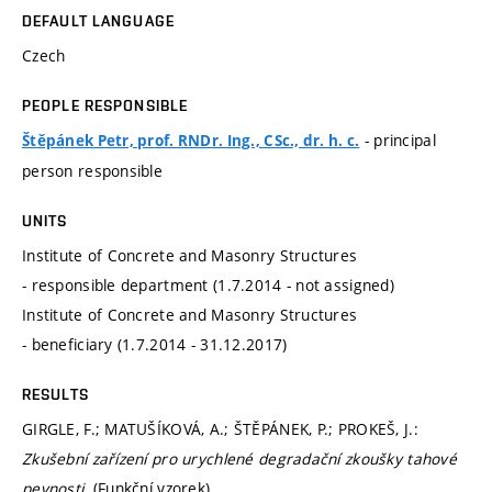
DEFAULT LANGUAGE
Czech
PEOPLE RESPONSIBLE
- principal
Štěpánek Petr, prof. RNDr. Ing., CSc., dr. h. c.
person responsible
UNITS
Institute of Concrete and Masonry Structures
- responsible department (1.7.2014 - not assigned)
Institute of Concrete and Masonry Structures
- beneficiary (1.7.2014 - 31.12.2017)
RESULTS
GIRGLE, F.; MATUŠÍKOVÁ, A.; ŠTĚPÁNEK, P.; PROKEŠ, J.:
Zkušební zařízení pro urychlené degradační zkoušky tahové
pevnosti
. (Funkční vzorek)