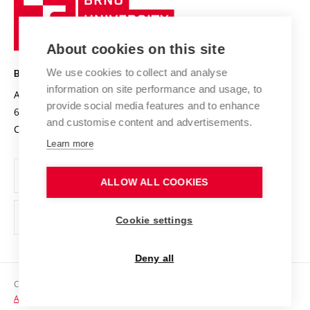
Sustainable university
University
Research infrastructures
International Agreements
of
Entrepreneurial University / ContriBUTe
Knowledge Transfer
University Networks
About cookies on this site
Technology
Safe University
Open Science
Cooperation with Schools
We use cookies to collect and analyse
BRNO UNIVERSITY OF TECHNOLOGY
Organization Structure
Projects
information on site performance and usage, to
Antonínská 548/1
www.vut.cz
provide social media features and to enhance
Projects from Structural Funds
602 00 Brno
vut@vutbr.cz
Official notice board
and customise content and advertisements.
Czech Republic
Specific University Research
Personal Data Protection
Learn more
Career at BUT
ALLOW ALL COOKIES
Support and development of employees and students
Equal opportunities
Cookie settings
Social Safety
Deny all
HR Award
Copyright © 2026 VUT
Accessibility Statement
Contacts