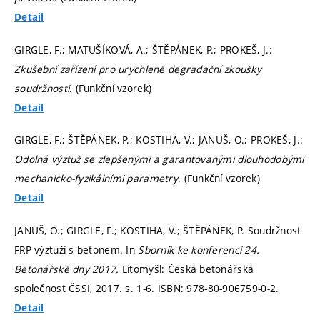
Detail
GIRGLE, F.; MATUŠÍKOVÁ, A.; ŠTĚPÁNEK, P.; PROKEŠ, J.:
Zkušební zařízení pro urychlené degradační zkoušky
soudržnosti
. (Funkční vzorek)
Detail
GIRGLE, F.; ŠTĚPÁNEK, P.; KOSTIHA, V.; JANUŠ, O.; PROKEŠ, J.:
Odolná výztuž se zlepšenými a garantovanými dlouhodobými
mechanicko-fyzikálními parametry
. (Funkční vzorek)
Detail
JANUŠ, O.; GIRGLE, F.; KOSTIHA, V.; ŠTĚPÁNEK, P. Soudržnost
FRP výztuží s betonem. In
Sborník ke konferenci 24.
Betonářské dny 2017.
Litomyšl: Česká betonářská
společnost ČSSI, 2017.
s. 1-6.
ISBN: 978-80-906759-0-2.
Detail