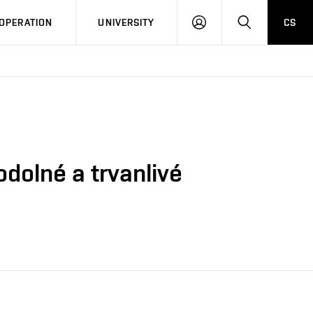
LOG
SEARCH
OPERATION
UNIVERSITY
CS
IN
odolné a trvanlivé