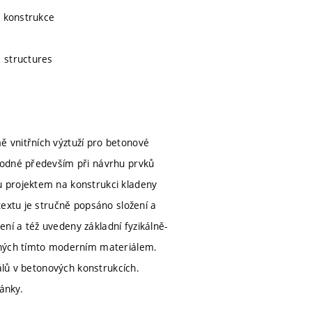
é konstrukce
 structures
 vnitřních výztuží pro betonové
hodné především při návrhu prvků
u projektem na konstrukci kladeny
textu je stručně popsáno složení a
í a též uvedeny základní fyzikálně-
žených tímto moderním materiálem.
álů v betonových konstrukcích.
ánky.