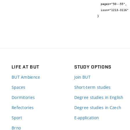
  pages="50--55",

  issn="1213-3116"

}
LIFE AT BUT
STUDY OPTIONS
BUT Ambience
Join BUT
Spaces
Short-term studies
Dormitories
Degree studies in English
Refectories
Degree studies in Czech
Sport
E-application
Brno