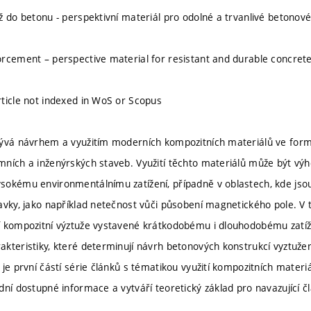
ž do betonu - perspektivní materiál pro odolné a trvanlivé betonov
rcement – perspective material for resistant and durable concrete
ticle not indexed in WoS or Scopus
ývá návrhem a využitím moderních kompozitních materiálů ve formě
ních a inženýrských staveb. Využití těchto materiálů může být vý
okému environmentálnímu zatížení, případně v oblastech, kde jso
avky, jako například netečnost vůči působení magnetického pole. V 
 kompozitní výztuže vystavené krátkodobému i dlouhodobému zatížen
kteristiky, které determinují návrh betonových konstrukcí vyztu
 je první částí série článků s tématikou využití kompozitních materi
dní dostupné informace a vytváří teoretický základ pro navazující čl