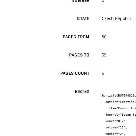
2
NUMBER
Czech Republic
STATE
50
PAGES FROM
55
PAGES TO
6
PAGES COUNT
BIBTEX
@article{BUT144820,
  author="František {Girgle} and Jan {Prokeš} and Ondřej {Januš} and Vojtěch {Kostiha} and Petr {Štěpánek}",

  title="Kompozitní výztuž do betonu - perspektivní materiál pro odolné a trvanlivé betonové konstrukce",

  journal="Beton-technologie, konstrukce, sanace",

  year="2017",

  volume="17",

  number="2",
