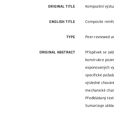
Kompozitní výztu
ORIGINAL TITLE
Composite reinfo
ENGLISH TITLE
Peer-reviewed ar
TYPE
Příspěvek se zab
ORIGINAL ABSTRACT
konstrukce pozem
exponovaných vys
specifické požad
výsledné chování
mechanické chara
Předkládaný text
Sumarizuje zákla