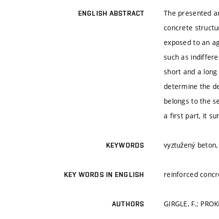
The presented ar
ENGLISH ABSTRACT
concrete structu
exposed to an ag
such as indiffer
short and a long 
determine the de
belongs to the se
a first part, it 
vyztužený beton,
KEYWORDS
reinforced concr
KEY WORDS IN ENGLISH
GIRGLE, F.; PROK
AUTHORS