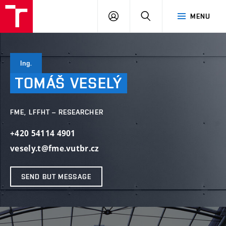
VUT
LOG
SEARCH
MENU
IN
Ing.
TOMÁŠ
VESELÝ
FME, LFFHT – RESEARCHER
+420 54114 4901
vesely.t@fme.vutbr.cz
SEND BUT MESSAGE