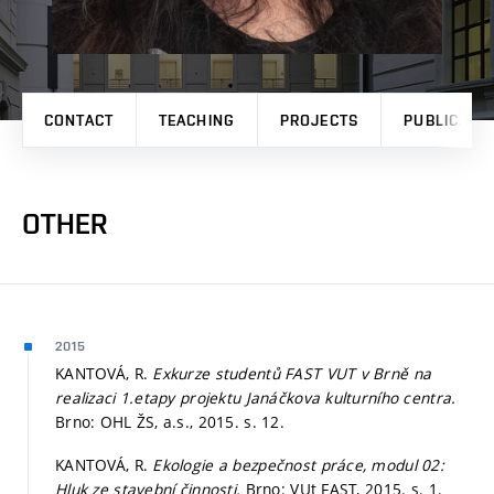
CONTACT
TEACHING
PROJECTS
PUBLICATI
OTHER
2015
KANTOVÁ, R.
Exkurze studentů FAST VUT v Brně na
realizaci 1.etapy projektu Janáčkova kulturního centra.
Brno: OHL ŽS, a.s., 2015.
s. 12.
KANTOVÁ, R.
Ekologie a bezpečnost práce, modul 02:
Hluk ze stavební činnosti.
Brno: VUt FAST, 2015.
s. 1.