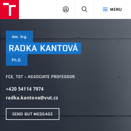
VUT
LOG
SEARCH
MENU
IN
doc. Ing.
RADKA
KANTOVÁ
Ph.D.
FCE, TST – ASSOCIATE PROFESSOR
+420 54114 7974
radka.kantova@vut.cz
SEND BUT MESSAGE