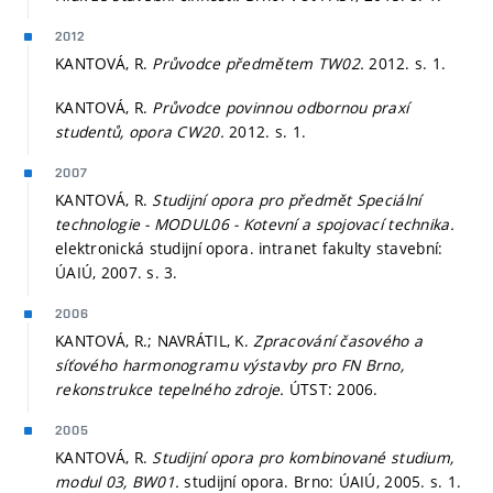
2012
KANTOVÁ, R.
Průvodce předmětem TW02.
2012.
s. 1.
KANTOVÁ, R.
Průvodce povinnou odbornou praxí
studentů, opora CW20.
2012.
s. 1.
2007
KANTOVÁ, R.
Studijní opora pro předmět Speciální
technologie - MODUL06 - Kotevní a spojovací technika.
elektronická studijní opora. intranet fakulty stavební:
ÚAIÚ, 2007.
s. 3.
2006
KANTOVÁ, R.; NAVRÁTIL, K.
Zpracování časového a
síťového harmonogramu výstavby pro FN Brno,
rekonstrukce tepelného zdroje.
ÚTST: 2006.
2005
KANTOVÁ, R.
Studijní opora pro kombinované studium,
modul 03, BW01.
studijní opora. Brno: ÚAIÚ, 2005.
s. 1.