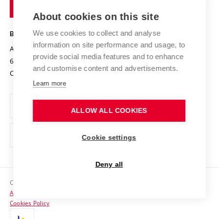
of
Entrepreneurial University / ContriBUTe
Knowledge Transfer
University Networks
About cookies on this site
Technology
Safe University
Open Science
Cooperation with Schools
We use cookies to collect and analyse
BRNO UNIVERSITY OF TECHNOLOGY
Organization Structure
Projects
information on site performance and usage, to
Antonínská 548/1
www.vut.cz
provide social media features and to enhance
Projects from Structural Funds
602 00 Brno
vut@vutbr.cz
Official notice board
and customise content and advertisements.
Czech Republic
Specific University Research
Personal Data Protection
Learn more
Career at BUT
ALLOW ALL COOKIES
Support and development of employees and students
Equal opportunities
Cookie settings
Social Safety
Deny all
HR Award
Copyright © 2026 VUT
Accessibility Statement
Contacts
Cookies Policy
Media