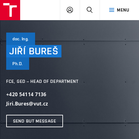
VUT
LOG
SEARCH
MENU
IN
doc. Ing.
JIŘÍ
BUREŠ
Ph.D.
FCE, GED – HEAD OF DEPARTMENT
+420 54114 7136
Jiri.Bures@vut.cz
SEND BUT MESSAGE