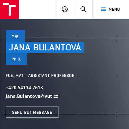
VUT
LOG
SEARCH
MENU
IN
Mgr.
JANA
BULANTOVÁ
Ph.D.
FCE, MAT – ASSISTANT PROFESSOR
+420 54114 7613
Jana.Bulantova@vut.cz
SEND BUT MESSAGE