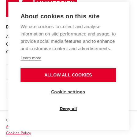
University
Research infrastructures
International Agreements
of
Entrepreneurial University / ContriBUTe
Knowledge Transfer
University Networks
About cookies on this site
Technology
Safe University
Open Science
Cooperation with Schools
We use cookies to collect and analyse
BRNO UNIVERSITY OF TECHNOLOGY
Organization Structure
Projects
information on site performance and usage, to
Antonínská 548/1
www.vut.cz
provide social media features and to enhance
Projects from Structural Funds
602 00 Brno
vut@vutbr.cz
Official notice board
and customise content and advertisements.
Czech Republic
Specific University Research
Personal Data Protection
Learn more
Career at BUT
ALLOW ALL COOKIES
Support and development of employees and students
Equal opportunities
Cookie settings
Social Safety
Deny all
HR Award
Copyright © 2026 VUT
Accessibility Statement
Contacts
Cookies Policy