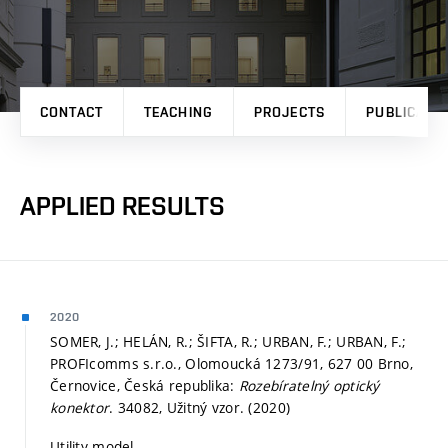
CONTACT
TEACHING
PROJECTS
PUBLICATI
APPLIED RESULTS
2020
SOMER, J.; HELÁN, R.; ŠIFTA, R.; URBAN, F.; URBAN, F.;
PROFIcomms s.r.o., Olomoucká 1273/91, 627 00 Brno,
Černovice, Česká republika:
Rozebíratelný optický
konektor
. 34082, Užitný vzor. (2020)
Utility model