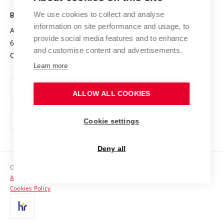
Safe University
Open Science
Cooperation with Schools
We use cookies to collect and analyse
BRNO UNIVERSITY OF TECHNOLOGY
Organization Structure
Projects
information on site performance and usage, to
Antonínská 548/1
www.vut.cz
provide social media features and to enhance
Projects from Structural Funds
602 00 Brno
vut@vutbr.cz
Official notice board
and customise content and advertisements.
Czech Republic
Specific University Research
Personal Data Protection
Learn more
Career at BUT
ALLOW ALL COOKIES
Support and development of employees and students
Equal opportunities
Cookie settings
Social Safety
Deny all
HR Award
Copyright © 2026 VUT
Accessibility Statement
Contacts
Cookies Policy
Media
Alumni