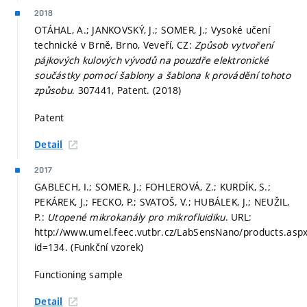
2018
OTÁHAL, A.; JANKOVSKÝ, J.; SOMER, J.; Vysoké učení
technické v Brně, Brno, Veveří, CZ:
Způsob vytvoření
pájkových kulových vývodů na pouzdře elektronické
součástky pomocí šablony a šablona k provádění tohoto
způsobu
. 307441, Patent. (2018)
Patent
Detail
2017
GABLECH, I.; SOMER, J.; FOHLEROVÁ, Z.; KURDÍK, S.;
PEKÁREK, J.; FECKO, P.; SVATOŠ, V.; HUBÁLEK, J.; NEUŽIL,
P.:
Utopené mikrokanály pro mikrofluidiku
. URL:
http://www.umel.feec.vutbr.cz/LabSensNano/products.asp
id=134. (Funkční vzorek)
Functioning sample
Detail