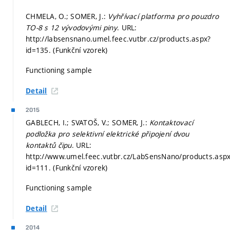
CHMELA, O.; SOMER, J.:
Vyhřívací platforma pro pouzdro
TO-8 s 12 vývodovými piny
. URL:
http://labsensnano.umel.feec.vutbr.cz/products.aspx?
id=135. (Funkční vzorek)
Functioning sample
Detail
2015
GABLECH, I.; SVATOŠ, V.; SOMER, J.:
Kontaktovací
podložka pro selektivní elektrické připojení dvou
kontaktů čipu
. URL:
http://www.umel.feec.vutbr.cz/LabSensNano/products.asp
id=111. (Funkční vzorek)
Functioning sample
Detail
2014