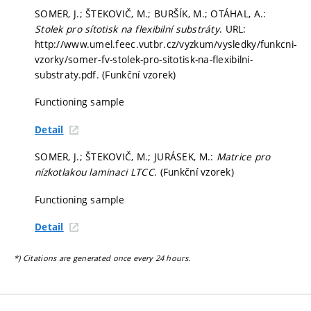
SOMER, J.; ŠTEKOVIČ, M.; BURŠÍK, M.; OTÁHAL, A.:
Stolek pro sítotisk na flexibilní substráty
. URL:
http://www.umel.feec.vutbr.cz/vyzkum/vysledky/funkcni-
vzorky/somer-fv-stolek-pro-sitotisk-na-flexibilni-
substraty.pdf. (Funkční vzorek)
Functioning sample
Detail
SOMER, J.; ŠTEKOVIČ, M.; JURÁSEK, M.:
Matrice pro
nízkotlakou laminaci LTCC
. (Funkční vzorek)
Functioning sample
Detail
*) Citations are generated once every 24 hours.