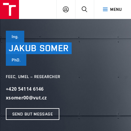
VUT
LOG
SEARCH
MENU
IN
Ing.
JAKUB
SOMER
PhD.
FEEC, UMEL – RESEARCHER
+420 54114 6146
xsomer00@vut.cz
SEND BUT MESSAGE