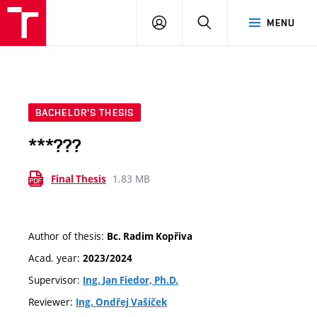
VUT
LOG
SEARCH
MENU
IN
BACHELOR'S THESIS
***???
1.83 MB
Final Thesis
Author of thesis:
Bc. Radim Kopřiva
Acad. year:
2023/2024
Supervisor:
Ing. Jan Fiedor, Ph.D.
Reviewer:
Ing. Ondřej Vašíček