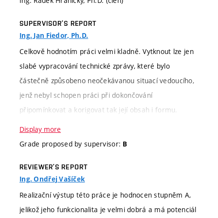
Ing. Radek Hranický, Ph.D. (člen)
SUPERVISOR’S REPORT
Ing. Jan Fiedor, Ph.D.
Celkově hodnotím práci velmi kladně. Vytknout lze jen
slabé vypracování technické zprávy, které bylo
částečně způsobeno neočekávanou situací vedoucího,
jenž nebyl schopen práci při dokončování
připomínkovat a korigovat tak její obsah i formu.
Slabou technickou zprávu ovšem kompenzuje výborný
Display more
realizační výstup, který je prakticky okamžitě využitelný
Grade proposed by supervisor:
B
v praxi, jak dokládají skvělé ohlasy ze společnosti
REVIEWER’S REPORT
Honeywell, kde mají zájem o pilotní nasazení klienta v
Ing. Ondřej Vašíček
jednom z největších vývojových programů.
Realizační výstup této práce je hodnocen stupněm A,
jelikož jeho funkcionalita je velmi dobrá a má potenciál
Evaluation
Verbal classification