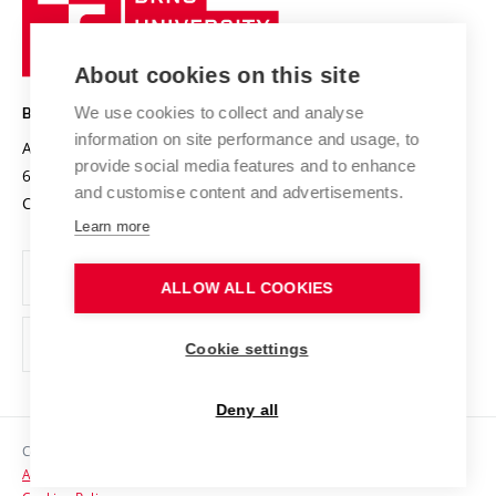
Sustainable university
University
Research infrastructures
International Agreements
of
Entrepreneurial University / ContriBUTe
Knowledge Transfer
University Networks
About cookies on this site
Technology
Safe University
Open Science
Cooperation with Schools
We use cookies to collect and analyse
BRNO UNIVERSITY OF TECHNOLOGY
Organization Structure
Projects
information on site performance and usage, to
Antonínská 548/1
www.vut.cz
provide social media features and to enhance
Projects from Structural Funds
602 00 Brno
vut@vutbr.cz
Official notice board
and customise content and advertisements.
Czech Republic
Specific University Research
Personal Data Protection
Learn more
Career at BUT
ALLOW ALL COOKIES
Support and development of employees and students
Equal opportunities
Cookie settings
Social Safety
Deny all
HR Award
Copyright © 2026 VUT
Accessibility Statement
Contacts