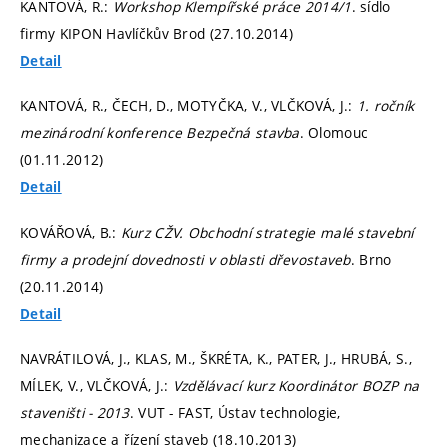
KANTOVÁ, R.:
Workshop Klempířské práce 2014/1
. sídlo
firmy KIPON Havlíčkův Brod (27.10.2014)
Detail
KANTOVÁ, R., ČECH, D., MOTYČKA, V., VLČKOVÁ, J.:
1. ročník
mezinárodní konference Bezpečná stavba
. Olomouc
(01.11.2012)
Detail
KOVÁŘOVÁ, B.:
Kurz CŽV. Obchodní strategie malé stavební
firmy a prodejní dovednosti v oblasti dřevostaveb
. Brno
(20.11.2014)
Detail
NAVRÁTILOVÁ, J., KLAS, M., ŠKRÉTA, K., PATER, J., HRUBÁ, S.,
MÍLEK, V., VLČKOVÁ, J.:
Vzdělávací kurz Koordinátor BOZP na
staveništi - 2013
. VUT - FAST, Ústav technologie,
mechanizace a řízení staveb (18.10.2013)