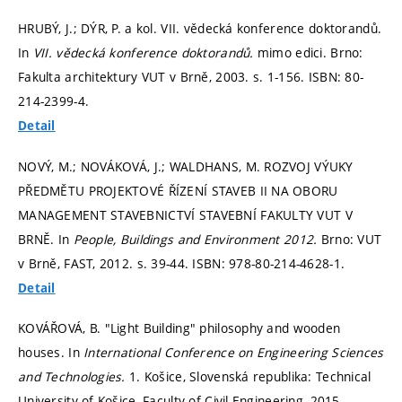
HRUBÝ, J.; DÝR, P. a kol. VII. vědecká konference doktorandů.
In
VII. vědecká konference doktorandů.
mimo edici. Brno:
Fakulta architektury VUT v Brně, 2003.
s. 1-156.
ISBN: 80-
214-2399-4.
Detail
NOVÝ, M.; NOVÁKOVÁ, J.; WALDHANS, M. ROZVOJ VÝUKY
PŘEDMĚTU PROJEKTOVÉ ŘÍZENÍ STAVEB II NA OBORU
MANAGEMENT STAVEBNICTVÍ STAVEBNÍ FAKULTY VUT V
BRNĚ. In
People, Buildings and Environment 2012.
Brno: VUT
v Brně, FAST, 2012.
s. 39-44.
ISBN: 978-80-214-4628-1.
Detail
KOVÁŘOVÁ, B. "Light Building" philosophy and wooden
houses. In
International Conference on Engineering Sciences
and Technologies.
1. Košice, Slovenská republika: Technical
University of Košice, Faculty of Civil Engineering, 2015.