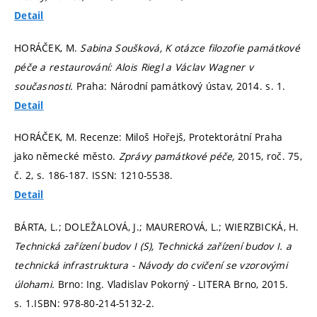
Detail
HORÁČEK, M.
Sabina Soušková, K otázce filozofie památkové
péče a restaurování: Alois Riegl a Václav Wagner v
současnosti.
Praha: Národní památkový ústav, 2014.
s. 1.
Detail
HORÁČEK, M. Recenze: Miloš Hořejš, Protektorátní Praha
jako německé město.
Zprávy památkové péče,
2015, roč. 75,
č. 2,
s. 186-187.
ISSN: 1210-5538.
Detail
BÁRTA, L.; DOLEŽALOVÁ, J.; MAUREROVÁ, L.; WIERZBICKÁ, H.
Technická zařízení budov I (S), Technická zařízení budov I. a
technická infrastruktura - Návody do cvičení se vzorovými
úlohami.
Brno: Ing. Vladislav Pokorný - LITERA Brno, 2015.
s. 1.
ISBN: 978-80-214-5132-2.