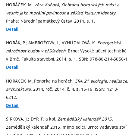
HORÁČEK, M.
Věra Kučová, Ochrana historických měst a
vesnic jako morální povinnost a základ kulturní identity.
Praha: Národní památkový ústav, 2014.
s. 1.
Detail
HORÁK, P.; AMBROŽOVÁ, I.; VYHLÍDALOVÁ, K.
Energetická
náročnost budov v příkladech.
Brno: Vysoké učení technické
v Brně, Fakulta stavební, 2014.
s. 1.
ISBN: 978-80-214-5056-1.
Detail
HORÁČEK, M. Ponorka na horách.
ERA 21 ekologie, realizace,
architektura,
2014, roč. 2014, č. 4,
s. 15-16.
ISSN: 1213-
6212.
Detail
ŠÍRKOVÁ, J.; DÝR, P. a kol.
Zemědělský kalendář 2015.
Zemědělský kalendář 2015. mimo edici. Brno: Vadavatelství