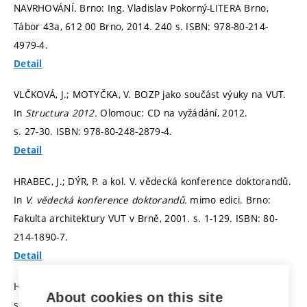
NAVRHOVÁNÍ. Brno: Ing. Vladislav Pokorný-LITERA Brno,
Tábor 43a, 612 00 Brno, 2014. 240 s. ISBN: 978-80-214-
4979-4.
Detail
VLČKOVÁ, J.; MOTYČKA, V. BOZP jako součást výuky na VUT.
In
Structura 2012.
Olomouc: CD na vyžádání, 2012.
s. 27-30.
ISBN: 978-80-248-2879-4.
Detail
HRABEC, J.; DÝR, P. a kol. V. vědecká konference doktorandů.
In
V. vědecká konference doktorandů.
mimo edici. Brno:
Fakulta architektury VUT v Brně, 2001.
s. 1-129.
ISBN: 80-
214-1890-7.
Detail
HORÁČEK, M. Desáté výročí oboru Architektura na Fakultě
About cookies on this site
stavební VUT.
Události na VUT v Brně,
2015, roč. 25, č. 10,