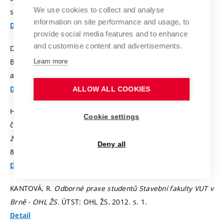
We use cookies to collect and analyse
s. 16-17.
ISSN: 1211-4421.
information on site performance and usage, to
Detail
provide social media features and to enhance
and customise content and advertisements.
DULENČÍN, J. Atelier architektonického detailu. In
ARC +10.
Brno: Vysoké učení technické, Fakulta stavební, Ústav
Learn more
architektury, 2015.
s. 32.
ISBN: 978-80-214-5097-4.
Detail
ALLOW ALL COOKIES
HENKOVÁ, S.; VENKRBEC, V.; ŠTĚRBA, M.; ČECH, D. Základní
Cookie settings
členění strojů využívaných v pozemním stavitelství.
Silnice a
železnice,
2012, roč. 7., č. 3/2012,
s. 110-113.
ISSN: 1801-
Deny all
822X.
Detail
KANTOVÁ, R.
Odborné praxe studentů Stavební fakulty VUT v
Brně - OHL ŽS.
ÚTST: OHL ŽS, 2012.
s. 1.
Detail