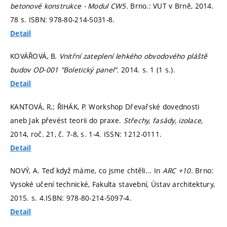
betonové konstrukce - Modul CW5.
Brno.: VUT v Brně, 2014.
78 s. ISBN: 978-80-214-5031-8.
Detail
KOVÁŘOVÁ, B.
Vnitřní zateplení lehkého obvodového pláště
budov OD-001 "Boletický panel".
2014.
s. 1 (1 s.).
Detail
KANTOVÁ, R.; ŘIHÁK, P. Workshop Dřevařské dovednosti
aneb Jak převést teorii do praxe.
Střechy, fasády, izolace,
2014, roč. 21, č. 7-8,
s. 1-4.
ISSN: 1212-0111.
Detail
NOVÝ, A. Teď když máme, co jsme chtěli... In
ARC +10.
Brno:
Vysoké učení technické, Fakulta stavební, Ústav architektury,
2015.
s. 4.
ISBN: 978-80-214-5097-4.
Detail