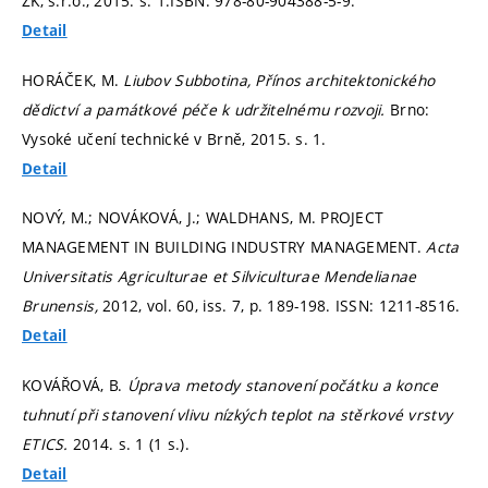
ZK, s.r.o., 2015.
s. 1.
ISBN: 978-80-904388-5-9.
Detail
HORÁČEK, M.
Liubov Subbotina, Přínos architektonického
dědictví a památkové péče k udržitelnému rozvoji.
Brno:
Vysoké učení technické v Brně, 2015.
s. 1.
Detail
NOVÝ, M.; NOVÁKOVÁ, J.; WALDHANS, M. PROJECT
MANAGEMENT IN BUILDING INDUSTRY MANAGEMENT.
Acta
Universitatis Agriculturae et Silviculturae Mendelianae
Brunensis,
2012, vol. 60, iss. 7,
p. 189-198.
ISSN: 1211-8516.
Detail
KOVÁŘOVÁ, B.
Úprava metody stanovení počátku a konce
tuhnutí při stanovení vlivu nízkých teplot na stěrkové vrstvy
ETICS.
2014.
s. 1 (1 s.).
Detail