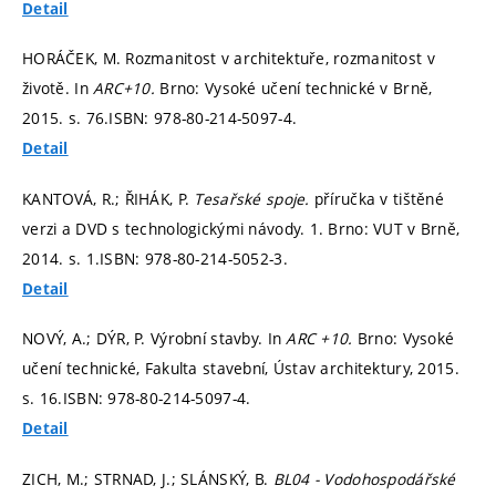
Detail
HORÁČEK, M. Rozmanitost v architektuře, rozmanitost v
životě. In
ARC+10.
Brno: Vysoké učení technické v Brně,
2015.
s. 76.
ISBN: 978-80-214-5097-4.
Detail
KANTOVÁ, R.; ŘIHÁK, P.
Tesařské spoje.
příručka v tištěné
verzi a DVD s technologickými návody. 1. Brno: VUT v Brně,
2014.
s. 1.
ISBN: 978-80-214-5052-3.
Detail
NOVÝ, A.; DÝR, P. Výrobní stavby. In
ARC +10.
Brno: Vysoké
učení technické, Fakulta stavební, Ústav architektury, 2015.
s. 16.
ISBN: 978-80-214-5097-4.
Detail
ZICH, M.; STRNAD, J.; SLÁNSKÝ, B.
BL04 - Vodohospodářské