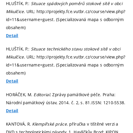
HLUŠTÍK, P.:
Situace spádových poměrů stokové sítě v obci
Mikulčice
. URL: http://projekty.fce.vutbr.cz/course/view.php?
id=11&username=guest. (Specializovaná mapa s odborným
obsahem)
Detail
HLUŠTÍK, P.:
Situace technického stavu stokové sítě v obci
Mikulčice
. URL: http://projekty.fce.vutbr.cz/course/view.php?
id=11&username=guest. (Specializovaná mapa s odborným
obsahem)
Detail
HORÁČEK, M.
Editorial.
Zprávy památkové péče. Praha:
Národní památkový ústav, 2014. č. 2,
s. 81.
ISSN: 1210-5538.
Detail
KANTOVÁ, R.
Klempířské práce.
příručka v tištěné verzi a
DVD s technologickými návody. 1. Havlíčkův Brod: KIPON,