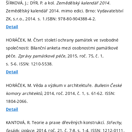
ŠÍRKOVÁ, J.; DÝR, P. a kol.
Zemědělský kalendář 2014.
Zemědělský kalendář 2014. mimo edici. Brno: Vydavatelství
ZK, s.r.o., 2014.
s. 1.
ISBN: 978-80-904388-4-2.
Detail
HORÁČEK, M. Čtvrt století ochrany památek ve svobodné
společnosti: Bilanční anketa mezi osobnostmi památkové
péče.
Zprávy památkové péče,
2015, roč. 75, č. 1,
s. 5-6.
ISSN: 1210-5538.
Detail
HORÁČEK, M. Věda a výzkum v architektuře.
Bulletin České
komory architektů,
2014, roč. 2014, č. 1,
s. 61-62.
ISSN:
1804-2066.
Detail
KANTOVÁ, R. Teorie a praxe dřevěných konstrukcí.
Střechy,
fasády, izolace,
2014, roč. 21, č. 7-8,
s. 1-4.
ISSN: 1212-0111.