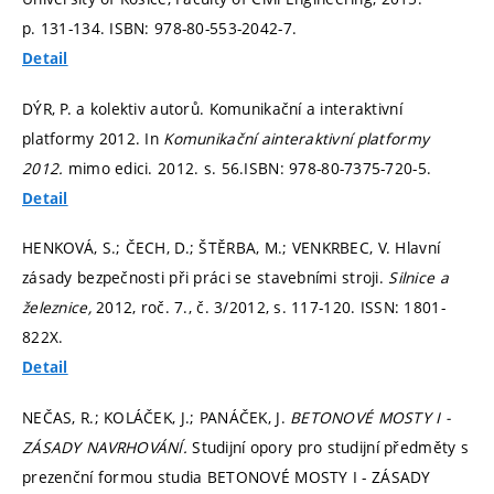
p. 131-134.
ISBN: 978-80-553-2042-7.
Detail
DÝR, P. a kolektiv autorů. Komunikační a interaktivní
platformy 2012. In
Komunikační ainteraktivní platformy
2012.
mimo edici. 2012.
s. 56.
ISBN: 978-80-7375-720-5.
Detail
HENKOVÁ, S.; ČECH, D.; ŠTĚRBA, M.; VENKRBEC, V. Hlavní
zásady bezpečnosti při práci se stavebními stroji.
Silnice a
železnice,
2012, roč. 7., č. 3/2012,
s. 117-120.
ISSN: 1801-
822X.
Detail
NEČAS, R.; KOLÁČEK, J.; PANÁČEK, J.
BETONOVÉ MOSTY I -
ZÁSADY NAVRHOVÁNÍ.
Studijní opory pro studijní předměty s
prezenční formou studia BETONOVÉ MOSTY I - ZÁSADY