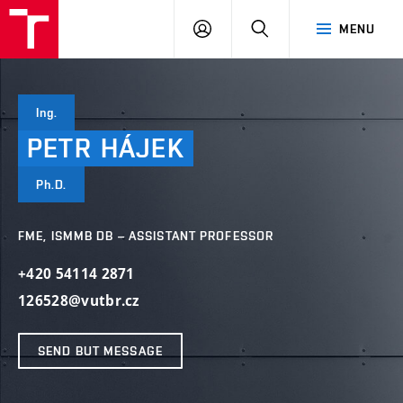
VUT
LOG
SEARCH
MENU
IN
Ing.
PETR
HÁJEK
Ph.D.
FME, ISMMB DB – ASSISTANT PROFESSOR
+420 54114 2871
126528@vutbr.cz
SEND BUT MESSAGE