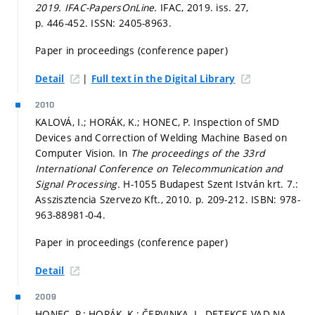
2019.
IFAC-PapersOnLine.
IFAC, 2019. iss. 27,
p. 446-452.
ISSN: 2405-8963.
Paper in proceedings (conference paper)
|
Detail
Full text in the Digital Library
2010
KALOVÁ, I.; HORÁK, K.; HONEC, P. Inspection of SMD
Devices and Correction of Welding Machine Based on
Computer Vision. In
The proceedings of the 33rd
International Conference on Telecommunication and
Signal Processing.
H-1055 Budapest Szent István krt. 7.:
Asszisztencia Szervezo Kft., 2010.
p. 209-212.
ISBN: 978-
963-88981-0-4.
Paper in proceedings (conference paper)
Detail
2009
HONEC, P.; HORÁK, K.; ČERVINKA, L. DETEKCE VAD NA