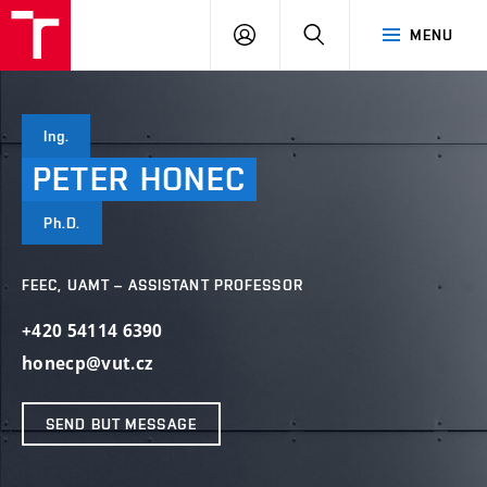
VUT
LOG
SEARCH
MENU
IN
Ing.
PETER
HONEC
Ph.D.
FEEC, UAMT – ASSISTANT PROFESSOR
+420 54114 6390
honecp@vut.cz
SEND BUT MESSAGE