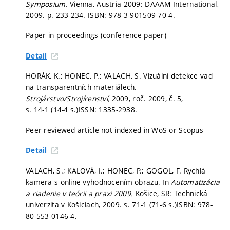
Symposium.
Vienna, Austria 2009: DAAAM International,
2009.
p. 233-234.
ISBN: 978-3-901509-70-4.
Paper in proceedings (conference paper)
Detail
HORÁK, K.; HONEC, P.; VALACH, S. Vizuální detekce vad
na transparentních materiálech.
Strojárstvo/Strojírenství,
2009, roč. 2009, č. 5,
s. 14-1 (14-4 s.)
ISSN: 1335-2938.
Peer-reviewed article not indexed in WoS or Scopus
Detail
VALACH, S.; KALOVÁ, I.; HONEC, P.; GOGOL, F. Rychlá
kamera s online vyhodnocením obrazu. In
Automatizácia
a riadenie v teórii a praxi 2009.
Košice, SR: Technická
univerzita v Košiciach, 2009.
s. 71-1 (71-6 s.)
ISBN: 978-
80-553-0146-4.