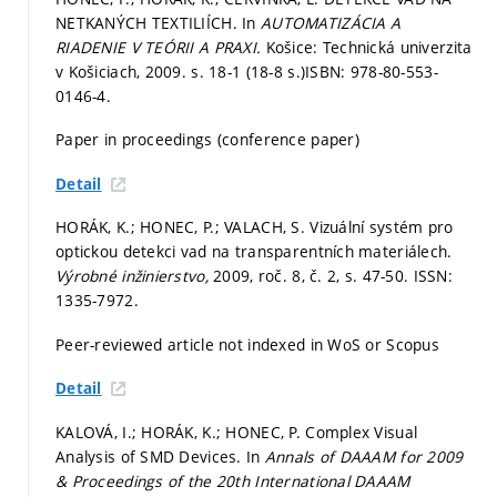
NETKANÝCH TEXTILIÍCH. In
AUTOMATIZÁCIA A
RIADENIE V TEÓRII A PRAXI.
Košice: Technická univerzita
v Košiciach, 2009.
s. 18-1 (18-8 s.)
ISBN: 978-80-553-
0146-4.
Paper in proceedings (conference paper)
Detail
HORÁK, K.; HONEC, P.; VALACH, S. Vizuální systém pro
optickou detekci vad na transparentních materiálech.
Výrobné inžinierstvo,
2009, roč. 8, č. 2,
s. 47-50.
ISSN:
1335-7972.
Peer-reviewed article not indexed in WoS or Scopus
Detail
KALOVÁ, I.; HORÁK, K.; HONEC, P. Complex Visual
Analysis of SMD Devices. In
Annals of DAAAM for 2009
& Proceedings of the 20th International DAAAM