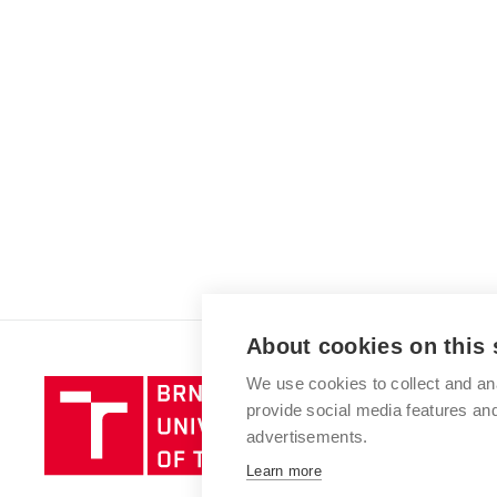
About cookies on this 
We use cookies to collect and an
Brno
provide social media features a
University
advertisements.
of
Technology
Learn more