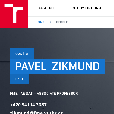
VUT
LIFE AT BUT
STUDY OPTIONS
HOME
PEOPLE
doc. Ing.
PAVEL
ZIKMUND
Ph.D.
FME, IAE DAT – ASSOCIATE PROFESSOR
+420 54114 3687
zikmund@fme.vutbr.cz