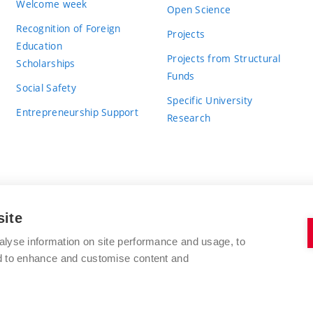
Welcome week
Open Science
Recognition of Foreign
Projects
Education
Projects from Structural
Scholarships
Funds
Social Safety
Specific University
Entrepreneurship Support
Research
site
BRNO UNIVERSITY OF TECHNOLOGY
alyse information on site performance and usage, to
nd to enhance and customise content and
Antonínská 548/1
www.vut.cz
602 00 Brno
vut@vutbr.cz
Czech Republic