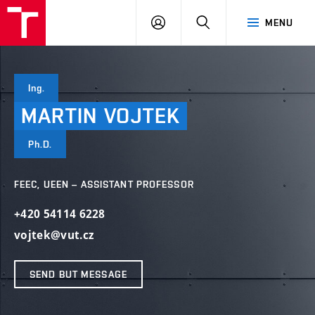
VUT
LOG
SEARCH
MENU
IN
Ing.
MARTIN
VOJTEK
Ph.D.
FEEC, UEEN – ASSISTANT PROFESSOR
+420 54114 6228
vojtek@vut.cz
SEND BUT MESSAGE