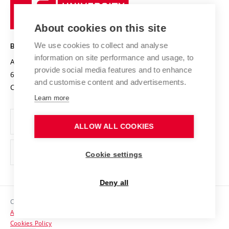
University
Research infrastructures
International Agreements
of
Entrepreneurial University / ContriBUTe
Knowledge Transfer
University Networks
About cookies on this site
Technology
Safe University
Open Science
Cooperation with Schools
We use cookies to collect and analyse
BRNO UNIVERSITY OF TECHNOLOGY
Organization Structure
Projects
information on site performance and usage, to
Antonínská 548/1
www.vut.cz
provide social media features and to enhance
Projects from Structural Funds
602 00 Brno
vut@vutbr.cz
Official notice board
and customise content and advertisements.
Czech Republic
Specific University Research
Personal Data Protection
Learn more
Career at BUT
ALLOW ALL COOKIES
Support and development of employees and students
Equal opportunities
Cookie settings
Social Safety
Deny all
HR Award
Copyright © 2026 VUT
Accessibility Statement
Contacts
Cookies Policy