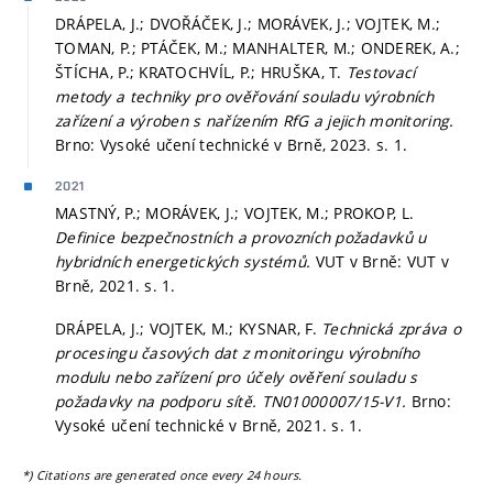
DRÁPELA, J.; DVOŘÁČEK, J.; MORÁVEK, J.; VOJTEK, M.;
TOMAN, P.; PTÁČEK, M.; MANHALTER, M.; ONDEREK, A.;
ŠTÍCHA, P.; KRATOCHVÍL, P.; HRUŠKA, T.
Testovací
metody a techniky pro ověřování souladu výrobních
zařízení a výroben s nařízením RfG a jejich monitoring.
Brno: Vysoké učení technické v Brně, 2023.
s. 1.
2021
MASTNÝ, P.; MORÁVEK, J.; VOJTEK, M.; PROKOP, L.
Definice bezpečnostních a provozních požadavků u
hybridních energetických systémů.
VUT v Brně: VUT v
Brně, 2021.
s. 1.
DRÁPELA, J.; VOJTEK, M.; KYSNAR, F.
Technická zpráva o
procesingu časových dat z monitoringu výrobního
modulu nebo zařízení pro účely ověření souladu s
požadavky na podporu sítě. TN01000007/15-V1.
Brno:
Vysoké učení technické v Brně, 2021.
s. 1.
*) Citations are generated once every 24 hours.