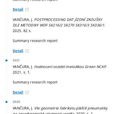
Detail
VANČURA, J.
POSTPROCESSING DAT JÍZDNÍ ZKOUŠKY
DLE METODIKY WDF SK216/2 SK270 SK316/3 SK336/1.
2025. 82 s.
Summary research report
Detail
2021
VANČURA, J.
Hodnocení vozidel metodikou Green NCAP.
2021.
s. 1.
Summary research report
Detail
2020
VANČURA, J.
Vliv geometrie fabrikátu pláště pneumatiky
na aerodynamické vlastnosti vozidla.
2020.
s. 1.