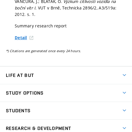
VANČURA, J.; BLAŤÁK, O.
Výzkum citlivosti vozidla na
boční vítr I.
VUT v Brně, Technicka 2896/2, A3/519a:
2012.
s. 1.
Summary research report
Detail
*) Citations are generated once every 24 hours.
LIFE AT BUT
BUT Ambience
STUDY OPTIONS
Spaces
Join BUT
Dormitories
STUDENTS
Short-term studies
Refectories
Courses
Study Regulations
Going Abroad
Scholarships
Degree studies in English
RESEARCH & DEVELOPMENT
Sport