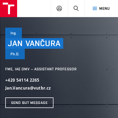
VUT
LOG
SEARCH
MENU
IN
Ing.
JAN
VANČURA
Ph.D.
FME, IAE DMV – ASSISTANT PROFESSOR
+420 54114 2265
Jan.Vancura@vutbr.cz
SEND BUT MESSAGE