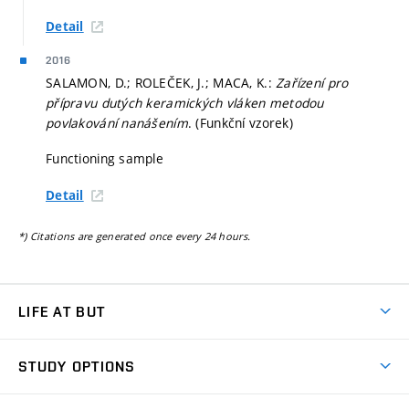
Detail
2016
SALAMON, D.; ROLEČEK, J.; MACA, K.:
Zařízení pro
přípravu dutých keramických vláken metodou
povlakování nanášením
. (Funkční vzorek)
Functioning sample
Detail
*) Citations are generated once every 24 hours.
LIFE AT BUT
BUT Ambience
STUDY OPTIONS
Spaces
Join BUT