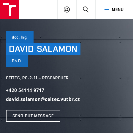
VUT
LOG
SEARCH
MENU
IN
doc. Ing.
DAVID
SALAMON
Ph.D.
CEITEC, RG-2-11 – RESEARCHER
+420 54114 9717
david.salamon@ceitec.vutbr.cz
SEND BUT MESSAGE