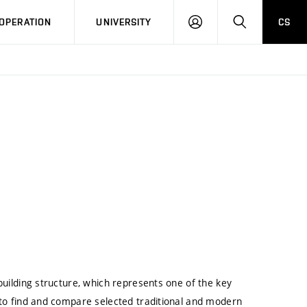
LOG
SEARCH
OPERATION
UNIVERSITY
CS
IN
building structure, which represents one of the key
 to find and compare selected traditional and modern