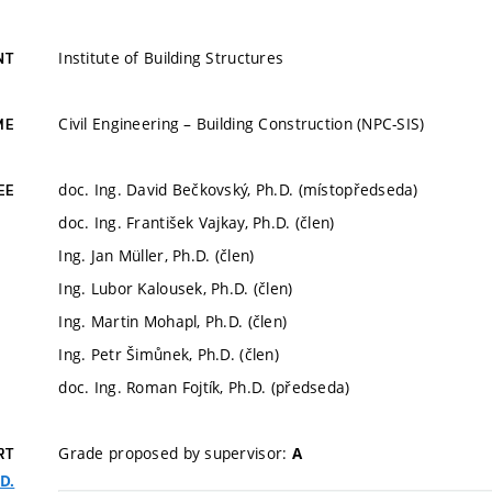
Institute of Building Structures
NT
Civil Engineering – Building Construction (NPC-SIS)
ME
doc. Ing. David Bečkovský, Ph.D. (místopředseda)
EE
doc. Ing. František Vajkay, Ph.D. (člen)
Ing. Jan Müller, Ph.D. (člen)
Ing. Lubor Kalousek, Ph.D. (člen)
Ing. Martin Mohapl, Ph.D. (člen)
Ing. Petr Šimůnek, Ph.D. (člen)
doc. Ing. Roman Fojtík, Ph.D. (předseda)
Grade proposed by supervisor:
A
RT
D.