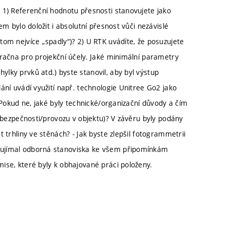
 1) Referenční hodnotu přesnosti stanovujete jako
m bylo doložit i absolutní přesnost vůči nezávislé
om nejvíce „spadly“)? 2) U RTK uvádíte, že posuzujete
mračna pro projekční účely. Jaké minimální parametry
lky prvků atd.) byste stanovil, aby byl výstup
ání uvádí využití např. technologie Unitree Go2 jako
 Pokud ne, jaké byly technické/organizační důvody a čím
a bezpečnosti/provozu v objektu)? V závěru byly podány
 trhliny ve stěnách? - Jak byste zlepšil fotogrammetrii
aujímal odborná stanoviska ke všem připomínkám
ise, které byly k obhajované práci položeny.