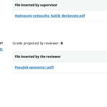
File inserted by supervisor
Hodnoceni vedouciho_Kalčík_Beckovsky.pdf
Grade proposed by reviewer:
B
RT
D.
File inserted by the reviewer
Posudek oponenta [.pdf]