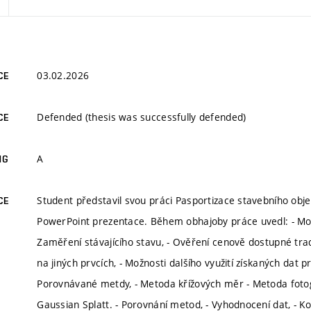
03.02.2026
CE
Defended (thesis was successfully defended)
CE
A
NG
Student představil svou práci Pasportizace stavebního obje
CE
PowerPoint prezentace. Během obhajoby práce uvedl: - Motiv
Zaměření stávajícího stavu, - Ověření cenově dostupné tra
na jiných prvcích, - Možnosti dalšího využití získaných dat 
Porovnávané metdy, - Metoda křížových měr - Metoda foto
Gaussian Splatt. - Porovnání metod, - Vyhodnocení dat, - 