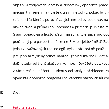
objasnil a zodpověděl dotazy a připomínky oponenta práce.
medián tří měření. Jak byste upravil metodiku, pokud by cíle
referenci (a které z porovnávaných metod by podle vás na t
hlavně fixaci a průměrnou přesnost a primární je kvalita 
(např. požadovaná hustota/šum mračna, tolerance pro odchy
použitelný pro pasport a následné BIM projektování? 3) Zad
jednu z uvažovaných technologií. Byl v práci reálně použit?
jste jeho zamýšlený přínos nahradil (z hlediska sběru dat 
další otázky od členů zkušební komise: - Dokážete detekovat
v rámci vašich měření? Student s dokonalým přehledem z
oponenta a výborně reagoval i na všechny otázky členů kom
Czech
IS
Fakulta stavební
TY