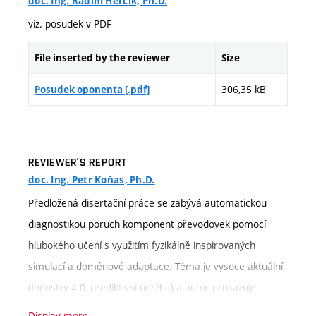
doc. Ing. Radim Hercík, Ph.D.
viz. posudek v PDF
File inserted by the reviewer
Size
306,35 kB
Posudek oponenta [.pdf]
REVIEWER’S REPORT
doc. Ing. Petr Koňas, Ph.D.
Předložená disertační práce se zabývá automatickou
diagnostikou poruch komponent převodovek pomocí
hlubokého učení s využitím fyzikálně inspirovaných
simulací a doménové adaptace. Téma je vysoce aktuální
(Industry 4.0, prediktivní údržba) a autor prokazuje
mimořádnou interdisciplinární šíři (mechanika
Display more