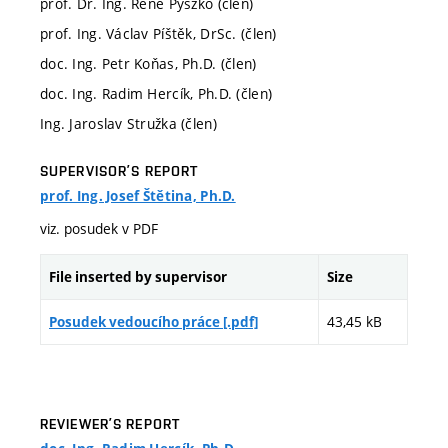
prof. Dr. Ing. René Pyszko (člen)
prof. Ing. Václav Píštěk, DrSc. (člen)
doc. Ing. Petr Koňas, Ph.D. (člen)
doc. Ing. Radim Hercík, Ph.D. (člen)
Ing. Jaroslav Stružka (člen)
SUPERVISOR’S REPORT
prof. Ing. Josef Štětina, Ph.D.
viz. posudek v PDF
File inserted by supervisor
Size
43,45 kB
Posudek vedoucího práce [.pdf]
REVIEWER’S REPORT