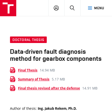
VUT
LOG
SEARCH
MENU
IN
DOCTORAL THESIS
Data-driven fault diagnosis
method for gearbox components
14.94 MB
Final Thesis
5.17 MB
Summary of Thesis
14.91 MB
Final thesis revised after the defense
Author of thesis:
Ing. Jakub Rekem, Ph.D.