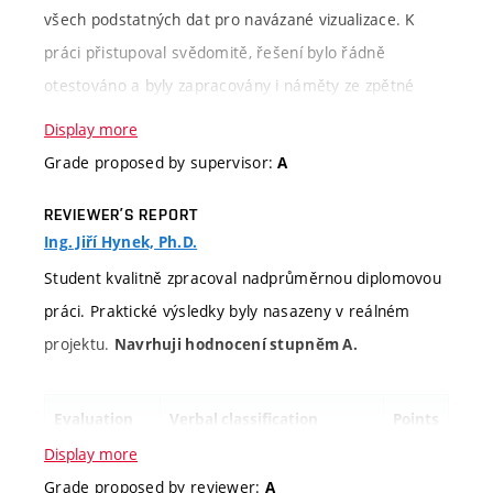
všech podstatných dat pro navázané vizualizace. K
práci přistupoval svědomitě, řešení bylo řádně
otestováno a byly zapracovány i náměty ze zpětné
vazby. Administrační modul je již integrován a využíván
Display more
v nejnovější verzi systému. Navrhuji proto hodnocení
Grade proposed by supervisor:
A
stupněm A.
REVIEWER’S REPORT
Ing. Jiří Hynek, Ph.D.
Evaluation
Verbal classification
Student kvalitně zpracoval nadprůměrnou diplomovou
criteria
práci. Praktické výsledky byly nasazeny v reálném
Information
Zadání vzniklo jako pokračování
projektu.
Navrhuji hodnocení stupněm A.
about
projektu pro zpracování, analýzu a
assignment
vizualizaci dat z hlasování obecních
Evaluation
Verbal classification
Points
zastupitelstev. Student analyzoval
criteria
Display more
dostupná data o zastupitelstvech a
Grade proposed by reviewer:
A