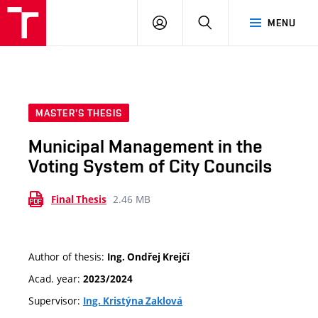
VUT
LOG
SEARCH
MENU
IN
MASTER'S THESIS
Municipal Management in the
Voting System of City Councils
2.46 MB
Final Thesis
Author of thesis:
Ing. Ondřej Krejčí
Acad. year:
2023/2024
Supervisor:
Ing. Kristýna Zaklová