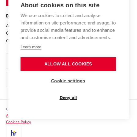
Knowledge Transfer
University Networks
About cookies on this site
Technology
Safe University
Open Science
Cooperation with Schools
We use cookies to collect and analyse
BRNO UNIVERSITY OF TECHNOLOGY
Organization Structure
Projects
information on site performance and usage, to
Antonínská 548/1
www.vut.cz
provide social media features and to enhance
Projects from Structural Funds
602 00 Brno
vut@vutbr.cz
Official notice board
and customise content and advertisements.
Czech Republic
Specific University Research
Personal Data Protection
Learn more
Career at BUT
ALLOW ALL COOKIES
Support and development of employees and students
Equal opportunities
Cookie settings
Social Safety
Deny all
HR Award
Copyright © 2026 VUT
Accessibility Statement
Contacts
Cookies Policy
Media