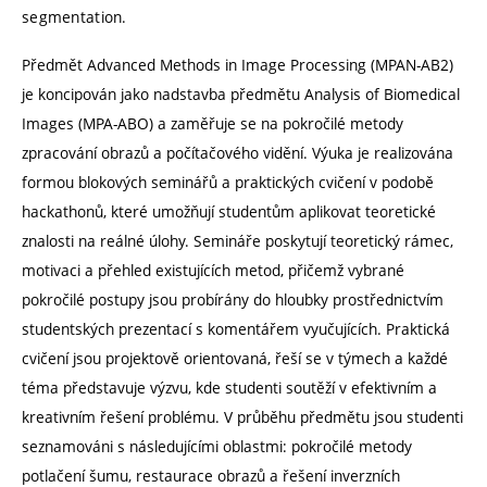
segmentation.
Předmět Advanced Methods in Image Processing (MPAN-AB2)
je koncipován jako nadstavba předmětu Analysis of Biomedical
Images (MPA-ABO) a zaměřuje se na pokročilé metody
zpracování obrazů a počítačového vidění. Výuka je realizována
formou blokových seminářů a praktických cvičení v podobě
hackathonů, které umožňují studentům aplikovat teoretické
znalosti na reálné úlohy. Semináře poskytují teoretický rámec,
motivaci a přehled existujících metod, přičemž vybrané
pokročilé postupy jsou probírány do hloubky prostřednictvím
studentských prezentací s komentářem vyučujících. Praktická
cvičení jsou projektově orientovaná, řeší se v týmech a každé
téma představuje výzvu, kde studenti soutěží v efektivním a
kreativním řešení problému. V průběhu předmětu jsou studenti
seznamováni s následujícími oblastmi: pokročilé metody
potlačení šumu, restaurace obrazů a řešení inverzních