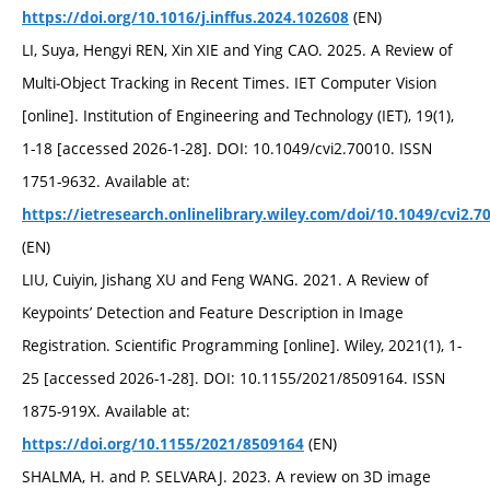
(EN)
https://doi.org/10.1016/j.inffus.2024.102608
LI, Suya, Hengyi REN, Xin XIE and Ying CAO. 2025. A Review of
Multi‐Object Tracking in Recent Times. IET Computer Vision
[online]. Institution of Engineering and Technology (IET), 19(1),
1-18 [accessed 2026-1-28]. DOI: 10.1049/cvi2.70010. ISSN
1751-9632. Available at:
https://ietresearch.onlinelibrary.wiley.com/doi/10.1049/cvi2.7
(EN)
LIU, Cuiyin, Jishang XU and Feng WANG. 2021. A Review of
Keypoints’ Detection and Feature Description in Image
Registration. Scientific Programming [online]. Wiley, 2021(1), 1-
25 [accessed 2026-1-28]. DOI: 10.1155/2021/8509164. ISSN
1875-919X. Available at:
(EN)
https://doi.org/10.1155/2021/8509164
SHALMA, H. and P. SELVARAJ. 2023. A review on 3D image