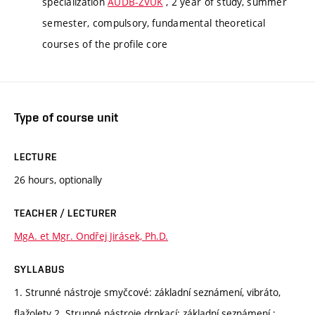
specialization
AUDB-ZVUK
, 2 year of study, summer
semester, compulsory, fundamental theoretical
courses of the profile core
Type of course unit
LECTURE
26 hours, optionally
TEACHER / LECTURER
MgA. et Mgr. Ondřej Jirásek, Ph.D.
SYLLABUS
1. Strunné nástroje smyčcové: základní seznámení, vibráto,
flažolety 2. Strunné nástroje drnkací: základní seznámení.: