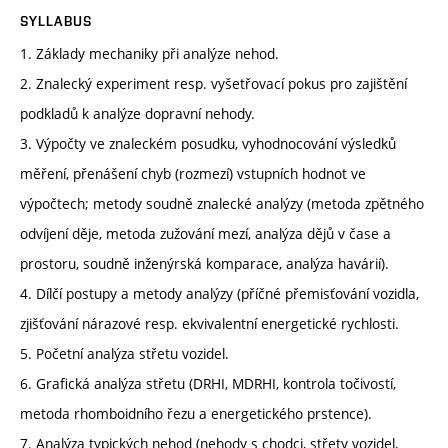
SYLLABUS
1. Základy mechaniky při analýze nehod.
2. Znalecký experiment resp. vyšetřovací pokus pro zajištění
podkladů k analýze dopravní nehody.
3. Výpočty ve znaleckém posudku, vyhodnocování výsledků
měření, přenášení chyb (rozmezí) vstupních hodnot ve
výpočtech; metody soudně znalecké analýzy (metoda zpětného
odvíjení děje, metoda zužování mezí, analýza dějů v čase a
prostoru, soudně inženýrská komparace, analýza havárií).
4. Dílčí postupy a metody analýzy (příčné přemisťování vozidla,
zjišťování nárazové resp. ekvivalentní energetické rychlosti.
5. Početní analýza střetu vozidel.
6. Grafická analýza střetu (DRHI, MDRHI, kontrola točivostí,
metoda rhomboidního řezu a energetického prstence).
7. Analýza typických nehod (nehody s chodci, střety vozidel,