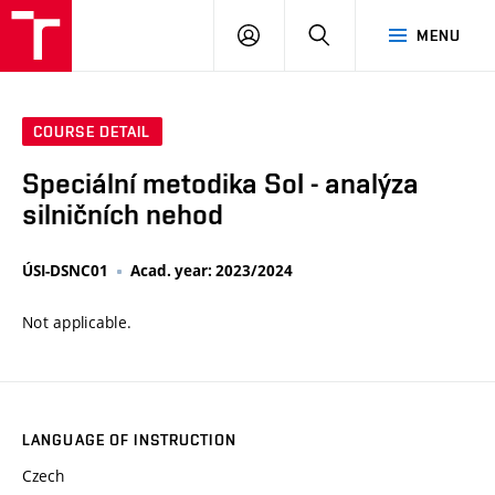
VUT
LOG
SEARCH
MENU
IN
COURSE DETAIL
Speciální metodika SoI - analýza
silničních nehod
ÚSI-DSNC01
Acad. year: 2023/2024
Not applicable.
LANGUAGE OF INSTRUCTION
Czech