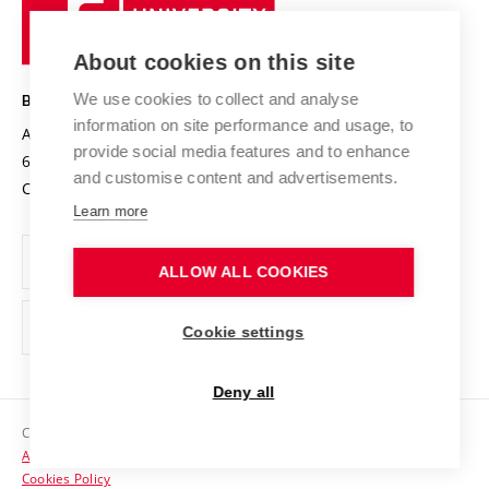
University
Research infrastructures
International Agreements
of
Entrepreneurial University / ContriBUTe
Knowledge Transfer
University Networks
About cookies on this site
Technology
Safe University
Open Science
Cooperation with Schools
We use cookies to collect and analyse
BRNO UNIVERSITY OF TECHNOLOGY
Organization Structure
Projects
information on site performance and usage, to
Antonínská 548/1
www.vut.cz
provide social media features and to enhance
Projects from Structural Funds
602 00 Brno
vut@vutbr.cz
Official notice board
and customise content and advertisements.
Czech Republic
Specific University Research
Personal Data Protection
Learn more
Career at BUT
ALLOW ALL COOKIES
Support and development of employees and students
Equal opportunities
Cookie settings
Social Safety
Deny all
HR Award
Copyright © 2026 VUT
Accessibility Statement
Contacts
Cookies Policy