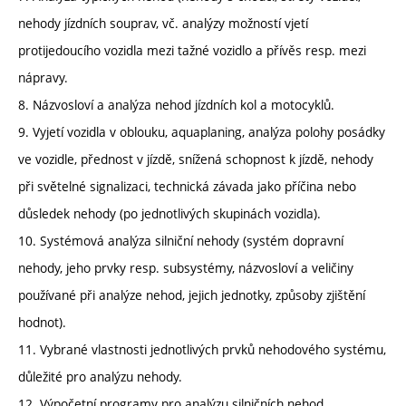
nehody jízdních souprav, vč. analýzy možností vjetí
protijedoucího vozidla mezi tažné vozidlo a přívěs resp. mezi
nápravy.
8. Názvosloví a analýza nehod jízdních kol a motocyklů.
9. Vyjetí vozidla v oblouku, aquaplaning, analýza polohy posádky
ve vozidle, přednost v jízdě, snížená schopnost k jízdě, nehody
při světelné signalizaci, technická závada jako příčina nebo
důsledek nehody (po jednotlivých skupinách vozidla).
10. Systémová analýza silniční nehody (systém dopravní
nehody, jeho prvky resp. subsystémy, názvosloví a veličiny
používané při analýze nehod, jejich jednotky, způsoby zjištění
hodnot).
11. Vybrané vlastnosti jednotlivých prvků nehodového systému,
důležité pro analýzu nehody.
12. Výpočetní programy pro analýzu silničních nehod.