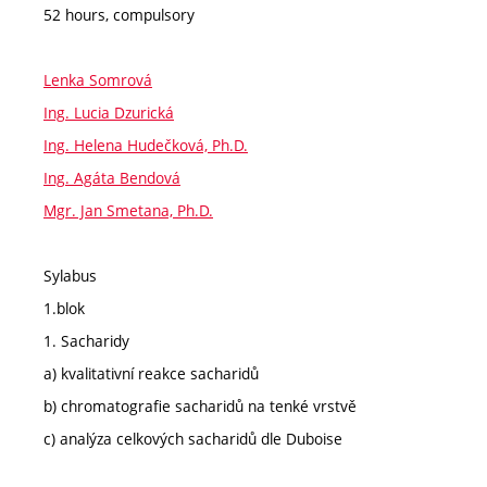
52 hours, compulsory
Lenka Somrová
Ing. Lucia Dzurická
Ing. Helena Hudečková, Ph.D.
Ing. Agáta Bendová
Mgr. Jan Smetana, Ph.D.
Sylabus
1.blok
1. Sacharidy
a) kvalitativní reakce sacharidů
b) chromatografie sacharidů na tenké vrstvě
c) analýza celkových sacharidů dle Duboise