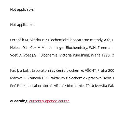
Not applicable.
Not applicable.
Ferenčík M, Škárka B. : Biochemické laboratorne metódy, Alfa, B
Nelson D.L., Cox M.M. : Lehninger Biochemistry. W.H. Freemann
Voet D., Voet J.G. : Biochemie. Victoria Publishing, Praha 1990. (
Káš J. a kol. : Laboratorní cvičení z biochemie, VŠCHT, Praha 200
Márová I., Vránová D. : Praktikum z biochemie - pracovní sešit.
Peč P. a kol. : Laboratorní cvičení z biochemie. FP Universita P
currently opened course
eLearning: