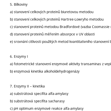
5. Bílkoviny
a) stanovení celkových proteinů biuretovou metodou
b) stanovení celkových proteinů Hartree-Lowryho metodou
c) stanovení proteinů metodou Bradfordové (vazba Coomassie 
d) stanovení proteinů měřením absorpce v UV oblasti
e) srovnání citlivosti použitých metod kvantitativního stanovení b
6. Enzymy I
a) fotometrické stanovení enzymové aktivity transaminas z ve
b) enzymová kinetika alkoholdehydrogenázy
7. Enzymy II – kinetika
a) substrátová specifita alfa-amylasy
b) substrátová specifita sacharasy
c) pH optimum enzymové reakce alfa-amylasy