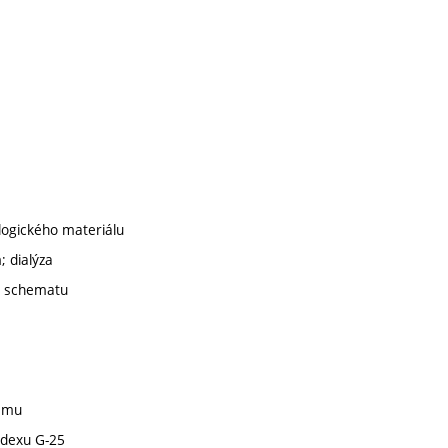
logického materiálu
; dialýza
ho schematu
jemu
hadexu G-25