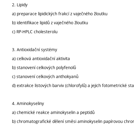
2. Lipidy
a) preparace lipidických frakcí z vaječného žloutku
b) identifikace lipidů z vaječného žloutku
c) RP-HPLC cholesterolu
3. Antioxidační systémy
a) celková antioxidační aktivita
b) stanovení celkových polyfenolů
c) stanovení celkových anthokyanů
d) extrakce listových barviv (chlorofylů) a jejich fotometrické st
4. Aminokyseliny
a) chemické reakce aminokyselin a peptidů
b) chromatografické dělení směsi aminokyselin papírovou chro