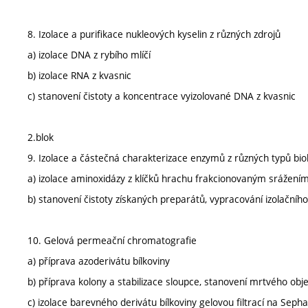
8. Izolace a purifikace nukleových kyselin z různých zdrojů
a) izolace DNA z rybího mlíčí
b) izolace RNA z kvasnic
c) stanovení čistoty a koncentrace vyizolované DNA z kvasnic
2.blok
9. Izolace a částečná charakterizace enzymů z různých typů bio
a) izolace aminoxidázy z klíčků hrachu frakcionovaným srážením
b) stanovení čistoty získaných preparátů, vypracování izolační
10. Gelová permeační chromatografie
a) příprava azoderivátu bílkoviny
b) příprava kolony a stabilizace sloupce, stanovení mrtvého ob
c) izolace barevného derivátu bílkoviny gelovou filtrací na Sep