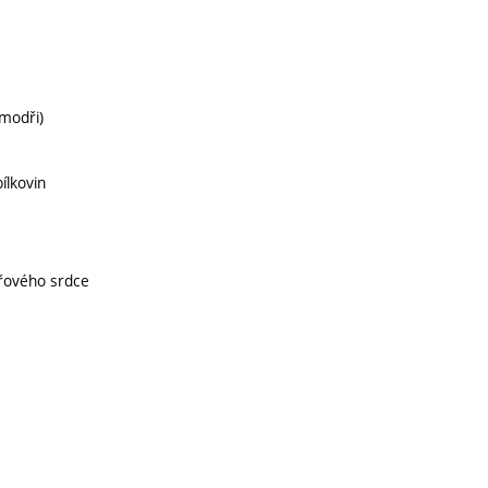
modři)
ílkovin
přového srdce