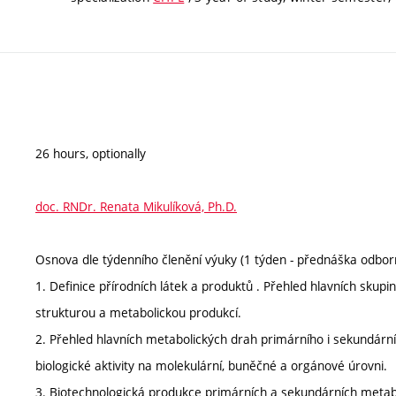
26 hours, optionally
doc. RNDr. Renata Mikulíková, Ph.D.
Osnova dle týdenního členění výuky (1 týden - přednáška odborn
1. Definice přírodních látek a produktů . Přehled hlavních skup
strukturou a metabolickou produkcí.
2. Přehled hlavních metabolických drah primárního i sekundárníh
biologické aktivity na molekulární, buněčné a orgánové úrovni.
3. Biotechnologická produkce primárních a sekundárních metaboli