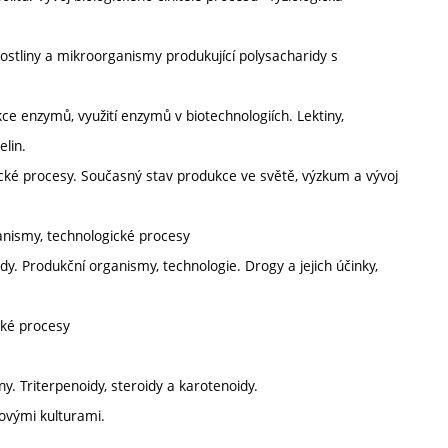
 Rostliny a mikroorganismy produkující polysacharidy s
ce enzymů, využití enzymů v biotechnologiích. Lektiny,
elin.
gické procesy. Současný stav produkce ve světě, výzkum a vývoj
ganismy, technologické procesy
idy. Produkční organismy, technologie. Drogy a jejich účinky,
cké procesy
y. Triterpenoidy, steroidy a karotenoidy.
ovými kulturami.