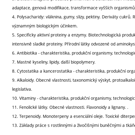
adaptace, genová modifikace, transformace vyšších organismů
4. Polysacharidy: vláknina, gumy, slizy, pektiny. Deriváty cukrů.
významným biologickým účinkem.
5. Specificky aktivní proteiny a enzymy. Biotechnologická produk
intensivně sladké proteiny. Přírodní látky odvozené od aminokys
6. Antibiotika - charakteristika, produkční organismy, technolo
7. Mastné kyseliny, lipidy, další biopolymery.
8. Cytostatika a kancerostatika - charakteristika, produkční or
9. Alkaloidy. Obecné vlastnosti, taxonomický výskyt, protoalkalo
legislativa.
10. Vitaminy - charakteristika, produkční organismy, technologi
11. Fenolické látky. Obecné vlastnosti. Flavonoidy a lignany. .
12. Terpenoidy. Monoterpeny a esenciální oleje. Toxické diterpen
13. Základy práce s rostlinnými a živočišnými buněčnými a tkáň