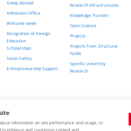
Going Abroad
Research infrastructures
Admission Office
Knowledge Transfer
Welcome week
Open Science
Recognition of Foreign
Projects
Education
Projects from Structural
Scholarships
Funds
Social Safety
Specific University
Entrepreneurship Support
Research
site
BRNO UNIVERSITY OF TECHNOLOGY
alyse information on site performance and usage, to
nd to enhance and customise content and