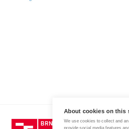
About cookies on this 
We use cookies to collect and an
Brno
provide social media features a