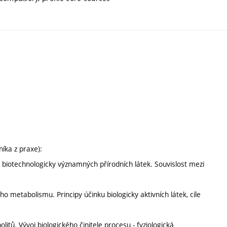
íka z praxe):
in biotechnologicky významných přírodních látek. Souvislost mezi
o metabolismu. Principy účinku biologicky aktivních látek, cíle
tů. Vývoj biologického činitele procesu - fyziologická