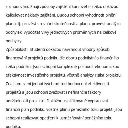
rozhodování. Znají způsoby zajištění kurzového rizika, dokážou
kalkulovat náklady zajištění. Budou schopni vyhodnotit plnění
plánu, tj. provést srovnáni skutečnosti a plánu, provést analýzu
odchylek, vypočítat vlivy jednotlivých proměnných na celkové
odchylky
Způsobilosti: Studenti dokážou navrhnout vhodný způsob
financování projektů podniku dle oboru podnikání a finančního
rizika podniku. Jsou schopni komplexně posoudit ekonomickou
efektivnost investičního projektu, včetně analýzy rizika projektu.
Znají omezení jednotlivých metod hodnocení efektivnosti
projektů a jsou schopni zvažovat i nefinanční faktory
udržitelnosti projektu. Dokážou kvalifikovaně vypracovat
finanční plán podniku, včetně plánu peněžního toku projekt, jsou
schopni realizovat opatření k usměrňování peněžního toku
podniku.