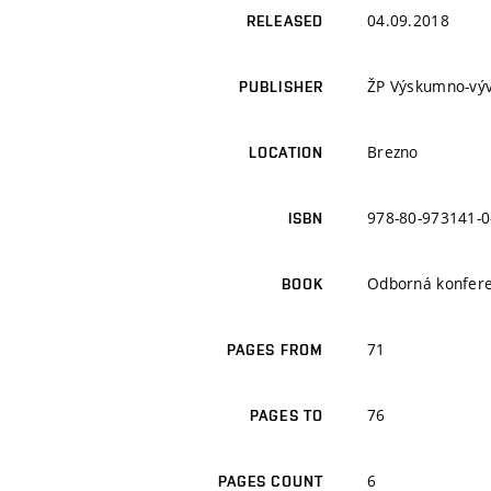
04.09.2018
RELEASED
ŽP Výskumno-výv
PUBLISHER
Brezno
LOCATION
978-80-973141-0
ISBN
Odborná konfere
BOOK
71
PAGES FROM
76
PAGES TO
6
PAGES COUNT