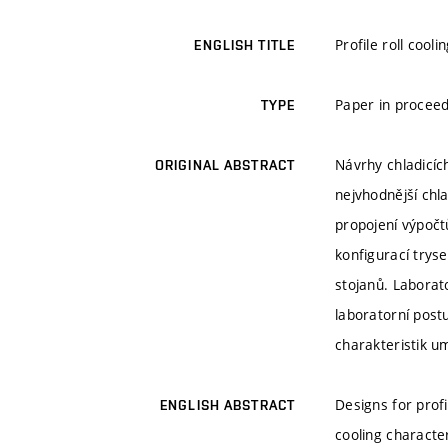
Profile roll cool
ENGLISH TITLE
Paper in proceed
TYPE
Návrhy chladicíc
ORIGINAL ABSTRACT
nejvhodnější chla
propojení výpočt
konfigurací trys
stojanů. Laborat
laboratorní post
charakteristik u
Designs for prof
ENGLISH ABSTRACT
cooling characte