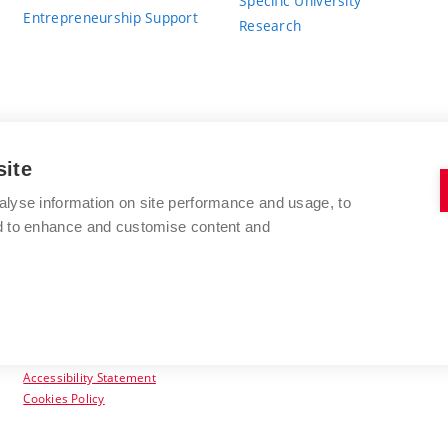
Specific University
Entrepreneurship Support
Research
site
BRNO UNIVERSITY OF TECHNOLOGY
alyse information on site performance and usage, to
nd to enhance and customise content and
Antonínská 548/1
www.vut.cz
602 00 Brno
vut@vutbr.cz
Czech Republic
Accessibility Statement
Cookies Policy