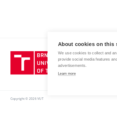
About cookies on this 
We use cookies to collect and an
Brno
provide social media features a
University
advertisements.
of
Technology
Learn more
Copyright © 2026 VUT