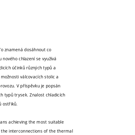
. To znamená dosáhnout co
hu nového chlazení se využívá
dicích účinků různých typů a
 možnosti válcovacích stolic a
provozu. V příspěvku je popsán
h typů trysek. Znalost chladicích
 ostřiků.
eans achieving the most suitable
 the interconnections of the thermal