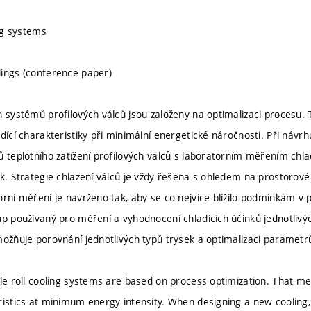
ing systems
ings (conference paper)
h systémů profilových válců jsou založeny na optimalizaci procesu
dící charakteristiky při minimální energetické náročnosti. Při návr
ů teplotního zatížení profilových válců s laboratorním měřením chla
ek. Strategie chlazení válců je vždy řešena s ohledem na prostorové
orní měření je navrženo tak, aby se co nejvíce blížilo podmínkám v 
up používaný pro měření a vyhodnocení chladicích účinků jednotlivýc
možňuje porovnání jednotlivých typů trysek a optimalizaci parametrů
ile roll cooling systems are based on process optimization. That m
ristics at minimum energy intensity. When designing a new cooling,