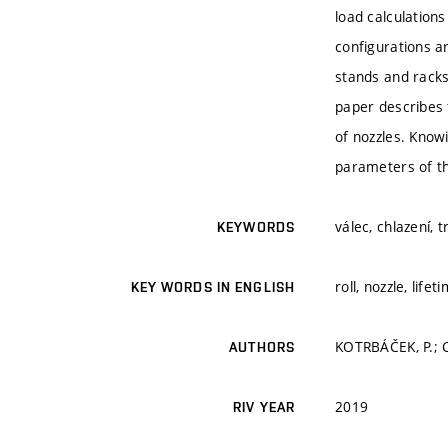
load calculations
configurations ar
stands and racks
paper describes 
of nozzles. Know
parameters of t
válec, chlazení, t
KEYWORDS
roll, nozzle, life
KEY WORDS IN ENGLISH
KOTRBÁČEK, P.; 
AUTHORS
2019
RIV YEAR